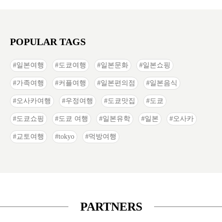
POPULAR TAGS
일본여행
도쿄여행
일본문화
일본쇼핑
가족여행
커플여행
일본편의점
일본음식
오사카여행
우정여행
도쿄맛집
도쿄
도쿄쇼핑
도쿄 여행
일본유학
일본
오사카
교토여행
tokyo
먹방여행
PARTNERS