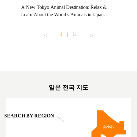
t TeamLab
A New Tokyo Animal Destination: Relax &
Shohei Oh
ng their
Learn About the World’s Animals in Japan
Other Jap
t to
#pr #japankuru #anitouch #anitouchtokyodome
From Kow
o see it for
#capybara #capybaracafe #animalcafe #tokyotrip
#pr #japa
1
|
11
#japantrip #카피바라 #애니터치 #아이와가볼
#kowa #sy
ink in bio)
만한곳 #도쿄여행 #가족여행 #東京旅遊 #東
#preworko
ex #kyoto
京親子景點 #日本動物互動體驗 #水豚泡澡 #
#japan
東京巨蛋城 #เที่ยวญี่ปุ่น2025 #ที่เที่ยว
#오타니쇼
on view of
ครอบครัว #สวนสัตว์ในร่ม #TokyoDomeCity
本旅遊 #運
oto ®
#anitouchtokyodome
ญี่ปุ่น #เ
#ผลิตภัณฑ์
일본 전국 지도
SEARCH BY REGION