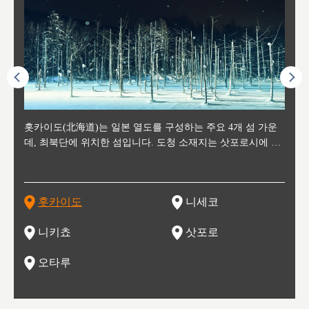
후에 위
홋카이도(北海道)는 일본 열도를 구성하는 주요 4개 섬 가운
신치토세 공항에서 약 2시간 거리의 니세코는, 세계 각지로부
홋카이도의 오타루에서 약 30여분 이동하면 도착하는 이곳은,
홋카이도의 도청 소재지로, 정치와 경제의 중심 도시로, 매년
홋카이도를 대표하는 관광 명소로 예로부터 무역항과 철도를
도호쿠
도호쿠
일본
일본
수수를
데, 최북단에 위치한 섬입니다. 도청 소재지는 삿포로시에 위
터 스키를 즐기기 위해 찾아드는 외국인 관광객들로 붐비는
과수 재배가 활발히 이뤄지는 작은 마을로, 포도와 사과, 체리
2월 오오도리 공원과 스스키노를 중심으로 시내 전역에서 열
통해 번영한 항구도시입니다. 운하를 따라 무역 상품을 보관
현, 
가타현, 후
한 자
리, 
 남쪽
치해 있습니다. 삿포로 맥주로 익히 알려진 삿포로시와 유명
도시로, 일본의 스노우 파우더를 제대로 즐길 수 있는 대형 스
가 생산됩니다. 특히 포도와 와인의 마을로 요이치시와 함께
리는 삿포로 눈 축제는 세계적인 이벤트로 알려져 있습니다.
하던 창고들이 당시의 모집을 간직하며 늘어서 있고, 창고 안
6현을
마츠리 (
부한 자연의 
시대
오키나
스키 리조트와 골프로 유명한 니세코정, 일본 3대 야경의 하
노우 리조트 지역입니다.
니키를 둘러보는 와인 투어리즘도 활성화되어 있는 곳입니다.
맥주와 라멘,양고기와 각종 신선한 해산물과 농산물로 미각과
은 박물관과, 라이브하우스, 수제 맥주 레스토랑과 카페등의
동북 
술)
세워
카마쓰, 오제 국립공원과 쓰루가성 공원, 
는 지
나로 꼽히는 하코다테시, 오타루 운하와 이국적인 풍경이 그
와인을 통해 신선한 지역의 먹거리와 오염되지않은 자연의 매
시각을 만족시켜주는 도시입니다.
레스토랑으로 쓰이고 있습니다.
한민국
신사와
벽한 파
홋카이도
니세코
도
이 가득
림 같은 오타루시가 관광지로 유명합니다.
력을 즐길 수 있는 여행을 즐길 수 있는 곳입니다.
한 
기있는 관광명소로
한 사
관광
네자와
니키쵸
삿포로
오타루