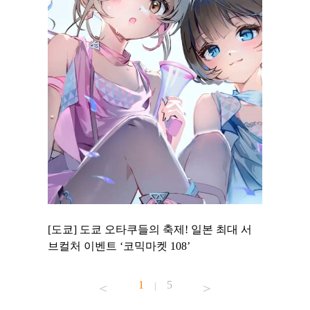
 to
[도쿄] 도쿄 오타쿠들의 축제! 일본 최대 서
[도쿄] 
 맛집 무료
브컬처 이벤트 ‘코믹마켓 108’
에서 즐기
1
5
|