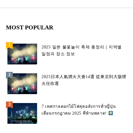
MOST POPULAR
2025 일본 불꽃놀이 축제 총정리｜지역별
일정과 장소 정보
2025日本人氣煙火大會14選 從東京到大阪煙
火任你選
7 เทศกาลดอกไม้ไฟสุดอลังการทั่วญี่ปุ่น
เดือนกรกฎาคม 2025 ที่ห้ามพลาด!