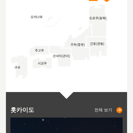
홋카이도
니세코
니키쵸
삿포로
오타루
도호
아
야
후
전체 보기
전체 보기
전체 보기
전체 보기
전체 보기