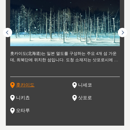
후에 위
홋카이도(北海道)는 일본 열도를 구성하는 주요 4개 섬 가운
신치토세 공항에서 약 2시간 거리의 니세코는, 세계 각지로부
홋카이도의 오타루에서 약 30여분 이동하면 도착하는 이곳은,
홋카이도의 도청 소재지로, 정치와 경제의 중심 도시로, 매년
홋카이도를 대표하는 관광 명소로 예로부터 무역항과 철도를
도호쿠
도호쿠
일본
일본
수수를
데, 최북단에 위치한 섬입니다. 도청 소재지는 삿포로시에 위
터 스키를 즐기기 위해 찾아드는 외국인 관광객들로 붐비는
과수 재배가 활발히 이뤄지는 작은 마을로, 포도와 사과, 체리
2월 오오도리 공원과 스스키노를 중심으로 시내 전역에서 열
통해 번영한 항구도시입니다. 운하를 따라 무역 상품을 보관
현, 
가타현, 후
한 자
리, 
 남쪽
치해 있습니다. 삿포로 맥주로 익히 알려진 삿포로시와 유명
도시로, 일본의 스노우 파우더를 제대로 즐길 수 있는 대형 스
가 생산됩니다. 특히 포도와 와인의 마을로 요이치시와 함께
리는 삿포로 눈 축제는 세계적인 이벤트로 알려져 있습니다.
하던 창고들이 당시의 모집을 간직하며 늘어서 있고, 창고 안
6현을
마츠리 (
부한 자연의 
시대
오키나
스키 리조트와 골프로 유명한 니세코정, 일본 3대 야경의 하
노우 리조트 지역입니다.
니키를 둘러보는 와인 투어리즘도 활성화되어 있는 곳입니다.
맥주와 라멘,양고기와 각종 신선한 해산물과 농산물로 미각과
은 박물관과, 라이브하우스, 수제 맥주 레스토랑과 카페등의
동북 
술)
세워
카마쓰, 오제 국립공원과 쓰루가성 공원, 
는 지
나로 꼽히는 하코다테시, 오타루 운하와 이국적인 풍경이 그
와인을 통해 신선한 지역의 먹거리와 오염되지않은 자연의 매
시각을 만족시켜주는 도시입니다.
레스토랑으로 쓰이고 있습니다.
한민국
신사와
벽한 파
홋카이도
니세코
도
이 가득
림 같은 오타루시가 관광지로 유명합니다.
력을 즐길 수 있는 여행을 즐길 수 있는 곳입니다.
한 
기있는 관광명소로
한 사
관광
네자와
니키쵸
삿포로
오타루