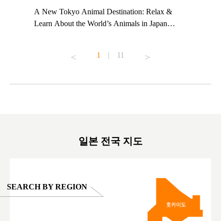
t TeamLab
A New Tokyo Animal Destination: Relax &
Shohei Oh
ng their
Learn About the World’s Animals in Japan
Other Jap
t to
#pr #japankuru #anitouch #anitouchtokyodome
From Kow
o see it for
#capybara #capybaracafe #animalcafe #tokyotrip
#pr #japa
1
|
11
#japantrip #카피바라 #애니터치 #아이와가볼
#kowa #sy
ink in bio)
만한곳 #도쿄여행 #가족여행 #東京旅遊 #東
#preworko
ex #kyoto
京親子景點 #日本動物互動體驗 #水豚泡澡 #
#japan
東京巨蛋城 #เที่ยวญี่ปุ่น2025 #ที่เที่ยว
#오타니쇼
on view of
ครอบครัว #สวนสัตว์ในร่ม #TokyoDomeCity
本旅遊 #運
oto ®
#anitouchtokyodome
ญี่ปุ่น #เ
#ผลิตภัณฑ์
일본 전국 지도
SEARCH BY REGION