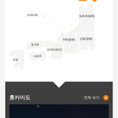
홋카이도
니세코
니키쵸
삿포로
오타루
도호
아
야
후
전체 보기
전체 보기
전체 보기
전체 보기
전체 보기