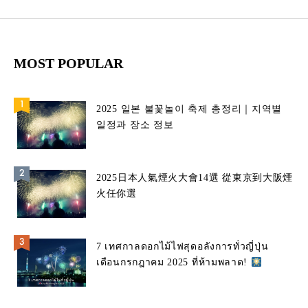
MOST POPULAR
2025 일본 불꽃놀이 축제 총정리｜지역별
일정과 장소 정보
2025日本人氣煙火大會14選 從東京到大阪煙
火任你選
7 เทศกาลดอกไม้ไฟสุดอลังการทั่วญี่ปุ่น
เดือนกรกฎาคม 2025 ที่ห้ามพลาด!