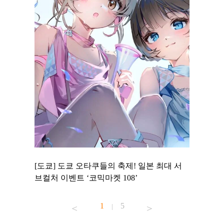
 to
[도쿄] 도쿄 오타쿠들의 축제! 일본 최대 서
[도쿄] 
 맛집 무료
브컬처 이벤트 ‘코믹마켓 108’
에서 즐기
1
5
|