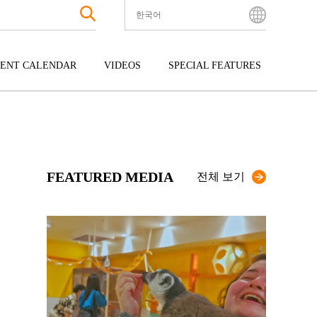
한국어
English
Bahasa Indonesia
ENT CALENDAR
VIDEOS
SPECIAL FEATURES
Français
한국어
터테인먼트
주고쿠
규슈
中文简体
광
시코쿠
오키나와
中文繁體
ไทย
FEATURED MEDIA
Tiếng Việt
전체 보기
日本語