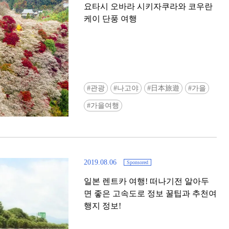
요타시 오바라 시키자쿠라와 코우란
케이 단풍 여행
관광
나고야
日本旅遊
가을
Ready to see TeamLab in Kyoto!? At
가을여행
Biovortex Kyoto, the collective is taki
acclaimed immersive art and bringing i
Japan's ancient capital. We can't wait to
ourselves this autumn!
2019.08.06
Sponsored
>> Find out more at Japankuru.com! (l
#japankuru #teamlab #teamlabbiovort
일본 렌트카 여행! 떠나기전 알아두
#kyototrip #japantravel #artnews
면 좋은 고속도로 정보 꿀팁과 추천여
Photos courtesy of teamLab, Exhibitio
행지 정보!
teamLab Biovortex Kyoto, 2025, Kyo
teamLab, courtesy Pace Gallery