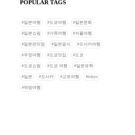
POPULAR TAGS
일본여행
도쿄여행
일본문화
일본쇼핑
가족여행
커플여행
일본편의점
일본음식
오사카여행
우정여행
도쿄맛집
도쿄
도쿄쇼핑
도쿄 여행
일본유학
일본
오사카
교토여행
tokyo
먹방여행