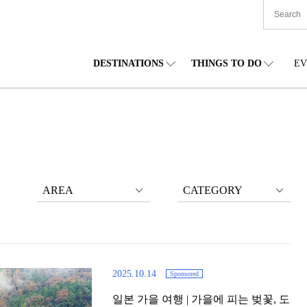
DESTINATIONS
THINGS TO DO
EV
본 전국
음식
도호쿠(동북)
숙박
주부(중부)
엔
카이도
쇼핑
간토(관동)
문화
간사이(관서)
관
AREA
CATEGORY
2025.10.14
Sponsored
일본 가을 여행 | 가을에 피는 벚꽃, 도