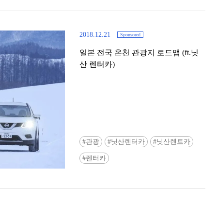
2018.12.21
Sponsored
일본 전국 온천 관광지 로드맵 (ft.닛
산 렌터카)
[도쿄] ‘도큐 전철 x Enjoy Tokyo Top
Bottom’ 도큐선 일일 패스 & 도쿄
관광
닛산렌터카
닛산렌트카
쿠폰 선착순 증정!
렌터카