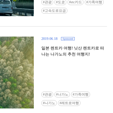
관광
도쿄
etc카드
가족여행
고속도로요금
2019.06.18
Sponsored
일본 렌트카 여행! 닛산 렌트카로 떠
나는 나가노의 추천 여행지!
관광
나가노
가족여행
나가노
레트로여행