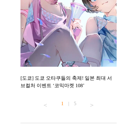
 to
[도쿄] 도쿄 오타쿠들의 축제! 일본 최대 서
[도쿄] 도
 맛집 무료
브컬처 이벤트 ‘코믹마켓 108’
에서 즐기
1
|
5