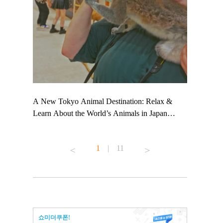
 TeamLab
A New Tokyo Animal Destination: Relax &
Shohei Oht
ng their
Learn About the World’s Animals in Japan
Other Japa
t to
#pr #japankuru #anitouch #anitouchtokyodome
From Kow
 see it for
#capybara #capybaracafe #animalcafe #tokyotrip
#pr #japan
1
|
11
#japantrip #카피바라 #애니터치 #아이와가볼
#kowa #sy
ink in bio)
만한곳 #도쿄여행 #가족여행 #東京旅遊 #東
#preworkou
ex #kyoto
京親子景點 #日本動物互動體驗 #水豚泡澡 #
#japan
東京巨蛋城 #เที่ยวญี่ปุ่น2025 #ที่เที่ยว
#오타니쇼
n view of
ครอบครัว #สวนสัตว์ในร่ม #TokyoDomeCity
本旅遊 #運
to ®
#anitouchtokyodome
ญี่ปุ่น #เ
쇼미더쿠폰!
#ผลิตภัณฑ์