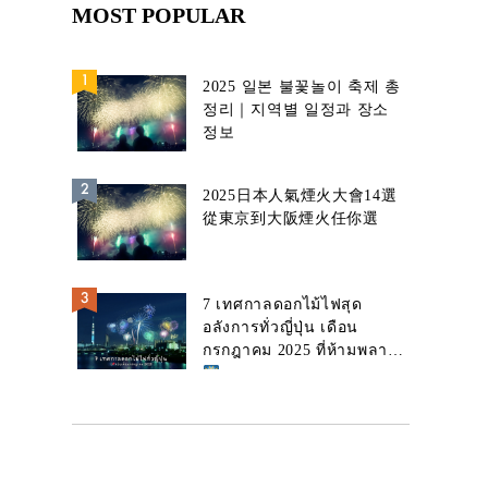
MOST POPULAR
2025 일본 불꽃놀이 축제 총
정리｜지역별 일정과 장소
정보
2025日本人氣煙火大會14選
從東京到大阪煙火任你選
7 เทศกาลดอกไม้ไฟสุด
อลังการทั่วญี่ปุ่น เดือน
กรกฎาคม 2025 ที่ห้ามพลาด!