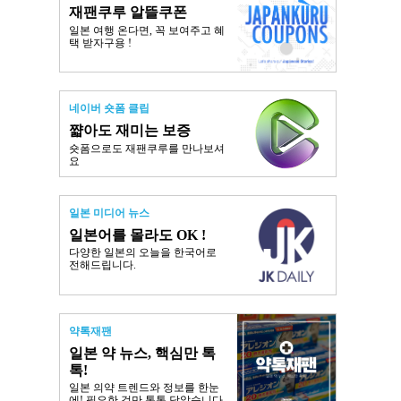
재팬쿠루 알뜰쿠폰
일본 여행 온다면, 꼭 보여주고 혜
택 받자구용 !
네이버 숏폼 클립
쨟아도 재미는 보증
숏폼으로도 재팬쿠루를 만나보셔
요
일본 미디어 뉴스
일본어를 몰라도 OK !
다양한 일본의 오늘을 한국어로
전해드립니다.
약톡재팬
일본 약 뉴스, 핵심만 톡
톡!
일본 의약 트렌드와 정보를 한눈
에! 필요한 것만 톡톡 담았습니다.