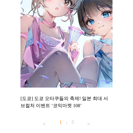
 to
[도쿄] 도쿄 오타쿠들의 축제! 일본 최대 서
[도쿄] 
 맛집 무료
브컬처 이벤트 ‘코믹마켓 108’
에서 즐기
1
5
|