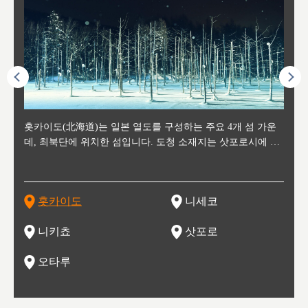
후에 위
홋카이도(北海道)는 일본 열도를 구성하는 주요 4개 섬 가운
신치토세 공항에서 약 2시간 거리의 니세코는, 세계 각지로부
홋카이도의 오타루에서 약 30여분 이동하면 도착하는 이곳은,
홋카이도의 도청 소재지로, 정치와 경제의 중심 도시로, 매년
홋카이도를 대표하는 관광 명소로 예로부터 무역항과 철도를
도호쿠
도호쿠
일본
일본
수수를
데, 최북단에 위치한 섬입니다. 도청 소재지는 삿포로시에 위
터 스키를 즐기기 위해 찾아드는 외국인 관광객들로 붐비는
과수 재배가 활발히 이뤄지는 작은 마을로, 포도와 사과, 체리
2월 오오도리 공원과 스스키노를 중심으로 시내 전역에서 열
통해 번영한 항구도시입니다. 운하를 따라 무역 상품을 보관
현, 
가타현, 후
한 자
리, 
 남쪽
치해 있습니다. 삿포로 맥주로 익히 알려진 삿포로시와 유명
도시로, 일본의 스노우 파우더를 제대로 즐길 수 있는 대형 스
가 생산됩니다. 특히 포도와 와인의 마을로 요이치시와 함께
리는 삿포로 눈 축제는 세계적인 이벤트로 알려져 있습니다.
하던 창고들이 당시의 모집을 간직하며 늘어서 있고, 창고 안
6현을
마츠리 (
부한 자연의 
시대
오키나
스키 리조트와 골프로 유명한 니세코정, 일본 3대 야경의 하
노우 리조트 지역입니다.
니키를 둘러보는 와인 투어리즘도 활성화되어 있는 곳입니다.
맥주와 라멘,양고기와 각종 신선한 해산물과 농산물로 미각과
은 박물관과, 라이브하우스, 수제 맥주 레스토랑과 카페등의
동북 
술)
세워
카마쓰, 오제 국립공원과 쓰루가성 공원, 
는 지
나로 꼽히는 하코다테시, 오타루 운하와 이국적인 풍경이 그
와인을 통해 신선한 지역의 먹거리와 오염되지않은 자연의 매
시각을 만족시켜주는 도시입니다.
레스토랑으로 쓰이고 있습니다.
한민국
신사와
벽한 파
홋카이도
니세코
도
이 가득
림 같은 오타루시가 관광지로 유명합니다.
력을 즐길 수 있는 여행을 즐길 수 있는 곳입니다.
한 
기있는 관광명소로
한 사
관광
네자와
니키쵸
삿포로
오타루