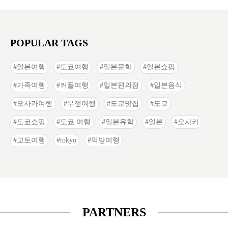
POPULAR TAGS
일본여행
도쿄여행
일본문화
일본쇼핑
가족여행
커플여행
일본편의점
일본음식
오사카여행
우정여행
도쿄맛집
도쿄
도쿄쇼핑
도쿄 여행
일본유학
일본
오사카
교토여행
tokyo
먹방여행
PARTNERS