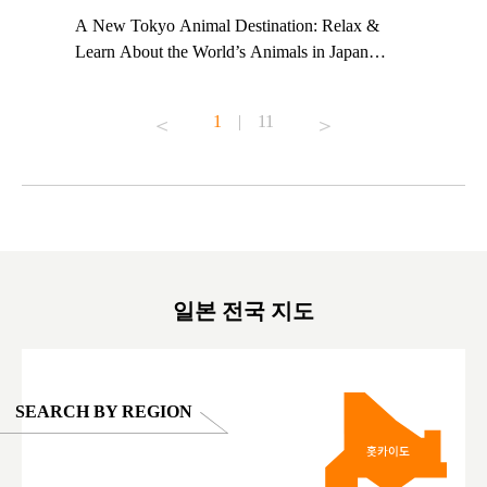
t TeamLab
A New Tokyo Animal Destination: Relax &
Shohei Oh
ng their
Learn About the World’s Animals in Japan
Other Jap
t to
#pr #japankuru #anitouch #anitouchtokyodome
From Kow
o see it for
#capybara #capybaracafe #animalcafe #tokyotrip
#pr #japa
1
|
11
#japantrip #카피바라 #애니터치 #아이와가볼
#kowa #sy
ink in bio)
만한곳 #도쿄여행 #가족여행 #東京旅遊 #東
#preworko
ex #kyoto
京親子景點 #日本動物互動體驗 #水豚泡澡 #
#japan
東京巨蛋城 #เที่ยวญี่ปุ่น2025 #ที่เที่ยว
#오타니쇼
on view of
ครอบครัว #สวนสัตว์ในร่ม #TokyoDomeCity
本旅遊 #運
oto ®
#anitouchtokyodome
ญี่ปุ่น #เ
#ผลิตภัณฑ์
일본 전국 지도
SEARCH BY REGION