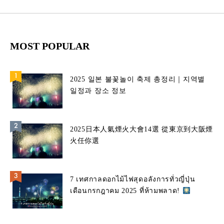
MOST POPULAR
2025 일본 불꽃놀이 축제 총정리｜지역별
일정과 장소 정보
2025日本人氣煙火大會14選 從東京到大阪煙
火任你選
7 เทศกาลดอกไม้ไฟสุดอลังการทั่วญี่ปุ่น
เดือนกรกฎาคม 2025 ที่ห้ามพลาด!