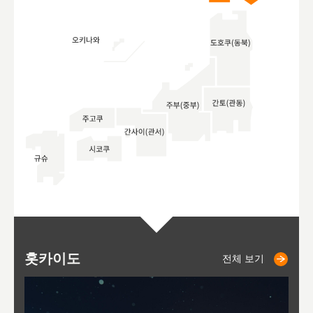
홋카이도
니세코
니키쵸
삿포로
오타루
도호
아
야
후
전체 보기
전체 보기
전체 보기
전체 보기
전체 보기