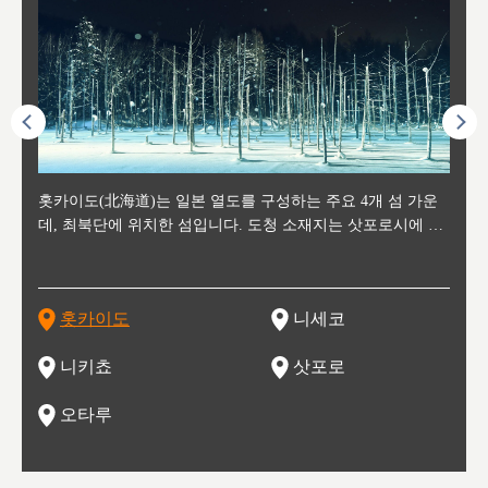
후에 위
홋카이도(北海道)는 일본 열도를 구성하는 주요 4개 섬 가운
신치토세 공항에서 약 2시간 거리의 니세코는, 세계 각지로부
홋카이도의 오타루에서 약 30여분 이동하면 도착하는 이곳은,
홋카이도의 도청 소재지로, 정치와 경제의 중심 도시로, 매년
홋카이도를 대표하는 관광 명소로 예로부터 무역항과 철도를
도호쿠
도호쿠
일본
일본
수수를
데, 최북단에 위치한 섬입니다. 도청 소재지는 삿포로시에 위
터 스키를 즐기기 위해 찾아드는 외국인 관광객들로 붐비는
과수 재배가 활발히 이뤄지는 작은 마을로, 포도와 사과, 체리
2월 오오도리 공원과 스스키노를 중심으로 시내 전역에서 열
통해 번영한 항구도시입니다. 운하를 따라 무역 상품을 보관
현, 
가타현, 후
한 자
리, 
 남쪽
치해 있습니다. 삿포로 맥주로 익히 알려진 삿포로시와 유명
도시로, 일본의 스노우 파우더를 제대로 즐길 수 있는 대형 스
가 생산됩니다. 특히 포도와 와인의 마을로 요이치시와 함께
리는 삿포로 눈 축제는 세계적인 이벤트로 알려져 있습니다.
하던 창고들이 당시의 모집을 간직하며 늘어서 있고, 창고 안
6현을
마츠리 (
부한 자연의 
시대
오키나
스키 리조트와 골프로 유명한 니세코정, 일본 3대 야경의 하
노우 리조트 지역입니다.
니키를 둘러보는 와인 투어리즘도 활성화되어 있는 곳입니다.
맥주와 라멘,양고기와 각종 신선한 해산물과 농산물로 미각과
은 박물관과, 라이브하우스, 수제 맥주 레스토랑과 카페등의
동북 
술)
세워
카마쓰, 오제 국립공원과 쓰루가성 공원, 
는 지
나로 꼽히는 하코다테시, 오타루 운하와 이국적인 풍경이 그
와인을 통해 신선한 지역의 먹거리와 오염되지않은 자연의 매
시각을 만족시켜주는 도시입니다.
레스토랑으로 쓰이고 있습니다.
한민국
신사와
벽한 파
홋카이도
니세코
도
이 가득
림 같은 오타루시가 관광지로 유명합니다.
력을 즐길 수 있는 여행을 즐길 수 있는 곳입니다.
한 
기있는 관광명소로
한 사
관광
네자와
니키쵸
삿포로
오타루