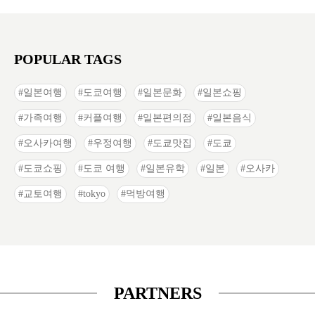
POPULAR TAGS
일본여행
도쿄여행
일본문화
일본쇼핑
가족여행
커플여행
일본편의점
일본음식
오사카여행
우정여행
도쿄맛집
도쿄
도쿄쇼핑
도쿄 여행
일본유학
일본
오사카
교토여행
tokyo
먹방여행
PARTNERS