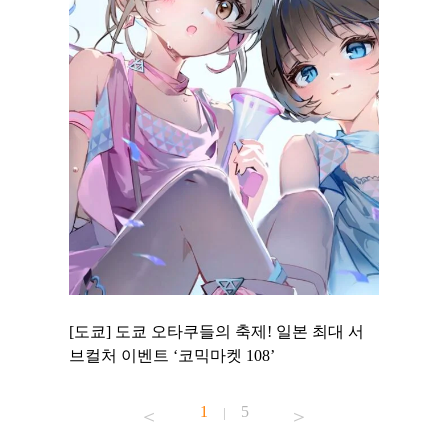
 to
[도쿄] 도쿄 오타쿠들의 축제! 일본 최대 서
[도쿄] 
 맛집 무료
브컬처 이벤트 ‘코믹마켓 108’
에서 즐기
1
5
|