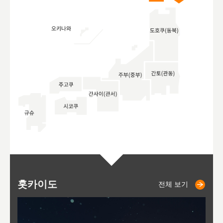
홋카이도
니세코
니키쵸
삿포로
오타루
도호
아
야
후
전체 보기
전체 보기
전체 보기
전체 보기
전체 보기