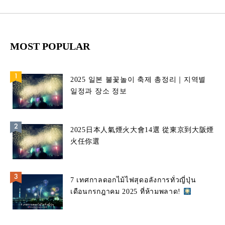
MOST POPULAR
2025 일본 불꽃놀이 축제 총정리｜지역별
일정과 장소 정보
2025日本人氣煙火大會14選 從東京到大阪煙
火任你選
7 เทศกาลดอกไม้ไฟสุดอลังการทั่วญี่ปุ่น
เดือนกรกฎาคม 2025 ที่ห้ามพลาด!