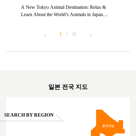
t TeamLab
A New Tokyo Animal Destination: Relax &
Shohei Oh
ng their
Learn About the World’s Animals in Japan
Other Jap
t to
#pr #japankuru #anitouch #anitouchtokyodome
From Kow
o see it for
#capybara #capybaracafe #animalcafe #tokyotrip
#pr #japa
1
|
11
#japantrip #카피바라 #애니터치 #아이와가볼
#kowa #sy
ink in bio)
만한곳 #도쿄여행 #가족여행 #東京旅遊 #東
#preworko
ex #kyoto
京親子景點 #日本動物互動體驗 #水豚泡澡 #
#japan
東京巨蛋城 #เที่ยวญี่ปุ่น2025 #ที่เที่ยว
#오타니쇼
on view of
ครอบครัว #สวนสัตว์ในร่ม #TokyoDomeCity
本旅遊 #運
oto ®
#anitouchtokyodome
ญี่ปุ่น #เ
#ผลิตภัณฑ์
일본 전국 지도
SEARCH BY REGION