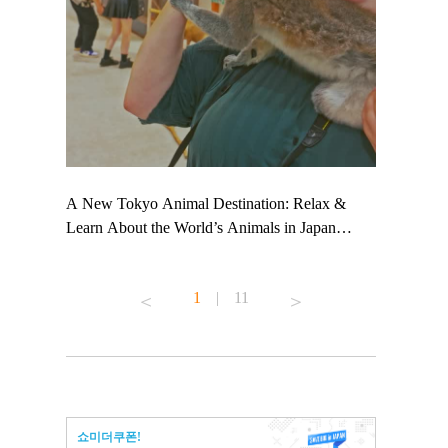
 TeamLab
A New Tokyo Animal Destination: Relax &
Shohei Oht
ng their
Learn About the World’s Animals in Japan
Other Japa
t to
#pr #japankuru #anitouch #anitouchtokyodome
From Kow
 see it for
#capybara #capybaracafe #animalcafe #tokyotrip
#pr #japan
1
|
11
#japantrip #카피바라 #애니터치 #아이와가볼
#kowa #sy
ink in bio)
만한곳 #도쿄여행 #가족여행 #東京旅遊 #東
#preworkou
ex #kyoto
京親子景點 #日本動物互動體驗 #水豚泡澡 #
#japan
東京巨蛋城 #เที่ยวญี่ปุ่น2025 #ที่เที่ยว
#오타니쇼
n view of
ครอบครัว #สวนสัตว์ในร่ม #TokyoDomeCity
本旅遊 #運
to ®
#anitouchtokyodome
ญี่ปุ่น #เ
쇼미더쿠폰!
#ผลิตภัณฑ์