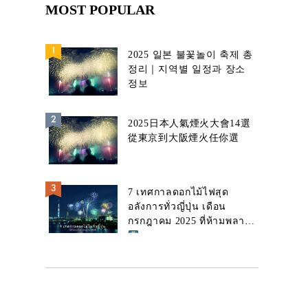
MOST POPULAR
2025 일본 불꽃놀이 축제 총
정리｜지역별 일정과 장소
정보
2025日本人氣煙火大會14選
從東京到大阪煙火任你選
7 เทศกาลดอกไม้ไฟสุด
อลังการทั่วญี่ปุ่น เดือน
กรกฎาคม 2025 ที่ห้ามพลาด!