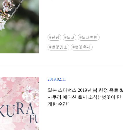
관광
도쿄
도쿄여행
벚꽃명소
벚꽃축제
2019.02.11
일본 스타벅스 2019년 봄 한정 음료 &
사쿠라 에디션 출시 소식! ‘벚꽃이 만
개한 순간’