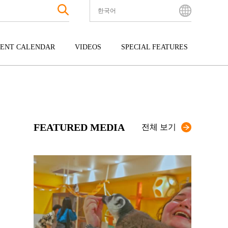
한국어
English
Bahasa Indonesia
ENT CALENDAR
VIDEOS
SPECIAL FEATURES
Français
한국어
터테인먼트
주고쿠
규슈
中文简体
광
시코쿠
오키나와
中文繁體
ไทย
FEATURED MEDIA
Tiếng Việt
전체 보기
日本語