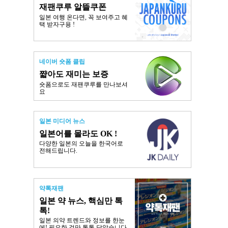
재팬쿠루 알뜰쿠폰
일본 여행 온다면, 꼭 보여주고 혜
택 받자구용 !
네이버 숏폼 클립
쨟아도 재미는 보증
숏폼으로도 재팬쿠루를 만나보셔
요
일본 미디어 뉴스
일본어를 몰라도 OK !
다양한 일본의 오늘을 한국어로
전해드립니다.
약톡재팬
일본 약 뉴스, 핵심만 톡
톡!
일본 의약 트렌드와 정보를 한눈
에! 필요한 것만 톡톡 담았습니다.