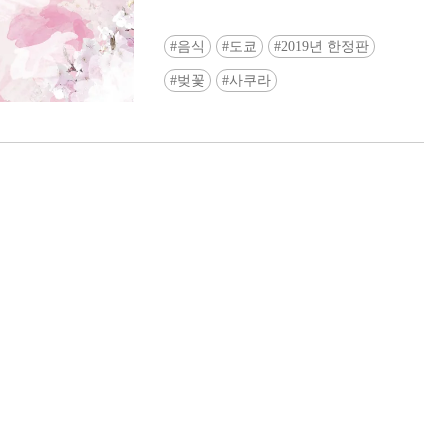
음식
도쿄
2019년 한정판
벚꽃
사쿠라