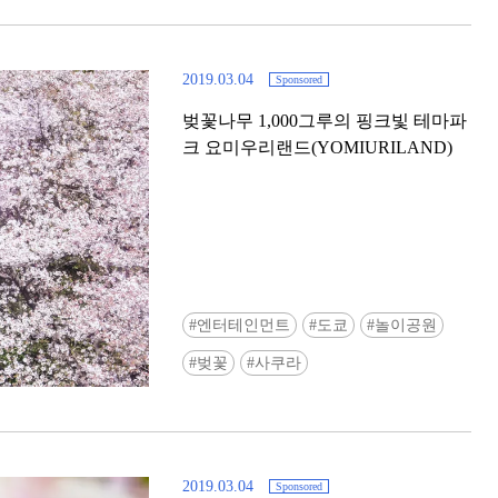
2019.03.04
Sponsored
벚꽃나무 1,000그루의 핑크빛 테마파
크 요미우리랜드(YOMIURILAND)
[도쿄] ‘도큐 전철 x Enjoy Tokyo Top
Bottom’ 도큐선 일일 패스 & 도쿄
엔터테인먼트
도쿄
놀이공원
쿠폰 선착순 증정!
벚꽃
사쿠라
2019.03.04
Sponsored