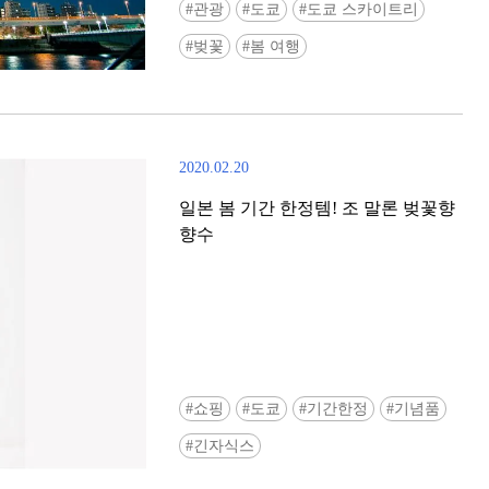
관광
도쿄
도쿄 스카이트리
벚꽃
봄 여행
2020.02.20
일본 봄 기간 한정템! 조 말론 벚꽃향
향수
쇼핑
도쿄
기간한정
기념품
긴자식스