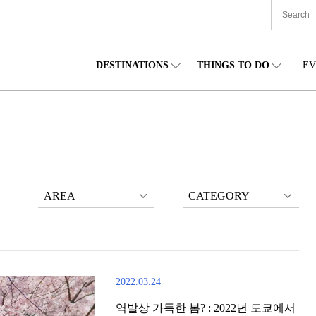
DESTINATIONS
THINGS TO DO
EV
본 전국
음식
도호쿠(동북)
숙박
주부(중부)
엔
카이도
쇼핑
간토(관동)
문화
간사이(관서)
관
AREA
CATEGORY
2022.03.24
역발상 가득한 봄? : 2022년 도쿄에서