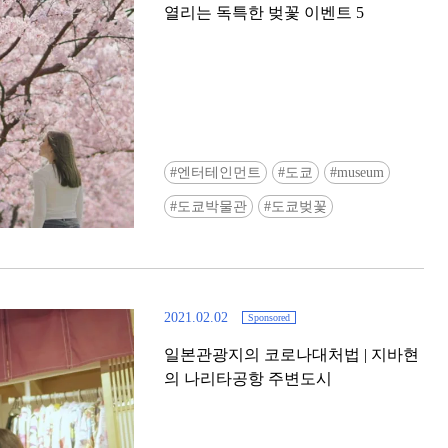
열리는 독특한 벚꽃 이벤트 5
엔터테인먼트
도쿄
museum
Ready to see TeamLab in Kyoto!? At
도쿄박물관
도쿄벚꽃
Biovortex Kyoto, the collective is taki
acclaimed immersive art and bringing i
Japan's ancient capital. We can't wait to
ourselves this autumn!
2021.02.02
Sponsored
>> Find out more at Japankuru.com! (l
#japankuru #teamlab #teamlabbiovort
일본관광지의 코로나대처법 | 지바현
#kyototrip #japantravel #artnews
의 나리타공항 주변도시
Photos courtesy of teamLab, Exhibitio
teamLab Biovortex Kyoto, 2025, Kyo
teamLab, courtesy Pace Gallery