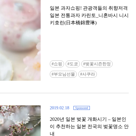
일본 과자쇼핑! 관광객들의 취향저격
일본 전통과자 카린토_니혼바시 니시
키호린(日本橋錦豊琳)
쇼핑
도쿄
벚꽃시즌한정
부모님선물
사쿠라
2019.02.18
Sponsored
2020년 일본 벚꽃 개화시기 – 일본인
이 추천하는 일본 전국의 벚꽃명소 안
내