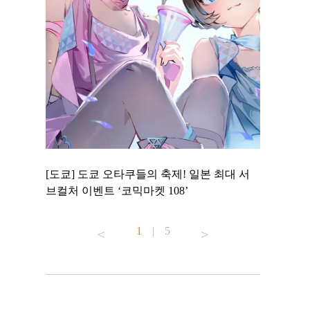
 to
[도쿄] 도쿄 오타쿠들의 축제! 일본 최대 서
[도쿄] 도
 맛집 무료
브컬처 이벤트 ‘코믹마켓 108’
에서 즐기
1
|
5