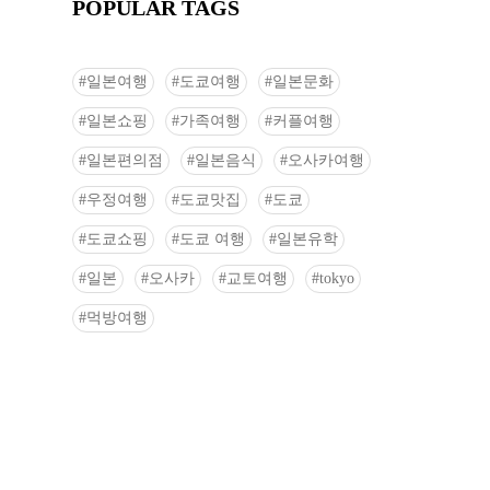
POPULAR TAGS
일본여행
도쿄여행
일본문화
일본쇼핑
가족여행
커플여행
일본편의점
일본음식
오사카여행
우정여행
도쿄맛집
도쿄
도쿄쇼핑
도쿄 여행
일본유학
일본
오사카
교토여행
tokyo
먹방여행