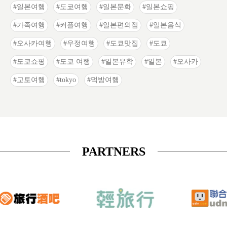
일본여행
도쿄여행
일본문화
일본쇼핑
가족여행
커플여행
일본편의점
일본음식
오사카여행
우정여행
도쿄맛집
도쿄
도쿄쇼핑
도쿄 여행
일본유학
일본
오사카
교토여행
tokyo
먹방여행
PARTNERS