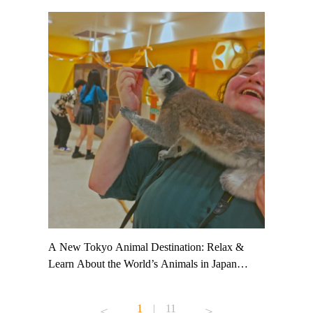
t TeamLab
A New Tokyo Animal Destination: Relax &
Shohei Oh
ng their
Learn About the World’s Animals in Japan
Other Jap
t to
#pr #japankuru #anitouch #anitouchtokyodome
From Kow
o see it for
#capybara #capybaracafe #animalcafe #tokyotrip
#pr #japa
1
|
11