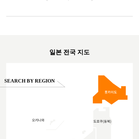
#japantrip #카피바라 #애니터치 #아이와가볼
#kowa #sy
ink in bio)
만한곳 #도쿄여행 #가족여행 #東京旅遊 #東
#preworko
ex #kyoto
京親子景點 #日本動物互動體驗 #水豚泡澡 #
#japan
東京巨蛋城 #เที่ยวญี่ปุ่น2025 #ที่เที่ยว
#오타니쇼
on view of
ครอบครัว #สวนสัตว์ในร่ม #TokyoDomeCity
本旅遊 #運
oto ®
#anitouchtokyodome
ญี่ปุ่น #เ
#ผลิตภัณฑ์
일본 전국 지도
SEARCH BY REGION