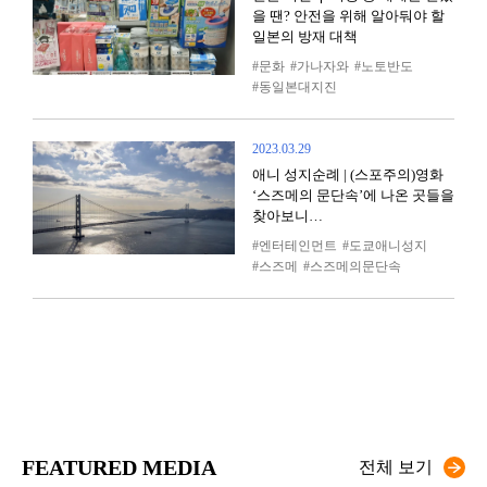
을 땐? 안전을 위해 알아둬야 할
일본의 방재 대책
문화
가나자와
노토반도
동일본대지진
2023.03.29
애니 성지순례 | (스포주의)영화
‘스즈메의 문단속’에 나온 곳들을
찾아보니…
엔터테인먼트
도쿄애니성지
스즈메
스즈메의문단속
FEATURED MEDIA
전체 보기