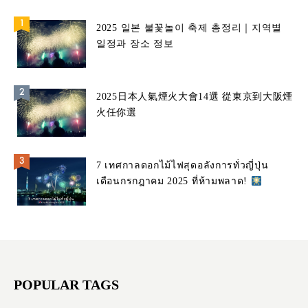
2025 일본 불꽃놀이 축제 총정리｜지역별
일정과 장소 정보
2025日本人氣煙火大會14選 從東京到大阪煙
火任你選
7 เทศกาลดอกไม้ไฟสุดอลังการทั่วญี่ปุ่น
เดือนกรกฎาคม 2025 ที่ห้ามพลาด!
POPULAR TAGS