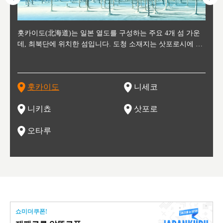
후에 위
홋카이도(北海道)는 일본 열도를 구성하는 주요 4개 섬 가운
신치토세 공항에서 약 2시간 거리의 니세코는, 세계 각지로부
홋카이도의 오타루에서 약 30여분 이동하면 도착하는 이곳은,
홋카이도의 도청 소재지로, 정치와 경제의 중심 도시로, 매년
홋카이도를 대표하는 관광 명소로 예로부터 무역항과 철도를
도호쿠
도호쿠
일본
일본
수수를
데, 최북단에 위치한 섬입니다. 도청 소재지는 삿포로시에 위
터 스키를 즐기기 위해 찾아드는 외국인 관광객들로 붐비는
과수 재배가 활발히 이뤄지는 작은 마을로, 포도와 사과, 체리
2월 오오도리 공원과 스스키노를 중심으로 시내 전역에서 열
통해 번영한 항구도시입니다. 운하를 따라 무역 상품을 보관
현, 
가타현, 후
한 자
리, 
 남쪽
치해 있습니다. 삿포로 맥주로 익히 알려진 삿포로시와 유명
도시로, 일본의 스노우 파우더를 제대로 즐길 수 있는 대형 스
가 생산됩니다. 특히 포도와 와인의 마을로 요이치시와 함께
리는 삿포로 눈 축제는 세계적인 이벤트로 알려져 있습니다.
하던 창고들이 당시의 모집을 간직하며 늘어서 있고, 창고 안
6현을
마츠리 (
부한 자연의 
시대
오키나
스키 리조트와 골프로 유명한 니세코정, 일본 3대 야경의 하
노우 리조트 지역입니다.
니키를 둘러보는 와인 투어리즘도 활성화되어 있는 곳입니다.
맥주와 라멘,양고기와 각종 신선한 해산물과 농산물로 미각과
은 박물관과, 라이브하우스, 수제 맥주 레스토랑과 카페등의
동북 
술)
세워
카마쓰, 오제 국립공원과 쓰루가성 공원, 
는 지
나로 꼽히는 하코다테시, 오타루 운하와 이국적인 풍경이 그
와인을 통해 신선한 지역의 먹거리와 오염되지않은 자연의 매
시각을 만족시켜주는 도시입니다.
레스토랑으로 쓰이고 있습니다.
한민국
신사와
벽한 파
홋카이도
니세코
도
이 가득
림 같은 오타루시가 관광지로 유명합니다.
력을 즐길 수 있는 여행을 즐길 수 있는 곳입니다.
한 
기있는 관광명소로
한 사
관광
네자와
니키쵸
삿포로
오타루
쇼미더쿠폰!