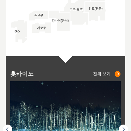
홋카이도
니세코
니키쵸
삿포로
오타루
도호
아
야
후
전체 보기
전체 보기
전체 보기
전체 보기
전체 보기