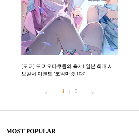
 to
[도쿄] 도쿄 오타쿠들의 축제! 일본 최대 서
[도쿄] 
 맛집 무료
브컬처 이벤트 ‘코믹마켓 108’
에서 즐기
1
5
|
MOST POPULAR