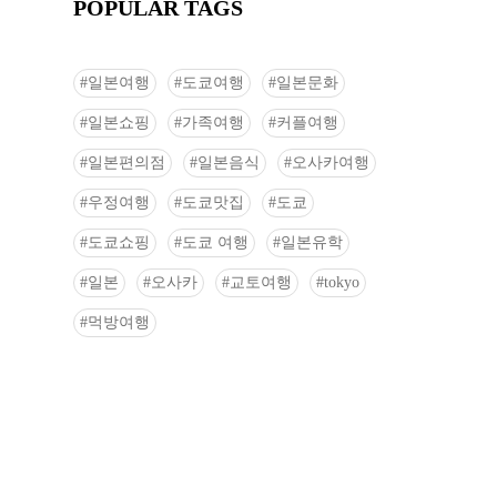
POPULAR TAGS
일본여행
도쿄여행
일본문화
일본쇼핑
가족여행
커플여행
일본편의점
일본음식
오사카여행
우정여행
도쿄맛집
도쿄
도쿄쇼핑
도쿄 여행
일본유학
일본
오사카
교토여행
tokyo
먹방여행