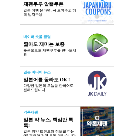
재팬쿠루 알뜰쿠폰
일본 여행 온다면, 꼭 보여주고 혜
택 받자구용 !
네이버 숏폼 클립
쨟아도 재미는 보증
숏폼으로도 재팬쿠루를 만나보셔
요
일본 미디어 뉴스
일본어를 몰라도 OK !
다양한 일본의 오늘을 한국어로
전해드립니다.
약톡재팬
일본 약 뉴스, 핵심만 톡
톡!
일본 의약 트렌드와 정보를 한눈
에! 필요한 것만 톡톡 담았습니다.