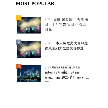
MOST POPULAR
2025 일본 불꽃놀이 축제 총
정리｜지역별 일정과 장소
정보
2025日本人氣煙火大會14選
從東京到大阪煙火任你選
7 เทศกาลดอกไม้ไฟสุด
อลังการทั่วญี่ปุ่น เดือน
กรกฎาคม 2025 ที่ห้ามพลาด!