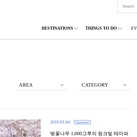
DESTINATIONS
THINGS TO DO
EV
본 전국
음식
도호쿠(동북)
숙박
주부(중부)
엔
카이도
쇼핑
간토(관동)
문화
간사이(관서)
관
AREA
CATEGORY
2019.03.04
Sponsored
벚꽃나무 1,000그루의 핑크빛 테마파