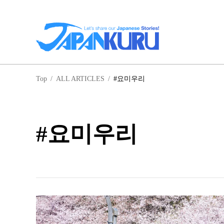
일
Top
/
ALL ARTICLES
/
#요미우리
홋
#요미우리