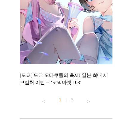
 to
[도쿄] 도쿄 오타쿠들의 축제! 일본 최대 서
[도쿄] 도
 맛집 무료
브컬처 이벤트 ‘코믹마켓 108’
에서 즐기
1
|
5