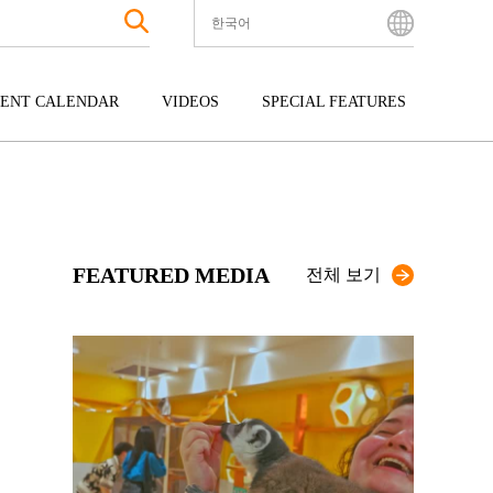
한국어
English
Bahasa Indonesia
ENT CALENDAR
VIDEOS
SPECIAL FEATURES
Français
한국어
터테인먼트
주고쿠
규슈
中文简体
광
시코쿠
오키나와
中文繁體
ไทย
FEATURED MEDIA
Tiếng Việt
전체 보기
日本語