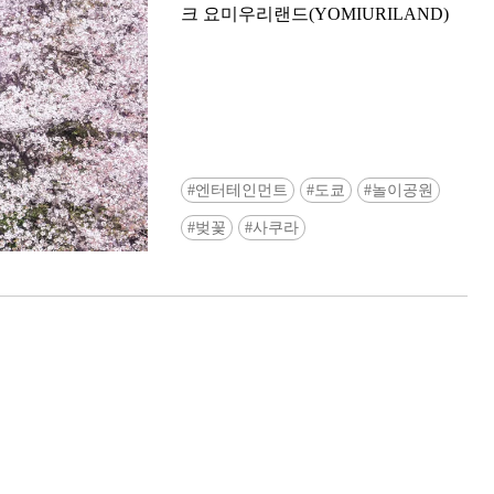
크 요미우리랜드(YOMIURILAND)
엔터테인먼트
도쿄
놀이공원
Ready to see TeamLab in Kyoto!? At
벚꽃
사쿠라
Biovortex Kyoto, the collective is taki
acclaimed immersive art and bringing i
Japan's ancient capital. We can't wait to
ourselves this autumn!
>> Find out more at Japankuru.com! (l
#japankuru #teamlab #teamlabbiovort
#kyototrip #japantravel #artnews
Photos courtesy of teamLab, Exhibitio
teamLab Biovortex Kyoto, 2025, Kyo
teamLab, courtesy Pace Gallery