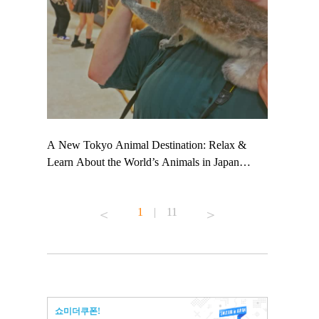
 TeamLab
A New Tokyo Animal Destination: Relax &
Shohei Oht
ng their
Learn About the World’s Animals in Japan
Other Japa
t to
#pr #japankuru #anitouch #anitouchtokyodome
From Kow
 see it for
#capybara #capybaracafe #animalcafe #tokyotrip
#pr #japan
1
|
11
#japantrip #카피바라 #애니터치 #아이와가볼
#kowa #sy
ink in bio)
만한곳 #도쿄여행 #가족여행 #東京旅遊 #東
#preworkou
ex #kyoto
京親子景點 #日本動物互動體驗 #水豚泡澡 #
#japan
東京巨蛋城 #เที่ยวญี่ปุ่น2025 #ที่เที่ยว
#오타니쇼
n view of
ครอบครัว #สวนสัตว์ในร่ม #TokyoDomeCity
本旅遊 #運
to ®
#anitouchtokyodome
ญี่ปุ่น #เ
쇼미더쿠폰!
#ผลิตภัณฑ์