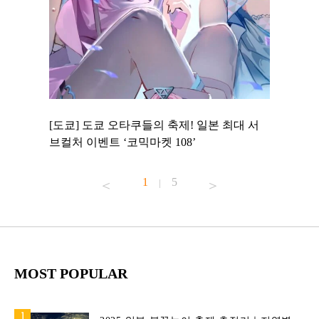
 to
[도쿄] 도쿄 오타쿠들의 축제! 일본 최대 서
[도쿄] 
 맛집 무료
브컬처 이벤트 ‘코믹마켓 108’
에서 즐기
1
5
|
MOST POPULAR