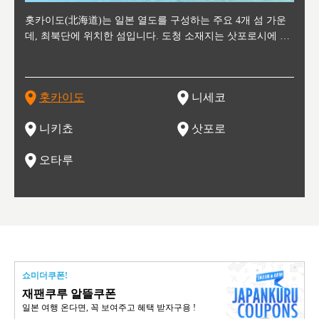
후에 위
홋카이도(北海道)는 일본 열도를 구성하는 주요 4개 섬 가운
신치토세 공항에서 약 2시간 거리의 니세코는, 세계 각지로부
홋카이도의 오타루에서 약 30여분 이동하면 도착하는 이곳은,
홋카이도의 도청 소재지로, 정치와 경제의 중심 도시로, 매년
홋카이도를 대표하는 관광 명소로 예로부터 무역항과 철도를
도호쿠
도호쿠
일본
일본
수수를
데, 최북단에 위치한 섬입니다. 도청 소재지는 삿포로시에 위
터 스키를 즐기기 위해 찾아드는 외국인 관광객들로 붐비는
과수 재배가 활발히 이뤄지는 작은 마을로, 포도와 사과, 체리
2월 오오도리 공원과 스스키노를 중심으로 시내 전역에서 열
통해 번영한 항구도시입니다. 운하를 따라 무역 상품을 보관
현, 
가타현, 후
한 자
리, 
 남쪽
치해 있습니다. 삿포로 맥주로 익히 알려진 삿포로시와 유명
도시로, 일본의 스노우 파우더를 제대로 즐길 수 있는 대형 스
가 생산됩니다. 특히 포도와 와인의 마을로 요이치시와 함께
리는 삿포로 눈 축제는 세계적인 이벤트로 알려져 있습니다.
하던 창고들이 당시의 모집을 간직하며 늘어서 있고, 창고 안
6현을
마츠리 (
부한 자연의 
시대
오키나
스키 리조트와 골프로 유명한 니세코정, 일본 3대 야경의 하
노우 리조트 지역입니다.
니키를 둘러보는 와인 투어리즘도 활성화되어 있는 곳입니다.
맥주와 라멘,양고기와 각종 신선한 해산물과 농산물로 미각과
은 박물관과, 라이브하우스, 수제 맥주 레스토랑과 카페등의
동북 
술)
세워
카마쓰, 오제 국립공원과 쓰루가성 공원, 
는 지
나로 꼽히는 하코다테시, 오타루 운하와 이국적인 풍경이 그
와인을 통해 신선한 지역의 먹거리와 오염되지않은 자연의 매
시각을 만족시켜주는 도시입니다.
레스토랑으로 쓰이고 있습니다.
한민국
신사와
벽한 파
홋카이도
니세코
도
이 가득
림 같은 오타루시가 관광지로 유명합니다.
력을 즐길 수 있는 여행을 즐길 수 있는 곳입니다.
한 
기있는 관광명소로
한 사
관광
네자와
니키쵸
삿포로
오타루
쇼미더쿠폰!
재팬쿠루 알뜰쿠폰
일본 여행 온다면, 꼭 보여주고 혜택 받자구용 !