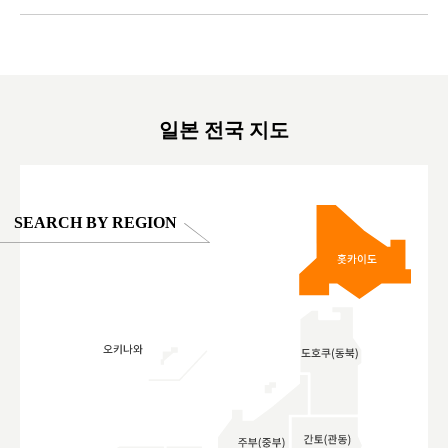
ex #kyoto
京親子景點 #日本動物互動體驗 #水豚泡澡 #
#japan
東京巨蛋城 #เที่ยวญี่ปุ่น2025 #ที่เที่ยว
#오타니쇼
on view of
ครอบครัว #สวนสัตว์ในร่ม #TokyoDomeCity
本旅遊 #運
oto ®
#anitouchtokyodome
ญี่ปุ่น #เ
#ผลิตภัณฑ์
일본 전국 지도
SEARCH BY REGION