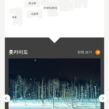
홋카이도
니세코
니키쵸
삿포로
오타루
도호
아
야
후
전체 보기
전체 보기
전체 보기
전체 보기
전체 보기