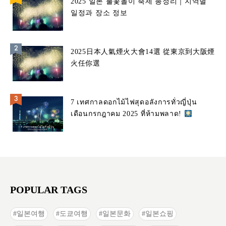
2025 일본 불꽃놀이 축제 총정리｜지역별
일정과 장소 정보
2025日本人氣煙火大會14選 從東京到大阪煙
火任你選
7 เทศกาลดอกไม้ไฟสุดอลังการทั่วญี่ปุ่น
เดือนกรกฎาคม 2025 ที่ห้ามพลาด!
POPULAR TAGS
일본여행
도쿄여행
일본문화
일본쇼핑