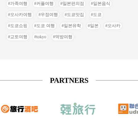
가족여행
커플여행
일본편의점
일본음식
오사카여행
우정여행
도쿄맛집
도쿄
도쿄쇼핑
도쿄 여행
일본유학
일본
오사카
교토여행
tokyo
먹방여행
PARTNERS