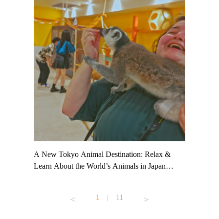
t TeamLab
A New Tokyo Animal Destination: Relax &
Shohei Oh
ng their
Learn About the World’s Animals in Japan
Other Jap
t to
#pr #japankuru #anitouch #anitouchtokyodome
From Kow
o see it for
#capybara #capybaracafe #animalcafe #tokyotrip
#pr #japa
1
|
11
#japantrip #카피바라 #애니터치 #아이와가볼
#kowa #sy
ink in bio)
만한곳 #도쿄여행 #가족여행 #東京旅遊 #東
#preworko