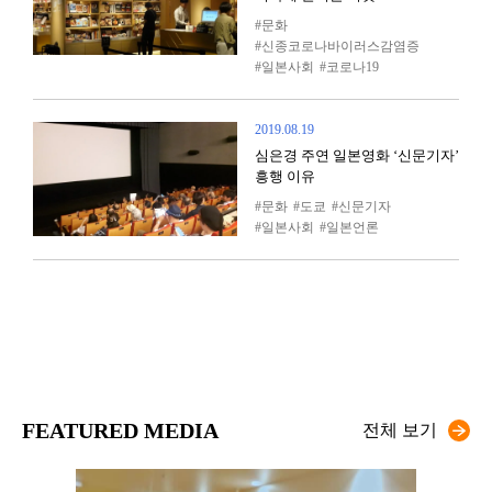
문화
신종코로나바이러스감염증
일본사회
코로나19
2019.08.19
심은경 주연 일본영화 ‘신문기자’
흥행 이유
문화
도쿄
신문기자
일본사회
일본언론
FEATURED MEDIA
전체 보기