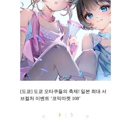
 to
[도쿄] 도쿄 오타쿠들의 축제! 일본 최대 서
[도쿄] 
 맛집 무료
브컬처 이벤트 ‘코믹마켓 108’
에서 즐기
1
5
|