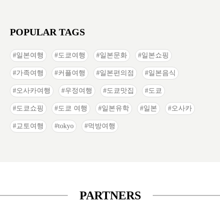
POPULAR TAGS
일본여행
도쿄여행
일본문화
일본쇼핑
가족여행
커플여행
일본편의점
일본음식
오사카여행
우정여행
도쿄맛집
도쿄
도쿄쇼핑
도쿄 여행
일본유학
일본
오사카
교토여행
tokyo
먹방여행
PARTNERS