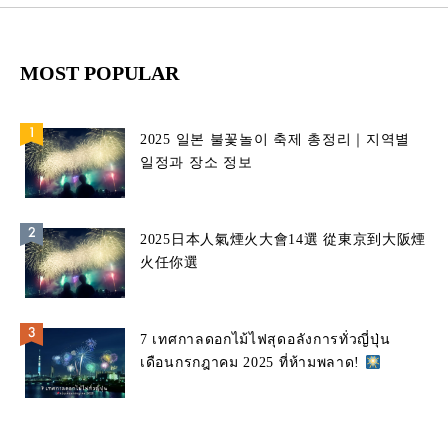
MOST POPULAR
2025 일본 불꽃놀이 축제 총정리｜지역별
일정과 장소 정보
2025日本人氣煙火大會14選 從東京到大阪煙
火任你選
7 เทศกาลดอกไม้ไฟสุดอลังการทั่วญี่ปุ่น
เดือนกรกฎาคม 2025 ที่ห้ามพลาด!