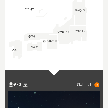
홋카이도
니세코
니키쵸
삿포로
오타루
도호
아
야
후
전체 보기
전체 보기
전체 보기
전체 보기
전체 보기