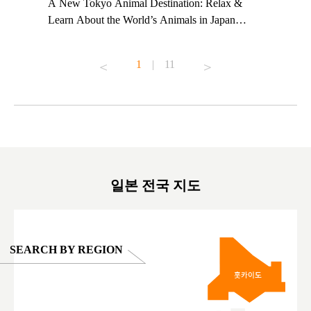
t TeamLab
A New Tokyo Animal Destination: Relax &
Shohei Oh
ng their
Learn About the World’s Animals in Japan
Other Jap
t to
#pr #japankuru #anitouch #anitouchtokyodome
From Kow
o see it for
#capybara #capybaracafe #animalcafe #tokyotrip
#pr #japa
1
|
11
#japantrip #카피바라 #애니터치 #아이와가볼
#kowa #sy
ink in bio)
만한곳 #도쿄여행 #가족여행 #東京旅遊 #東
#preworko
ex #kyoto
京親子景點 #日本動物互動體驗 #水豚泡澡 #
#japan
東京巨蛋城 #เที่ยวญี่ปุ่น2025 #ที่เที่ยว
#오타니쇼
on view of
ครอบครัว #สวนสัตว์ในร่ม #TokyoDomeCity
本旅遊 #運
oto ®
#anitouchtokyodome
ญี่ปุ่น #เ
#ผลิตภัณฑ์
일본 전국 지도
SEARCH BY REGION