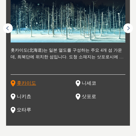
후에 위
홋카이도(北海道)는 일본 열도를 구성하는 주요 4개 섬 가운
신치토세 공항에서 약 2시간 거리의 니세코는, 세계 각지로부
홋카이도의 오타루에서 약 30여분 이동하면 도착하는 이곳은,
홋카이도의 도청 소재지로, 정치와 경제의 중심 도시로, 매년
홋카이도를 대표하는 관광 명소로 예로부터 무역항과 철도를
도호쿠
도호쿠
일본
일본
수수를
데, 최북단에 위치한 섬입니다. 도청 소재지는 삿포로시에 위
터 스키를 즐기기 위해 찾아드는 외국인 관광객들로 붐비는
과수 재배가 활발히 이뤄지는 작은 마을로, 포도와 사과, 체리
2월 오오도리 공원과 스스키노를 중심으로 시내 전역에서 열
통해 번영한 항구도시입니다. 운하를 따라 무역 상품을 보관
현, 
가타현, 후
한 자
리, 
 남쪽
치해 있습니다. 삿포로 맥주로 익히 알려진 삿포로시와 유명
도시로, 일본의 스노우 파우더를 제대로 즐길 수 있는 대형 스
가 생산됩니다. 특히 포도와 와인의 마을로 요이치시와 함께
리는 삿포로 눈 축제는 세계적인 이벤트로 알려져 있습니다.
하던 창고들이 당시의 모집을 간직하며 늘어서 있고, 창고 안
6현을
마츠리 (
부한 자연의 
시대
오키나
스키 리조트와 골프로 유명한 니세코정, 일본 3대 야경의 하
노우 리조트 지역입니다.
니키를 둘러보는 와인 투어리즘도 활성화되어 있는 곳입니다.
맥주와 라멘,양고기와 각종 신선한 해산물과 농산물로 미각과
은 박물관과, 라이브하우스, 수제 맥주 레스토랑과 카페등의
동북 
술)
세워
카마쓰, 오제 국립공원과 쓰루가성 공원, 
는 지
나로 꼽히는 하코다테시, 오타루 운하와 이국적인 풍경이 그
와인을 통해 신선한 지역의 먹거리와 오염되지않은 자연의 매
시각을 만족시켜주는 도시입니다.
레스토랑으로 쓰이고 있습니다.
한민국
신사와
벽한 파
홋카이도
니세코
도
이 가득
림 같은 오타루시가 관광지로 유명합니다.
력을 즐길 수 있는 여행을 즐길 수 있는 곳입니다.
한 
기있는 관광명소로
한 사
관광
네자와
니키쵸
삿포로
오타루