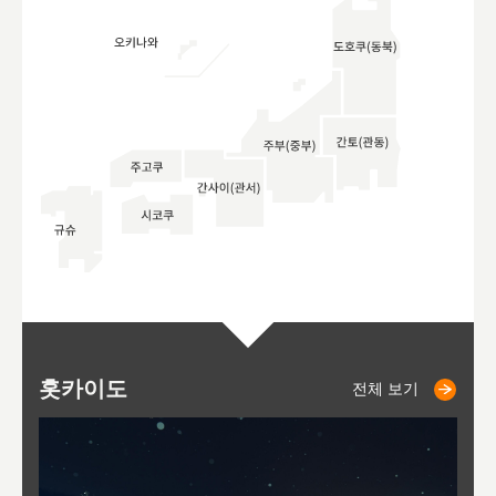
홋카이도
니세코
니키쵸
삿포로
오타루
도호
아
야
후
전체 보기
전체 보기
전체 보기
전체 보기
전체 보기