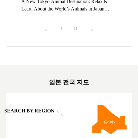
t TeamLab
A New Tokyo Animal Destination: Relax &
Shohei Oh
ng their
Learn About the World’s Animals in Japan
Other Jap
t to
#pr #japankuru #anitouch #anitouchtokyodome
From Kow
o see it for
#capybara #capybaracafe #animalcafe #tokyotrip
#pr #japa
1
|
11
#japantrip #카피바라 #애니터치 #아이와가볼
#kowa #sy
ink in bio)
만한곳 #도쿄여행 #가족여행 #東京旅遊 #東
#preworko
ex #kyoto
京親子景點 #日本動物互動體驗 #水豚泡澡 #
#japan
東京巨蛋城 #เที่ยวญี่ปุ่น2025 #ที่เที่ยว
#오타니쇼
on view of
ครอบครัว #สวนสัตว์ในร่ม #TokyoDomeCity
本旅遊 #運
oto ®
#anitouchtokyodome
ญี่ปุ่น #เ
#ผลิตภัณฑ์
일본 전국 지도
SEARCH BY REGION