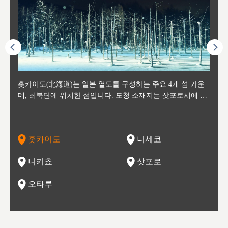
후에 위
홋카이도(北海道)는 일본 열도를 구성하는 주요 4개 섬 가운
신치토세 공항에서 약 2시간 거리의 니세코는, 세계 각지로부
홋카이도의 오타루에서 약 30여분 이동하면 도착하는 이곳은,
홋카이도의 도청 소재지로, 정치와 경제의 중심 도시로, 매년
홋카이도를 대표하는 관광 명소로 예로부터 무역항과 철도를
도호쿠
도호쿠
일본
일본
수수를
데, 최북단에 위치한 섬입니다. 도청 소재지는 삿포로시에 위
터 스키를 즐기기 위해 찾아드는 외국인 관광객들로 붐비는
과수 재배가 활발히 이뤄지는 작은 마을로, 포도와 사과, 체리
2월 오오도리 공원과 스스키노를 중심으로 시내 전역에서 열
통해 번영한 항구도시입니다. 운하를 따라 무역 상품을 보관
현, 
가타현, 후
한 자
리, 
 남쪽
치해 있습니다. 삿포로 맥주로 익히 알려진 삿포로시와 유명
도시로, 일본의 스노우 파우더를 제대로 즐길 수 있는 대형 스
가 생산됩니다. 특히 포도와 와인의 마을로 요이치시와 함께
리는 삿포로 눈 축제는 세계적인 이벤트로 알려져 있습니다.
하던 창고들이 당시의 모집을 간직하며 늘어서 있고, 창고 안
6현을
마츠리 (
부한 자연의 
시대
오키나
스키 리조트와 골프로 유명한 니세코정, 일본 3대 야경의 하
노우 리조트 지역입니다.
니키를 둘러보는 와인 투어리즘도 활성화되어 있는 곳입니다.
맥주와 라멘,양고기와 각종 신선한 해산물과 농산물로 미각과
은 박물관과, 라이브하우스, 수제 맥주 레스토랑과 카페등의
동북 
술)
세워
카마쓰, 오제 국립공원과 쓰루가성 공원, 
는 지
나로 꼽히는 하코다테시, 오타루 운하와 이국적인 풍경이 그
와인을 통해 신선한 지역의 먹거리와 오염되지않은 자연의 매
시각을 만족시켜주는 도시입니다.
레스토랑으로 쓰이고 있습니다.
한민국
신사와
벽한 파
홋카이도
니세코
도
이 가득
림 같은 오타루시가 관광지로 유명합니다.
력을 즐길 수 있는 여행을 즐길 수 있는 곳입니다.
한 
기있는 관광명소로
한 사
관광
네자와
니키쵸
삿포로
오타루