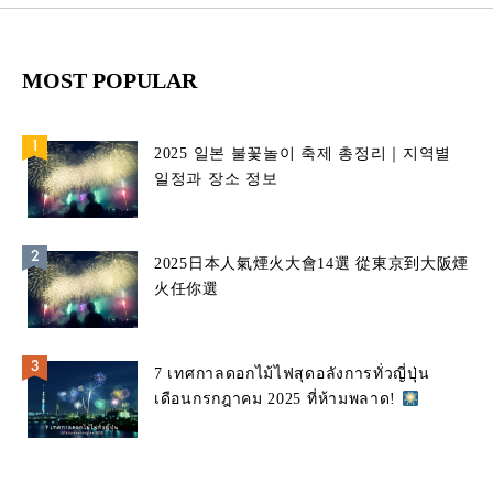
MOST POPULAR
2025 일본 불꽃놀이 축제 총정리｜지역별
일정과 장소 정보
2025日本人氣煙火大會14選 從東京到大阪煙
火任你選
7 เทศกาลดอกไม้ไฟสุดอลังการทั่วญี่ปุ่น
เดือนกรกฎาคม 2025 ที่ห้ามพลาด!