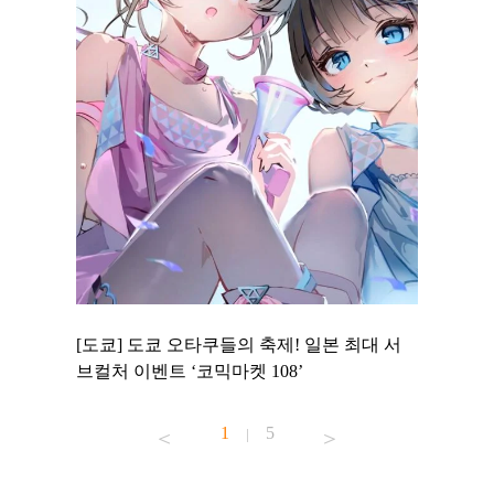
 to
[도쿄] 도쿄 오타쿠들의 축제! 일본 최대 서
[도쿄] 
 맛집 무료
브컬처 이벤트 ‘코믹마켓 108’
에서 즐기
1
5
|