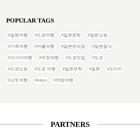
POPULAR TAGS
일본여행
도쿄여행
일본문화
일본쇼핑
가족여행
커플여행
일본편의점
일본음식
오사카여행
우정여행
도쿄맛집
도쿄
도쿄쇼핑
도쿄 여행
일본유학
일본
오사카
교토여행
tokyo
먹방여행
PARTNERS