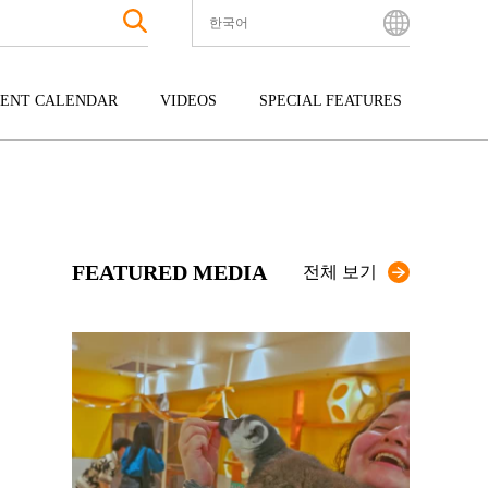
한국어
English
Bahasa Indonesia
ENT CALENDAR
VIDEOS
SPECIAL FEATURES
Français
한국어
터테인먼트
주고쿠
규슈
中文简体
광
시코쿠
오키나와
中文繁體
ไทย
FEATURED MEDIA
Tiếng Việt
전체 보기
日本語