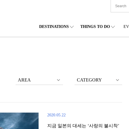
DESTINATIONS
THINGS TO DO
EV
본 전국
음식
도호쿠(동북)
숙박
주부(중부)
엔
카이도
쇼핑
간토(관동)
문화
간사이(관서)
관
AREA
CATEGORY
2020.05.22
지금 일본의 대세는 ‘사랑의 불시착’