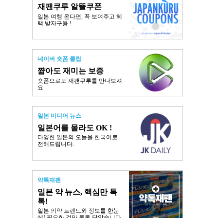
재팬쿠루 알뜰쿠폰
일본 여행 온다면, 꼭 보여주고 혜
택 받자구용 !
네이버 숏폼 클립
쨟아도 재미는 보증
숏폼으로도 재팬쿠루를 만나보셔
요
일본 미디어 뉴스
일본어를 몰라도 OK !
다양한 일본의 오늘을 한국어로
전해드립니다.
약톡재팬
일본 약 뉴스, 핵심만 톡
톡!
일본 의약 트렌드와 정보를 한눈
에! 필요한 것만 톡톡 담았습니다.