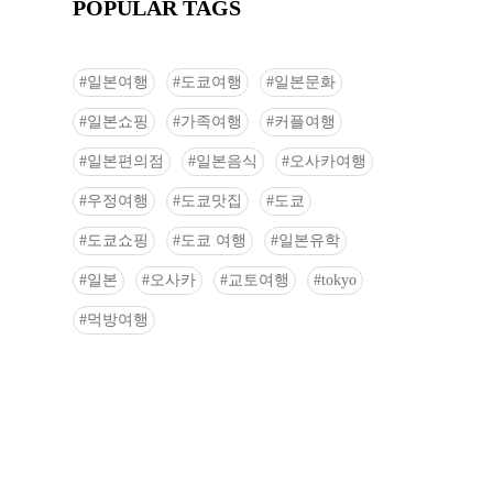
POPULAR TAGS
일본여행
도쿄여행
일본문화
일본쇼핑
가족여행
커플여행
일본편의점
일본음식
오사카여행
우정여행
도쿄맛집
도쿄
도쿄쇼핑
도쿄 여행
일본유학
일본
오사카
교토여행
tokyo
먹방여행