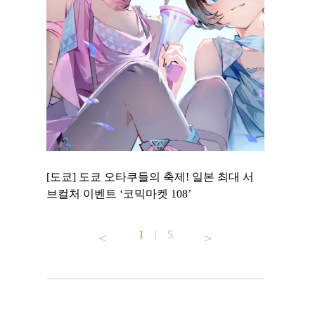
 to
[도쿄] 도쿄 오타쿠들의 축제! 일본 최대 서
[도쿄] 도
 맛집 무료
브컬처 이벤트 ‘코믹마켓 108’
에서 즐기
1
|
5