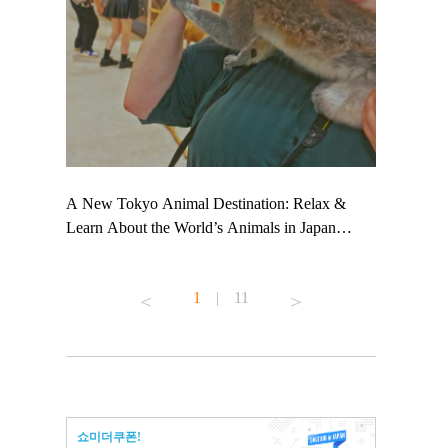
 TeamLab
A New Tokyo Animal Destination: Relax &
Shohei Oht
ng their
Learn About the World’s Animals in Japan
Other Japa
t to
#pr #japankuru #anitouch #anitouchtokyodome
From Kow
 see it for
#capybara #capybaracafe #animalcafe #tokyotrip
#pr #japan
1
|
11
#japantrip #카피바라 #애니터치 #아이와가볼
#kowa #sy
ink in bio)
만한곳 #도쿄여행 #가족여행 #東京旅遊 #東
#preworkou
ex #kyoto
京親子景點 #日本動物互動體驗 #水豚泡澡 #
#japan
東京巨蛋城 #เที่ยวญี่ปุ่น2025 #ที่เที่ยว
#오타니쇼
n view of
ครอบครัว #สวนสัตว์ในร่ม #TokyoDomeCity
本旅遊 #運
to ®
#anitouchtokyodome
ญี่ปุ่น #เ
쇼미더쿠폰!
#ผลิตภัณฑ์