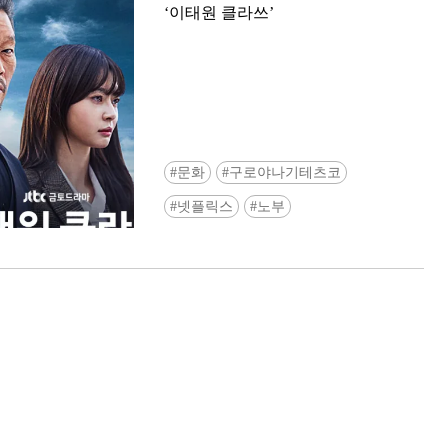
‘이태원 클라쓰’
문화
구로야나기테츠코
Ready to see TeamLab in Kyoto!? At
넷플릭스
노부
Biovortex Kyoto, the collective is taki
acclaimed immersive art and bringing i
Japan's ancient capital. We can't wait to
ourselves this autumn!
>> Find out more at Japankuru.com! (l
#japankuru #teamlab #teamlabbiovort
#kyototrip #japantravel #artnews
Photos courtesy of teamLab, Exhibitio
teamLab Biovortex Kyoto, 2025, Kyo
teamLab, courtesy Pace Gallery