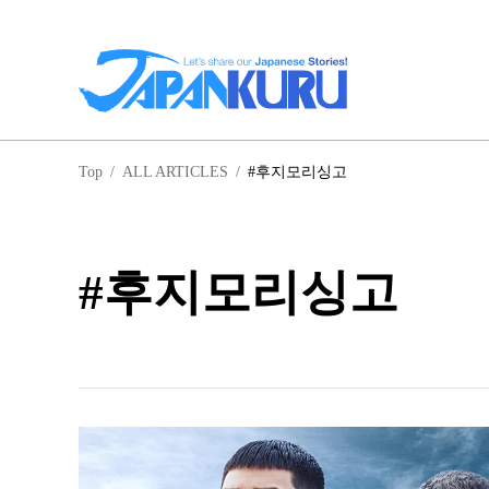
일
Top
/
ALL ARTICLES
/
#후지모리싱고
홋
#후지모리싱고