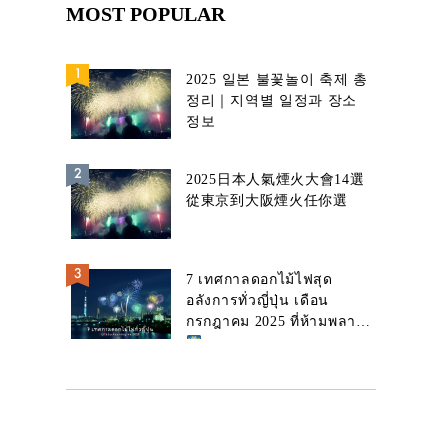
MOST POPULAR
2025 일본 불꽃놀이 축제 총
정리｜지역별 일정과 장소
정보
2025日本人氣煙火大會14選
從東京到大阪煙火任你選
7 เทศกาลดอกไม้ไฟสุด
อลังการทั่วญี่ปุ่น เดือน
กรกฎาคม 2025 ที่ห้ามพลาด!