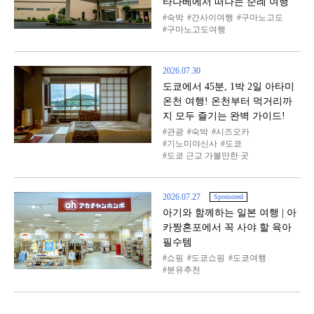
타나베에서 떠나는 순례 여행
숙박
간사이여행
구마노고도
구마노고도여행
2026.07.30
도쿄에서 45분, 1박 2일 아타미
온천 여행! 온천부터 먹거리까
지 모두 즐기는 완벽 가이드!
관광
숙박
시즈오카
기노미야신사
도쿄
도쿄 근교 가볼만한 곳
2026.07.27
Sponsored
아기와 함께하는 일본 여행 | 아
카짱혼포에서 꼭 사야 할 육아
필수템
쇼핑
도쿄쇼핑
도쿄여행
분유추천