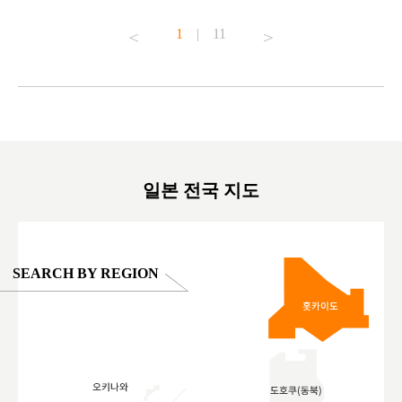
o see it for
#capybara #capybaracafe #animalcafe #tokyotrip
#pr #japa
1
|
11
#japantrip #카피바라 #애니터치 #아이와가볼
#kowa #sy
ink in bio)
만한곳 #도쿄여행 #가족여행 #東京旅遊 #東
#preworko
ex #kyoto
京親子景點 #日本動物互動體驗 #水豚泡澡 #
#japan
東京巨蛋城 #เที่ยวญี่ปุ่น2025 #ที่เที่ยว
#오타니쇼
on view of
ครอบครัว #สวนสัตว์ในร่ม #TokyoDomeCity
本旅遊 #運
oto ®
#anitouchtokyodome
ญี่ปุ่น #เ
#ผลิตภัณฑ์
일본 전국 지도
SEARCH BY REGION