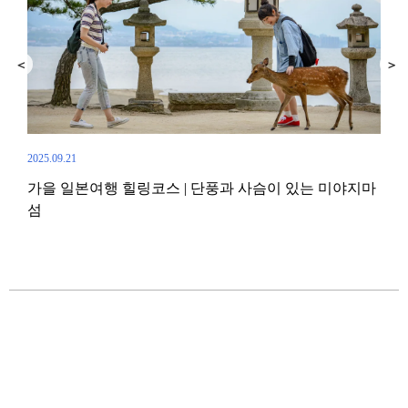
2025.09.21
가을 일본여행 힐링코스 | 단풍과 사슴이 있는 미야지마
2019.
섬
천!
일본
쿠로