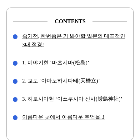
CONTENTS
죽기전, 한번쯤은 가 봐야할 일본의 대표적인
3대 절경!
1. 미야기현 ‘마츠시마(松島)’
2. 교토 ‘아마노하시다테(天橋立)’
3. 히로시마현 ‘이쓰쿠시마 신사(厳島神社)’
아름다운 곳에서 아름다운 추억을..!