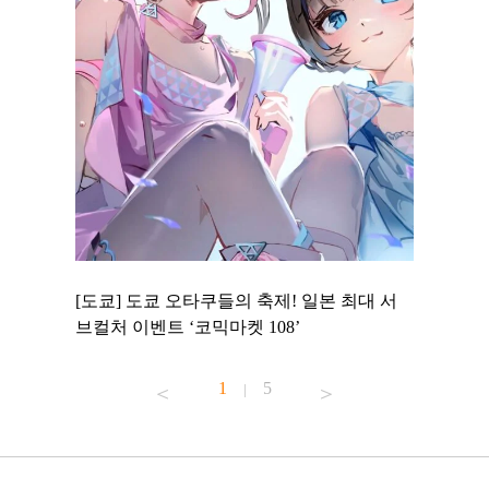
 to
[도쿄] 도쿄 오타쿠들의 축제! 일본 최대 서
[도쿄] 
 맛집 무료
브컬처 이벤트 ‘코믹마켓 108’
에서 즐기
1
5
|