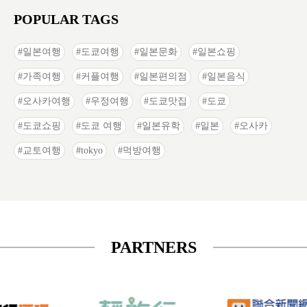
POPULAR TAGS
일본여행
도쿄여행
일본문화
일본쇼핑
가족여행
커플여행
일본편의점
일본음식
오사카여행
우정여행
도쿄맛집
도쿄
도쿄쇼핑
도쿄 여행
일본유학
일본
오사카
교토여행
tokyo
먹방여행
PARTNERS