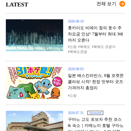
LATEST
전체 보기
2026.08.10
홋카이도 비에이 청의 호수 주
차요금 인상! 7월부터 최대 3배
까지 오른다
쇼핑
북해도
북해도 관광지
북해도관광
2026.08.03
일본 배스킨라빈스, 8월 포켓몬
콜라보 시작! 한정 맛부터 굿즈·
가격까지 총정리
쇼핑
2026.07.31
Sponsored
구마노 고도 초보자 추천 코스
& 숙소｜카메노이 호텔 구마노