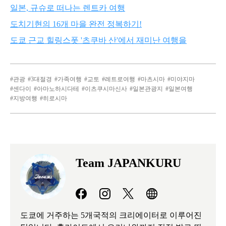
일본, 규슈로 떠나는 렌트카 여행
도치기현의 16개 마을 완전 정복하기!
도쿄 근교 힐링스폿 '츠쿠바 산'에서 재미난 여행을
관광
3대절경
가족여행
교토
레트로여행
마츠시마
미야지마
센다이
아마노하시다테
이츠쿠시마신사
일본관광지
일본여행
지방여행
히로시마
Team JAPANKURU
도쿄에 거주하는 5개국적의 크리에이터로 이루어진