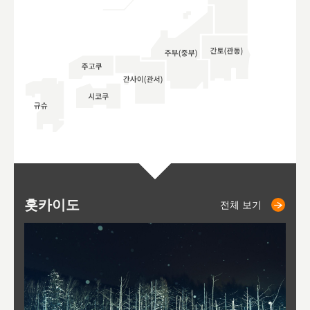
홋카이도
니세코
니키쵸
삿포로
오타루
도호
아
야
후
전체 보기
전체 보기
전체 보기
전체 보기
전체 보기