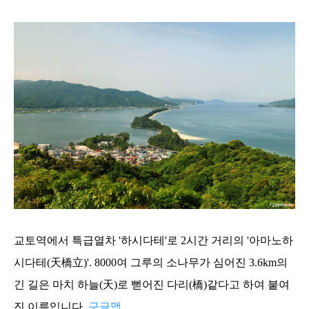
교토역에서 특급열차 '하시다테'로 2시간 거리의 '아마노하
시다테(天橋立)'. 8000여 그루의 소나무가 심어진 3.6km의
긴 길은 마치 하늘(天)로 뻗어진 다리(橋)같다고 하여 붙여
진 이름입니다.
구글맵