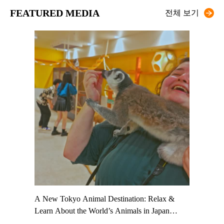
FEATURED MEDIA
전체 보기
t TeamLab
A New Tokyo Animal Destination: Relax &
Shohei Oh
ng their
Learn About the World’s Animals in Japan
Other Jap
t to
#pr #japankuru #anitouch #anitouchtokyodome
From Kow