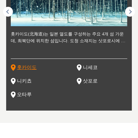
후에 위
홋카이도(北海道)는 일본 열도를 구성하는 주요 4개 섬 가운
신치토세 공항에서 약 2시간 거리의 니세코는, 세계 각지로부
홋카이도의 오타루에서 약 30여분 이동하면 도착하는 이곳은,
홋카이도의 도청 소재지로, 정치와 경제의 중심 도시로, 매년
홋카이도를 대표하는 관광 명소로 예로부터 무역항과 철도를
도호쿠
도호쿠
일본
일본
수수를
데, 최북단에 위치한 섬입니다. 도청 소재지는 삿포로시에 위
터 스키를 즐기기 위해 찾아드는 외국인 관광객들로 붐비는
과수 재배가 활발히 이뤄지는 작은 마을로, 포도와 사과, 체리
2월 오오도리 공원과 스스키노를 중심으로 시내 전역에서 열
통해 번영한 항구도시입니다. 운하를 따라 무역 상품을 보관
현, 
가타현, 후
한 자
리, 
 남쪽
치해 있습니다. 삿포로 맥주로 익히 알려진 삿포로시와 유명
도시로, 일본의 스노우 파우더를 제대로 즐길 수 있는 대형 스
가 생산됩니다. 특히 포도와 와인의 마을로 요이치시와 함께
리는 삿포로 눈 축제는 세계적인 이벤트로 알려져 있습니다.
하던 창고들이 당시의 모집을 간직하며 늘어서 있고, 창고 안
6현을
마츠리 (
부한 자연의 
시대
오키나
스키 리조트와 골프로 유명한 니세코정, 일본 3대 야경의 하
노우 리조트 지역입니다.
니키를 둘러보는 와인 투어리즘도 활성화되어 있는 곳입니다.
맥주와 라멘,양고기와 각종 신선한 해산물과 농산물로 미각과
은 박물관과, 라이브하우스, 수제 맥주 레스토랑과 카페등의
동북 
술)
세워
카마쓰, 오제 국립공원과 쓰루가성 공원, 
는 지
나로 꼽히는 하코다테시, 오타루 운하와 이국적인 풍경이 그
와인을 통해 신선한 지역의 먹거리와 오염되지않은 자연의 매
시각을 만족시켜주는 도시입니다.
레스토랑으로 쓰이고 있습니다.
한민국
신사와
벽한 파
홋카이도
니세코
도
이 가득
림 같은 오타루시가 관광지로 유명합니다.
력을 즐길 수 있는 여행을 즐길 수 있는 곳입니다.
한 
기있는 관광명소로
한 사
관광
네자와
니키쵸
삿포로
오타루