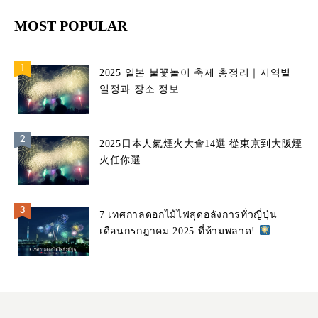
MOST POPULAR
2025 일본 불꽃놀이 축제 총정리｜지역별
일정과 장소 정보
2025日本人氣煙火大會14選 從東京到大阪煙
火任你選
7 เทศกาลดอกไม้ไฟสุดอลังการทั่วญี่ปุ่น
เดือนกรกฎาคม 2025 ที่ห้ามพลาด!