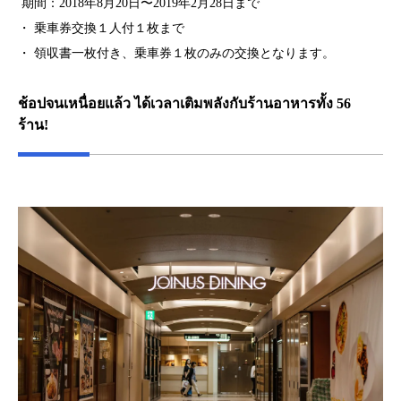
期間：2018年8月20日〜2019年2月28日まで
・ 乗車券交換１人付１枚まで
・ 領収書一枚付き、乗車券１枚のみの交換となります。
ช้อปจนเหนื่อยแล้ว ได้เวลาเติมพลังกับร้านอาหารทั้ง 56
ร้าน!