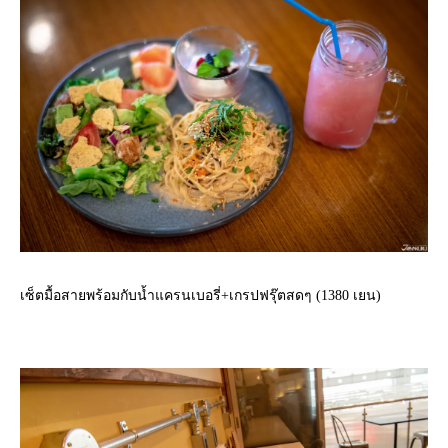
เซ็ตมื้อสายพร้อมกับน้ำแครนเบอรี่+เกรปฟรุ๊ตสดๆ (1380 เยน)