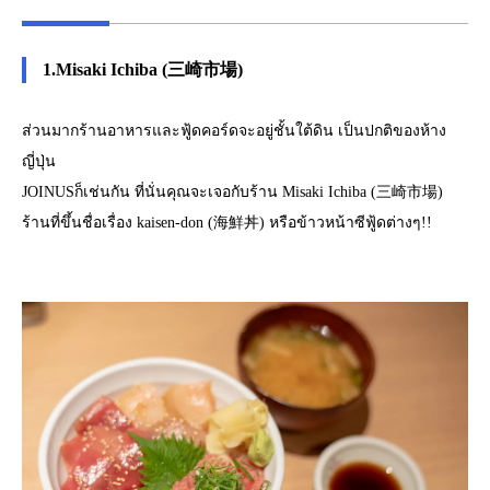
1.Misaki Ichiba (三崎市場)
ส่วนมากร้านอาหารและฟู้ดคอร์ดจะอยู่ชั้นใต้ดิน เป็นปกติของห้าง
ญี่ปุ่น
JOINUSก็เช่นกัน ที่นั่นคุณจะเจอกับร้าน Misaki Ichiba (三崎市場)
ร้านที่ขึ้นชื่อเรื่อง kaisen-don (海鮮丼) หรือข้าวหน้าซีฟู้ดต่างๆ!!