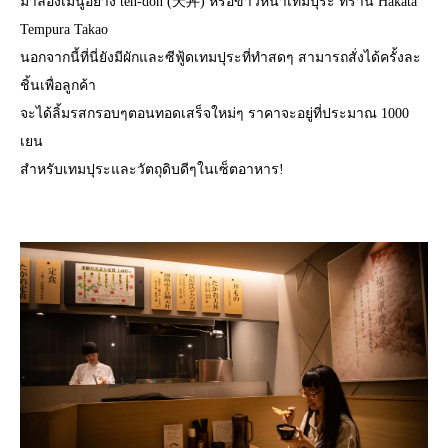
มาลองเมนูอย่าง ten-don (天丼) หรือข้าวหน้าเทมปุระ ที่ร้าน Hakata
Tempura Takao
นอกจากนี้ที่นี่ยังมีผักและซีฟู้ดเทมปุระที่ทำสดๆ สามารถสั่งได้ครั้งละ
ชิ้นเพื่อลูกค้า
จะได้ลิ้มรสกรอบๆตอนทอดเสร็จใหม่ๆ ราคาจะอยู่ที่ประมาณ 1000
เยน
สำหรับเทมปุระและวัตถุดิบดีๆในเซ็ตอาหาร!