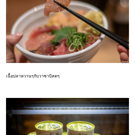
เนื้อปลาหวานๆกับวาซาบิสดๆ