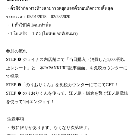
・ตั๋วมีจำกัด ทางห้างสามารถหยุดแจกตั๋วก่อนกิจกรรมสิ้นสุด
ระยะเวลา: 05/01/2018 – 02/28/2020
・ 1 ตั๋วใช้ได้ 1คนเท่านั้น
・1 ใบเสร็จ = 1 ตั๋ว (ไม่นับยอดที่เกินมา)
参加の流れ
STEP ❶ ジョイナス内店舗にて「当日購入・消費した1,000円以
上レシート」と「本JAPANKURU記事画面」を免税カウンターに
て提示
STEP ❷「のりおりくん」を免税カウンターにてにてGET！
STEP ❸ のりおりくんを使って、江ノ島・鎌倉を繋ぐ江ノ島電鉄
を使って1日エンジョイ！
注意事項
・ 数に限りがあります、なくなり次第終了。