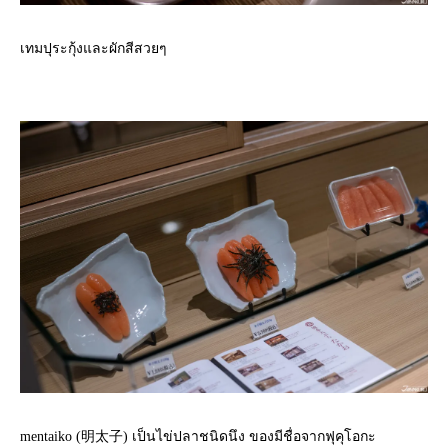
เทมปุระกุ้งและผักสีสวยๆ
mentaiko (明太子) เป็นไข่ปลาชนิดนึง ของมีชื่อจากฟุคุโอกะ