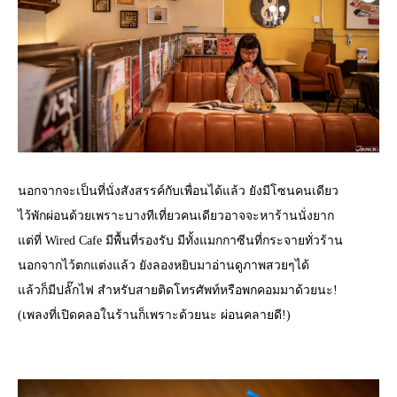
นอกจากจะเป็นที่นั่งสังสรรค์กับเพื่อนได้แล้ว ยังมีโซนคนเดียว
ไว้พักผ่อนด้วยเพราะบางทีเที่ยวคนเดียวอาจจะหาร้านนั่งยาก
แต่ที่ Wired Cafe มีพื้นที่รองรับ มีทั้งแมกกาซีนที่กระจายทั่วร้าน
นอกจากไว้ตกแต่งแล้ว ยังลองหยิบมาอ่านดูภาพสวยๆได้
แล้วก็มีปลั๊กไฟ สำหรับสายติดโทรศัพท์หรือพกคอมมาด้วยนะ!
(เพลงที่เปิดคลอในร้านก็เพราะด้วยนะ ผ่อนคลายดี!)