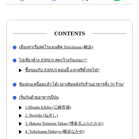
CONTENTS
เมืองท่าเรือสุดโรแมนติค Yokohama (横浜)
ไปเที่ยวห้าง JOINUS สุดกว้างกันเถอะ!!!
ซื้อของกับ JOINUS ตอนนี้ แจกฟรีตั๋วรถไฟ!!
ช้อปจนเหนื่อยแล้ว ได้เวลาเติมพลังกับร้านอาหารทั้ง 56 ร้าน!
เริ่มกันด้วยอาหารญี่ปุ่น
1.Misaki Ichiba (三崎市場)
2. Negishi (ねぎし)
3. Hakata Tempura Takao (博多天ぷらたかお)
4. Yokohama Nakaya (横浜なかや)