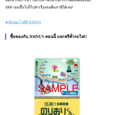
นอกจากนี้การทำ Tax-free ก็สะดวกมากๆ เพียงแค่ซื้อของ
5000 เยนขึ้นไปก็ไปทำเรื่องขอคืนภาษีได้เลย!
➤ช้อปอะไรดีที่ JOINUS
ซื้อของกับ JOINUS ตอนนี้ แจกฟรีตั๋วรถไฟ!!