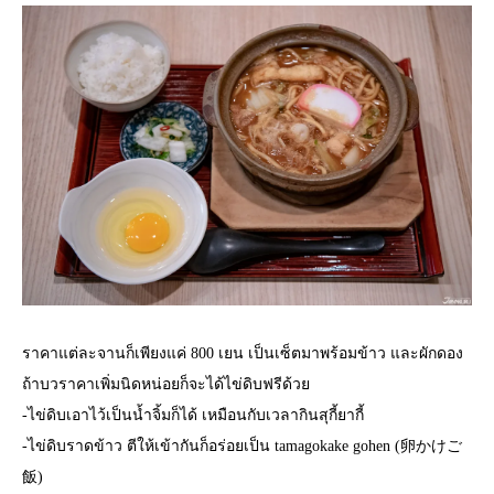
ราคาแต่ละจานก็เพียงแค่ 800 เยน เป็นเซ็ตมาพร้อมข้าว และผักดอง
ถ้าบวราคาเพิ่มนิดหน่อยก็จะได้ไข่ดิบฟรีด้วย
-ไข่ดิบเอาไว้เป็นน้ำจิ้มก็ได้ เหมือนกับเวลากินสุกี้ยากี้
-ไข่ดิบราดข้าว ตีให้เข้ากันก็อร่อยเป็น tamagokake gohen (卵かけご
飯)