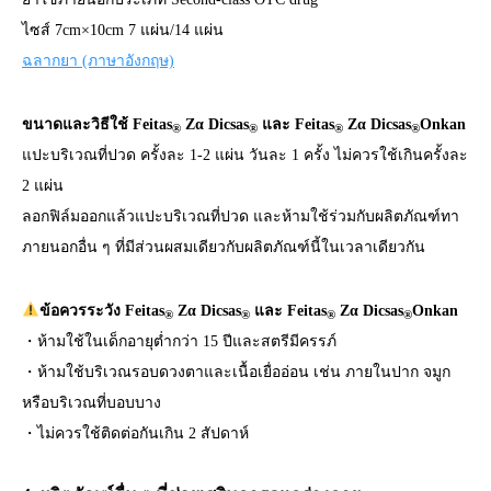
ไซส์ 7cm×10cm 7 แผ่น/14 แผ่น
ฉลากยา (ภาษาอังกฤษ)
ขนาดและวิธีใช้ Feitas
Zα Dicsas
และ Feitas
Zα Dicsas
Onkan
®
®
®
®
แปะบริเวณที่ปวด ครั้งละ 1-2 แผ่น วันละ 1 ครั้ง ไม่ควรใช้เกินครั้งละ
2 แผ่น
ลอกฟิล์มออกแล้วแปะบริเวณที่ปวด และห้ามใช้ร่วมกับผลิตภัณฑ์ทา
ภายนอกอื่น ๆ ที่มีส่วนผสมเดียวกับผลิตภัณฑ์นี้ในเวลาเดียวกัน
ข้อควรระวัง Feitas
Zα Dicsas
และ Feitas
Zα Dicsas
Onkan
®
®
®
®
・ห้ามใช้ในเด็กอายุต่ำกว่า 15 ปีและสตรีมีครรภ์
・ห้ามใช้บริเวณรอบดวงตาและเนื้อเยื่ออ่อน เช่น ภายในปาก จมูก
หรือบริเวณที่บอบบาง
・ไม่ควรใช้ติดต่อกันเกิน 2 สัปดาห์