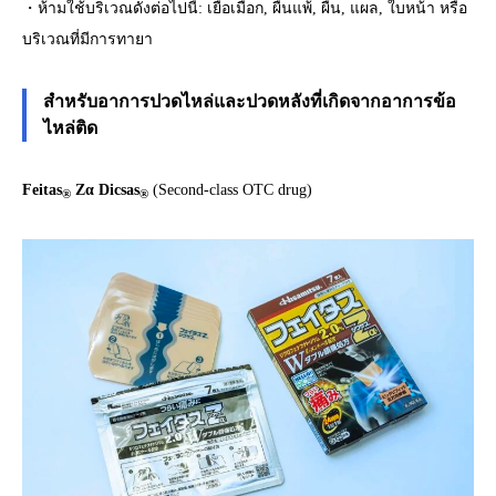
・ห้ามใช้บริเวณดังต่อไปนี้: เยื่อเมือก, ผื่นแพ้, ผื่น, แผล, ใบหน้า หรือ
บริเวณที่มีการทายา
สำหรับอาการปวดไหล่และปวดหลังที่เกิดจากอาการข้อ
ไหล่ติด
Feitas
Zα Dicsas
(Second-class OTC drug)
®
®