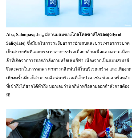
Air
Salonpas
Jet
มีส่วนผสมของ
ไกลโคลซาลิไซเลต(Glycol
®
®
α
Salicylate)
ซึ่งมีผลในการระงับอาการอักเสบและบรรเทาอาการปวด
เย็นสบายทันทีและบรรเทาอาการปวดเมื่อยกล้ามเนื้อและความเมื่อย
ล้าที่เกิดจากการออกกำลังกายหรือเล่นกีฬา เนื่องจากเป็นแบบสเปรย์
จึงสะดวกในการพกพา สามารถฉีดพ่นได้ในบริเวณกว้าง และเพียงกด
เพียงครั้งเดียวก็สามารถฉีดพ่นบริเวณที่เจ็บปวด เช่น ข้อต่อ หรือหลัง
ที่เข้าถึงได้ยากได้ทั่วถึง บอกเลยว่านักกีฬาหรือสายออกกำลังกายต้อง
มี!