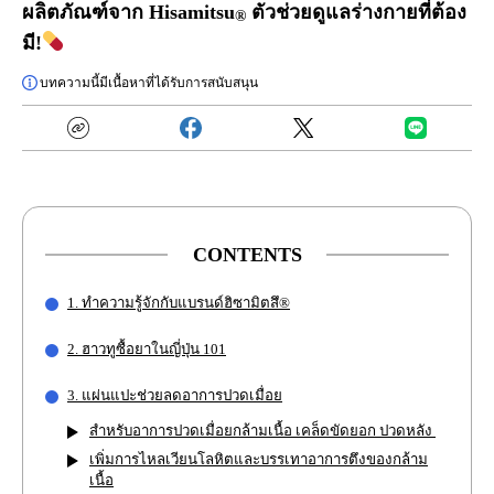
ผลิตภัณฑ์จาก Hisamitsu
ตัวช่วยดูแลร่างกายที่ต้อง
®
มี!
บทความนี้มีเนื้อหาที่ได้รับการสนับสนุน
CONTENTS
1. ทำความรู้จักกับแบรนด์ฮิซามิตสึ®
2. ฮาวทูซื้อยาในญี่ปุ่น 101
3. แผ่นแปะช่วยลดอาการปวดเมื่อย
สำหรับอาการปวดเมื่อยกล้ามเนื้อ เคล็ดขัดยอก ปวดหลัง
เพิ่มการไหลเวียนโลหิตและบรรเทาอาการตึงของกล้าม
เนื้อ