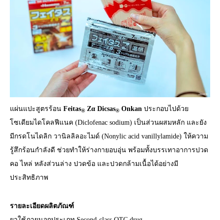
แผ่นแปะสูตรร้อน
Feitas
Zα Dicsas
Onkan
ประกอบไปด้วย
®
®
โซเดียมไดโคลฟีแนค (Diclofenac sodium) เป็นส่วนผสมหลัก และยัง
มีกรดโนไดลิก วานิลลิลอะไมด์ (Nonylic acid vanillylamide) ให้ความ
รู้สึกร้อนกำลังดี ช่วยทำให้ร่างกายอบอุ่น พร้อมทั้งบรรเทาอาการปวด
คอ ไหล่ หลังส่วนล่าง ปวดข้อ และปวดกล้ามเนื้อได้อย่างมี
ประสิทธิภาพ
รายละเอียดผลิตภัณฑ์
ยาใช้ภายนอกประเภท Second-class OTC drug