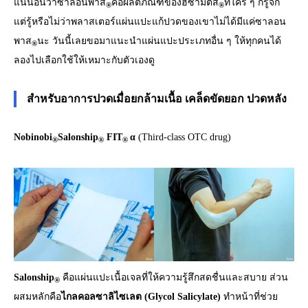
แน่นอนว่าซาลอนพาส
คือผลิตภัณฑ์ของฮิซามิตสึ
ที่ใคร ๆ ก็รู้จัก
®
®
แต่รู้หรือไม่ว่าพลาสเตอร์แผ่นแปะแก้ปวดของเขาไม่ได้มีแค่ซาลอน
พาส
นะ วันนี้เลยขอมาแนะนำแผ่นแปะประเภทอื่น ๆ ให้ทุกคนได้
®
ลองไปเลือกใช้ให้เหมาะกับตัวเองดู
สำหรับอาการปวดเมื่อยกล้ามเนื้อ เคล็ดขัดยอก ปวดหลัง
Nobinobi
Salonship
FIT
α
(Third-class OTC drug)
®
®
®
Salonship
คือแผ่นแปะเนื้อเจลที่ให้ความรู้สึกสดชื่นและสบาย ส่วน
®
ผสมหลักคือ
ไกลคอลซาลิไซเลต (Glycol Salicylate)
ทำหน้าที่ช่วย