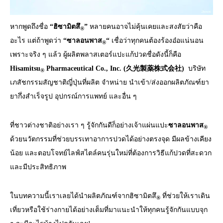
หากพูดถึงชื่อ
“ฮิซามิตสึ
”
หลายคนอาจไม่คุ้นเคยและสงสัยว่าคือ
®
อะไร แต่ถ้าพูดว่า
“ซาลอนพาส
“
เชื่อว่าทุกคนต้องร้องอ๋อแน่นอน
®
เพราะจริง ๆ แล้ว ผู้ผลิตพลาสเตอร์แปะแก้ปวดชื่อดังนี้ก็คือ
Hisamitsu
Pharmaceutical Co., Inc. (久光製薬株式会社)
บริษัท
®
เภสัชกรรมสัญชาติญี่ปุ่นที่ผลิต จำหน่าย นำเข้า/ส่งออกผลิตภัณฑ์ยา
ยากึ่งสำเร็จรูป อุปกรณ์การแพทย์ และอื่น ๆ
ที่ชาวต่างชาติอย่างเรา ๆ รู้จักกันดีก็อย่างเจ้าแผ่นแปะ
ซาลอนพาส
®
ด้วยนวัตกรรมที่ช่วยบรรเทาอาการปวดได้อย่างตรงจุด มีผลข้างเคียง
น้อย และตอบโจทย์ไลฟ์สไตล์คนรุ่นใหม่ที่ต้องการวิธีแก้ปวดที่สะดวก
และมีประสิทธิภาพ
ในบทความนี้เราเลยได้นำผลิตภัณฑ์จากฮิซามิตสึ
ที่ช่วยให้เราเดิน
®
เที่ยวหรือใช้ร่างกายได้อย่างเต็มที่มาแนะนำให้ทุกคนรู้จักกันแบบจุก