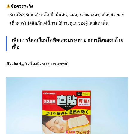
ข้อควรระวัง
・ห้ามใช้บริเวณดังต่อไปนี้: ผื่นคัน, แผล, รอบดวงตา, ​​เยื่อบุผิว ฯลฯ
・เด็กควรใช้ผลิตภัณฑ์นี้ภายใต้การดูแลของผู้ใหญ่เท่านั้น
เพิ่มการไหลเวียนโลหิตและบรรเทาอาการตึงของกล้าม
เนื้อ
Jikabari
(เครื่องมือทางการแพทย์)
®