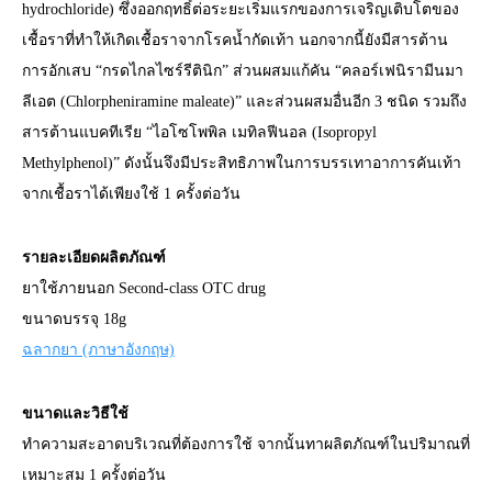
hydrochloride) ซึ่งออกฤทธิ์ต่อระยะเริ่มแรกของการเจริญเติบโตของ
เชื้อราที่ทำให้เกิดเชื้อราจากโรคน้ำกัดเท้า นอกจากนี้ยังมีสารต้าน
การอักเสบ “กรดไกลไซร์รีตินิก” ส่วนผสมแก้คัน “คลอร์เฟนิรามีนมา
ลีเอต (Chlorpheniramine maleate)” และส่วนผสมอื่นอีก 3 ชนิด รวมถึง
สารต้านแบคทีเรีย “ไอโซโพพิล เมทิลฟีนอล (Isopropyl
Methylphenol)” ดังนั้นจึงมีประสิทธิภาพในการบรรเทาอาการคันเท้า
จากเชื้อราได้เพียงใช้ 1 ครั้งต่อวัน
รายละเอียดผลิตภัณฑ์
ยาใช้ภายนอก Second-class OTC drug
ขนาดบรรจุ 18g
ฉลากยา (ภาษาอังกฤษ)
ขนาดและวิธีใช้
ทำความสะอาดบริเวณที่ต้องการใช้ จากนั้นทาผลิตภัณฑ์ในปริมาณที่
เหมาะสม 1 ครั้งต่อวัน