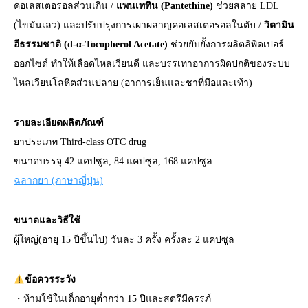
คอเลสเตอรอลส่วนเกิน /
แพนเททิน (Pantethine)
ช่วยสลาย LDL
(ไขมันเลว) และปรับปรุงการเผาผลาญคอเลสเตอรอลในตับ /
วิตามิน
อีธรรมชาติ (d-α-Tocopherol Acetate)
ช่วยยับยั้งการผลิตลิพิดเปอร์
ออกไซด์ ทำให้เลือดไหลเวียนดี และบรรเทาอาการผิดปกติของระบบ
ไหลเวียนโลหิตส่วนปลาย (อาการเย็นและชาที่มือและเท้า)
รายละเอียดผลิตภัณฑ์
ยาประเภท Third-class OTC drug
ขนาดบรรจุ 42 แคปซูล, 84 แคปซูล, 168 แคปซูล
ฉลากยา (ภาษาญี่ปุ่น)
ขนาดและวิธีใช้
ผู้ใหญ่(อายุ 15 ปีขึ้นไป) วันละ 3 ครั้ง ครั้งละ 2 แคปซูล
ข้อควรระวัง
・ห้ามใช้ในเด็กอายุต่ำกว่า 15 ปีและสตรีมีครรภ์