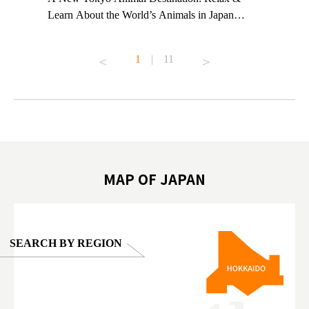
ng their
Learn About the World’s Animals in Japan
Other Jap
t to
#pr #japankuru #anitouch #anitouchtokyodome
From Kow
o see it for
#capybara #capybaracafe #animalcafe #tokyotrip
#pr #japa
1
|
11
#japantrip #카피바라 #애니터치 #아이와가볼
#kowa #sy
ink in bio)
만한곳 #도쿄여행 #가족여행 #東京旅遊 #東
#preworko
ex #kyoto
京親子景點 #日本動物互動體驗 #水豚泡澡 #
#japan
東京巨蛋城 #เที่ยวญี่ปุ่น2025 #ที่เที่ยว
#오타니쇼
on view of
ครอบครัว #สวนสัตว์ในร่ม #TokyoDomeCity
本旅遊 #運
oto ®
#anitouchtokyodome
ญี่ปุ่น #เ
#ผลิตภัณฑ์
MAP OF JAPAN
SEARCH BY REGION