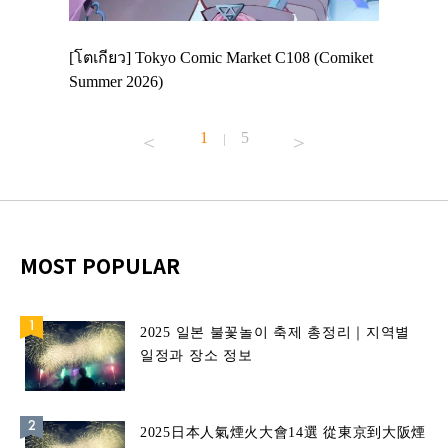
 Enjoy
[โตเกียว] Tokyo Comic Market C108 (Comiket
อีเวนต์น่
ฟสาย
Summer 2026)
ศาลเจ้าค
้านอาหาร
1
5
|
MOST POPULAR
2025 일본 불꽃놀이 축제 총정리｜지역별
일정과 장소 정보
2025日本人氣煙火大會14選 從東京到大阪煙