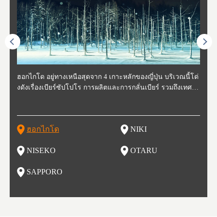
ี่สุด
ฮอกไกโด อยู่ทางเหนือสุดจาก 4 เกาะหลักของญี่ปุ่น บริเวณนี้โด่
นิกิ อยู่ทางตะวันตกเฉียงใต้ของฮอกไกโด ห่างจากโอตารุประมา
นิเซโกะ ห่างจากสนามบิน New Chitose ประมาณ 2 ชั่วโมง ตั้งอ
โอตารุ คือเมืองที่อยู่ทางตะวันตกของฮอกไกโด ใช้เวลาเดินทาง
ซับโปโร ตั้งอยู่ทางตะวันตกเฉียงใต้ของฮอกไกโด เป็นศูนย์กลา
โทโฮค
จังหว
จังหว
จังหว
หตุกา
งดังเรื่องเบียร์ซัปโปโร การผลิตและการกลั่นเบียร์ รวมถึงเทศกา
ณ 30 นาที นิกิเป็นเมืองเล็กๆที่อุดมสมบูรณ์ไปด้วยธรรมชาติ น้ำ
ยู่ทางตะวันตกของฮอกไกโด เป็นหนึ่งในสถานที่ที่มีรีสอร์ทในฤดู
จากสถานีซัปโปโรประมาณ 30 นาที ในช่วงศตวรรษที่ 19-20 กิจ
งของการเมืองและเศรษฐกิจของฮอกไกโด มีสนามบินชินจิโตะเ
ปลูกพ
กเป็น
ผู้คน
คโทโฮ
ที่วัฒ
ลหิมะ และอุทยานแห่งชาติที่สวยงาม และยังเหมาะกับเหล่านักชิ
สะอาด อากาศบริสุทธิ์ ทำให้สวนผลไม้ของที่นี่มีชื่อเสียง ไม่ว่าจ
หนาวที่ดีที่สุด และยังเป็นจุดที่ชาวต่างชาติมักแวะมาเยี่ยมเยียน
การการค้าขายและการประมงรุ่งเรืองมาก โดยอาคารที่สร้างใน
สะ (New Chitose Airport) ที่รองรับเที่ยวบินจากเมืองใหญ่อย่างโ
ดงาม 
องจัง
ะที่ 
ปุ่น 
กิวหล
มทั้งหลาย ไม่ว่าจะเป็น มันฝรั่งที่ปลูกในฮอกไกโด แคนตาลูป ผลิ
ะเป็น เชอร์รี่ มะเขือเทศ และองุ่น มีโรงกลั่นไวน์ และกลายเป็น
เพราะหิมะของที่นี่มีคุณภาพสูง นุ่มละเอียดดุจผงแป้ง ที่ไม่ว่านัก
สมัยนั้นก็กลายเป็นสถานที่ท่องเที่ยว ย่านคลองโอตารุ ในปัจจุบัน
ตเกียว โอซาก้า และเที่ยวบินจากต่างประเทศ ในเดือนกุมภาพัน
มัยเอ
ของหิ
ยนจาก
 นอกจ
ตภัณฑ์จากนม ซุปแกงกะหรี่ และมิโซะราเมน
สถาที่ที่มีชื่อเสียงในเรื่องของอาหารและไวน์ในเวลาไม่นาน
สกี นักสโนว์บอร์ด รุ่นเล็กรุ่นใหญ่ ต้องกลับมาซ้ำ นอกจากนี้ยังมี
เนื่องจากในอดีตที่นีเป็นศูนย์กลางของการประมง ทำให้มีร้านซู
ธ์ของทุกปี จะมีการจัดเทศกาลหิมะขึ้นที่สวนโอโดริ (Odori Park)
ort (พ
นี้ยัง
และเท
ฮอกไกโด
NIKI
โ
อาหารอร่อย และออนเซ็นวิวสวยอีกด้วย
ชิกว่า 100 ร้าน ให้เราได้เลือกชิมซูชิสดใหม่ ที่มีคนต่อแถวยาวบ
หนึ่งในงานเทศกาลที่ใหญ่ที่สุดของฮอกไกโด และยังขึ้นชื่อเรื่อง
ยรูป 
ริเวณถนนซูชิ (Sushi Street)
อาหารอร่อย ทั้งราเมน เนื้อแกะย่าง ซุปแกงกะหรี่ และอาหารทะ
นบนถ
NISEKO
OTARU
ฟุ
เล
นี้ยัง
น
SAPPORO
อ