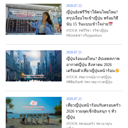
2026.07.22
ญี่ปุ่นยังฟรีวีซ่าให้คนไทยไหม?
สรุปเงื่อนไขเข้าญี่ปุ่น พร้อมวิธี
นับ 15 วันแบบเข้าใจง่าย
TOUR
ฟรีวีซ่า
วีซ่าญี่ปุ่น
อัปเดตข่าวกับjapankuru
2026.07.21
ญี่ปุ่นร้อนแค่ไหน? อัปเดตสภาพ
อากาศญี่ปุ่น สิงหาคม 2026
เตรียมตัวเที่ยวญี่ปุ่นหน้าร้อน
TOUR
พยากรณ์อากาศญี่ปุ่น
พิพิธภัณฑ์
สภาพอากาศญี่ปุ่น
2026.07.21
เที่ยวญี่ปุ่นหน้าร้อนกับครอบครัว
2026 รวมจุดเช็กอินสนุก ๆ ทั่ว
ญี่ปุ่น
TOUR
ครอบครัว
คามาคุระ