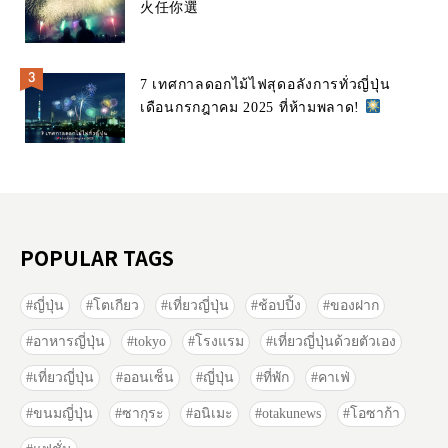
火任你選
7 เทศกาลดอกไม้ไฟสุดอลังการทั่วญี่ปุ่น
เดือนกรกฎาคม 2025 ที่ห้ามพลาด!
POPULAR TAGS
ญี่ปุ่น
โตเกียว
เที่ยวญี่ปุ่น
ช้อปปิ้ง
ของฝาก
อาหารญี่ปุ่น
tokyo
โรงแรม
เที่ยวญี่ปุ่นด้วยตัวเอง
เที่ยวญี่ปุ่น
ออนเซ็น
ญี่ปุ่น
ที่พัก
คาเฟ่
ขนมญี่ปุ่น
ซากุระ
อนิเมะ
otakunews
โอซาก้า