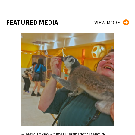
FEATURED MEDIA
VIEW MORE
t TeamLab
A New Tokyo Animal Destination: Relax &
Shohei Oh