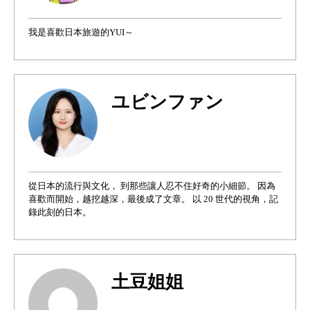
我是喜歡日本旅遊的YUI～
ユビンファン
從日本的流行與文化， 到那些讓人忍不住好奇的小細節。 因為
喜歡而開始，越挖越深，最後成了文章。 以 20 世代的視角，記
錄此刻的日本。
土豆姐姐