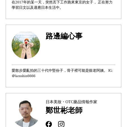
在2017年的某一天，突然丟下工作跑來東京的女子， 正在努力
學習日文以及適應日本生活中。
路邊編心事
愛散步愛亂拍的三十代中堅份子，骨子裡可能是個老阿姨。 IG:
＠kenshin6666
日本美妝・OTC藥品情報作家
鄭世彬老師