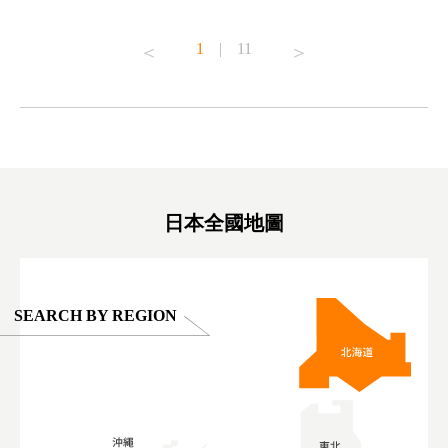
t to
#pr #japankuru #anitouch #anitouchtokyodome
From Kow
o see it for
#capybara #capybaracafe #animalcafe #tokyotrip
#pr #japa
1
|
11
#japantrip #카피바라 #애니터치 #아이와가볼
#kowa #sy
ink in bio)
만한곳 #도쿄여행 #가족여행 #東京旅遊 #東
#preworko
ex #kyoto
京親子景點 #日本動物互動體驗 #水豚泡澡 #
#japan
東京巨蛋城 #เที่ยวญี่ปุ่น2025 #ที่เที่ยว
#오타니쇼
on view of
ครอบครัว #สวนสัตว์ในร่ม #TokyoDomeCity
本旅遊 #運
oto ®
#anitouchtokyodome
ญี่ปุ่น #เ
#ผลิตภัณฑ์
日本全國地圖
SEARCH BY REGION