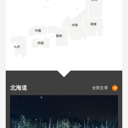
北海道
二世古
仁木
小樽
札幌
東
山
福
秋
全部文章
全部文章
全部文章
全部文章
全部文章