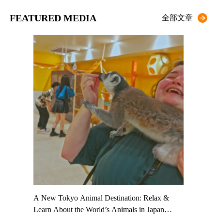
FEATURED MEDIA
全部文章
t TeamLab
A New Tokyo Animal Destination: Relax &
Shohei Oh
ng their
Learn About the World’s Animals in Japan
Other Jap