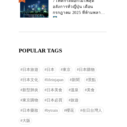
7 เทศกาลดอกไม้ไฟสุด
อลังการทั่วญี่ปุ่น เดือน
กรกฎาคม 2025 ที่ห้ามพลาด!
POPULAR TAGS
日本旅遊
日本
東京
日本購物
日本文化
lifeinjapan
新聞
景點
新型肺炎
日本美食
溫泉
美食
東京購物
日本必買
旅遊
日本藥妝
bytrain
櫻花
在日台灣人
大阪