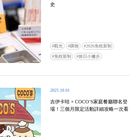
史
觀光
購物
2026免稅新制
免稅新制
旅日小撇步
2025.10.01
吉伊卡哇 × COCO’S家庭餐廳聯名登
場！三個月限定活動詳細攻略一次看