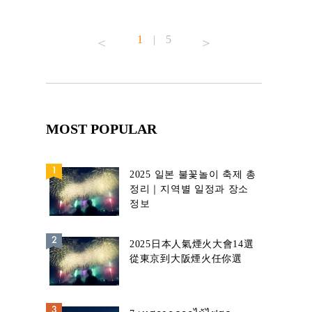
1
|
5
MOST POPULAR
2025 일본 불꽃놀이 축제 총
정리｜지역별 일정과 장소
정보
2025日本人氣煙火大會14選
從東京到大阪煙火任你選