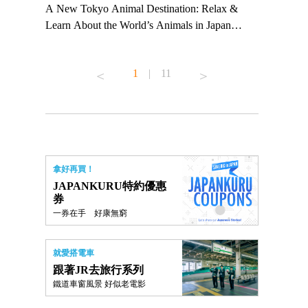
 TeamLab
A New Tokyo Animal Destination: Relax &
Shohei Oht
ng their
Learn About the World’s Animals in Japan
Other Japa
t to
#pr #japankuru #anitouch #anitouchtokyodome
From Kow
 see it for
#capybara #capybaracafe #animalcafe #tokyotrip
#pr #japan
1
|
11
#japantrip #카피바라 #애니터치 #아이와가볼
#kowa #sy
ink in bio)
만한곳 #도쿄여행 #가족여행 #東京旅遊 #東
#preworkou
ex #kyoto
京親子景點 #日本動物互動體驗 #水豚泡澡 #
#japan
東京巨蛋城 #เที่ยวญี่ปุ่น2025 #ที่เที่ยว
#오타니쇼
n view of
ครอบครัว #สวนสัตว์ในร่ม #TokyoDomeCity
本旅遊 #運
to ®
#anitouchtokyodome
ญี่ปุ่น #เ
拿好再買！
#ผลิตภัณฑ์
JAPANKURU特約優惠
券
一券在手 好康無窮
就愛搭電車
跟著JR去旅行系列
鐵道車窗風景 好似老電影