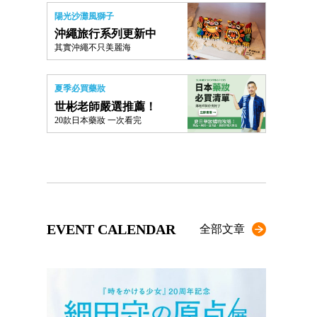
陽光沙灘風獅子
沖繩旅行系列更新中
其實沖繩不只美麗海
夏季必買藥妝
世彬老師嚴選推薦！
20款日本藥妝 一次看完
EVENT CALENDAR
全部文章