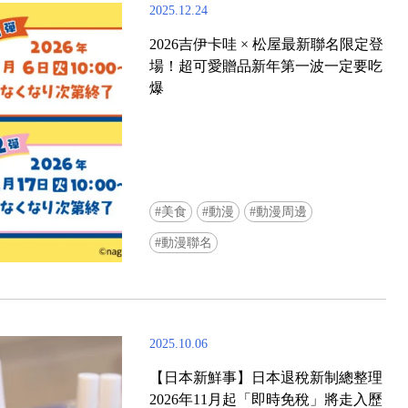
2025.12.24
Ready to see TeamLab in Kyoto!? At
Biovortex Kyoto, the collective is taki
2026吉伊卡哇 × 松屋最新聯名限定登
acclaimed immersive art and bringing i
場！超可愛贈品新年第一波一定要吃
Japan's ancient capital. We can't wait to
爆
ourselves this autumn!
>> Find out more at Japankuru.com! (l
#japankuru #teamlab #teamlabbiovort
#kyototrip #japantravel #artnews
Photos courtesy of teamLab, Exhibitio
teamLab Biovortex Kyoto, 2025, Kyo
美食
動漫
動漫周邊
teamLab, courtesy Pace Gallery
動漫聯名
2025.10.06
【日本新鮮事】日本退稅新制總整理
2026年11月起「即時免稅」將走入歷