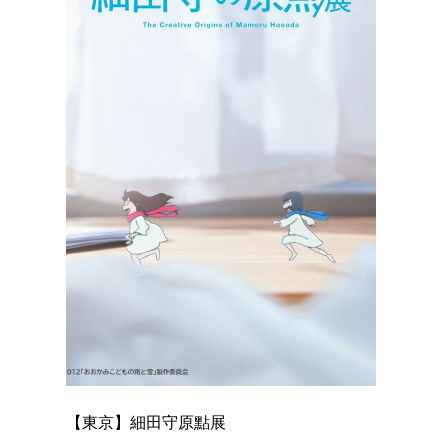
【東京】細田守原點展
【東京】「
已！