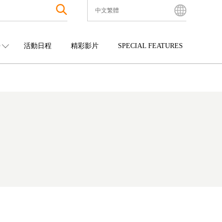
中文繁體
English
Bahasa Indonesia
O
活動日程
精彩影片
SPECIAL FEATURES
Français
한국어
中國
娛樂
九州
中文简体
四國
觀光
沖繩
中文繁體
ไทย
Tiếng Việt
日本語