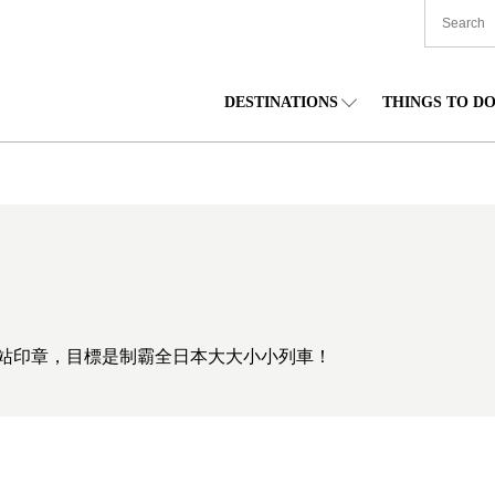
DESTINATIONS
THINGS TO D
TIONWIDE
美食
東北
住宿
中部
海道
購物
關東
文化
關西
站印章，目標是制霸全日本大大小小列車！