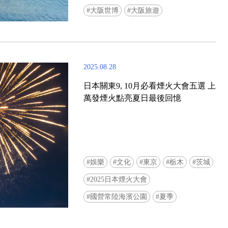
大阪世博
大阪旅遊
2025.08.28
日本關東9, 10月必看煙火大會五選 上
萬發煙火點亮夏日最後回憶
娛樂
文化
東京
栃木
茨城
2025日本煙火大會
國營常陸海濱公園
夏季