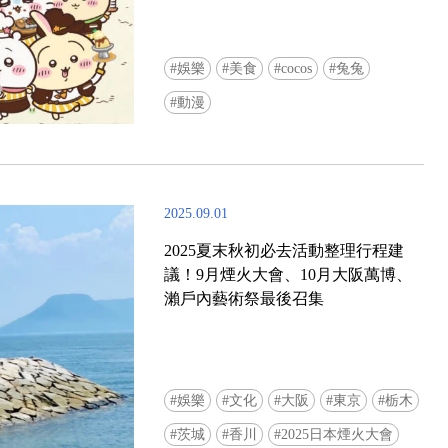
娛樂
美食
cocos
兔兔
動漫
2025.09.01
2025夏末秋初必去活動整理行程建
議！9月煙火大會、10月大阪萬博、
瀨戶內藝術祭最後召集
娛樂
文化
大阪
東京
栃木
【千葉】2026笠森觀音寺御開帳
茨城
香川
2025日本煙火大會