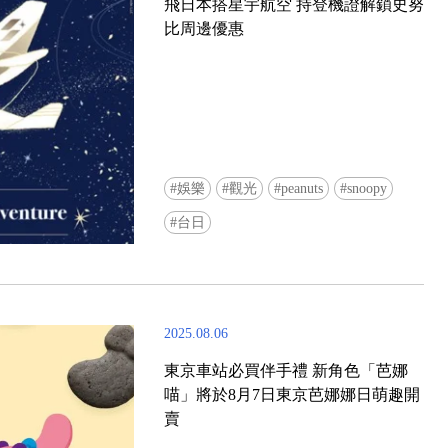
飛日本搭星宇航空 持登機證解鎖史努
比周邊優惠
娛樂
觀光
peanuts
snoopy
台日
2025.08.06
東京車站必買伴手禮 新角色「芭娜
喵」將於8月7日東京芭娜娜日萌趣開
賣