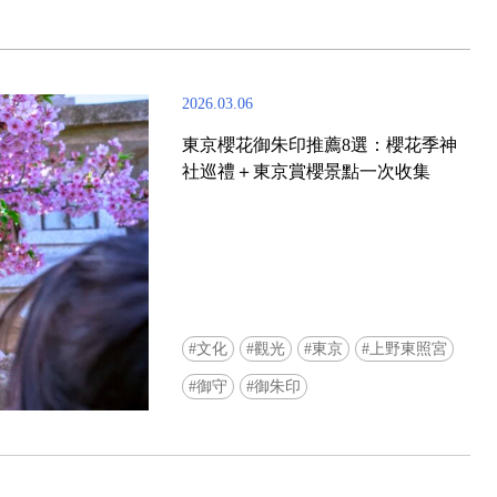
2026.03.06
東京櫻花御朱印推薦8選：櫻花季神
社巡禮＋東京賞櫻景點一次收集
文化
觀光
東京
上野東照宮
御守
御朱印