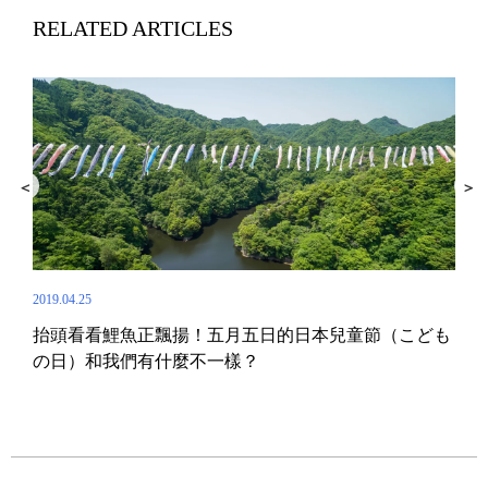
RELATED ARTICLES
2019.04.25
抬頭看看鯉魚正飄揚！五月五日的日本兒童節（こども
2019.
の日）和我們有什麼不一樣？
JA