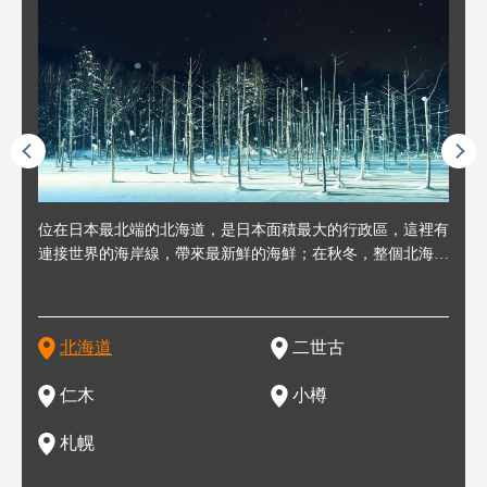
連人情
位在日本最北端的北海道，是日本面積最大的行政區，這裡有
位於北海道西邊，從札幌或新千歲機場出發約2小時車程，是
位於北海道西南部，距離小樽約30分鐘車程，是個坐擁好山好
位於北海道西部，距離札幌站約30分鐘車程。在19～20世紀前
位於北海道西南部的政經都市和交通樞紐，附近有新千歲機場
東北
位於
位於
座落
輪，方
連接世界的海岸線，帶來最新鮮的海鮮；在秋冬，整個北海道
日本代表性的國際級滑雪聖地，在海外也非常有名。其中最為
水好空氣等自然環境，因而種了很多水果的小鎮。櫻桃、葡萄
半，作為貿易港和鯡魚漁港而繁榮起來。當年的舊建築與倉庫
，連結東京、大阪等日本國內大城市及海外各大城市。每年2
峽相
冬天
大區
形民
為台灣
只剩一種顏色，無際的白雪與溫泉；到春夏，則是由五顏六色
人津津樂道的，是擁有世界頂級的「粉雪」雪質，無論是滑雪
、小番茄等，都是當地水果栽培的主角。而最近由於新開設了
，如今在小樽運河沿岸可見，並成為了北海道的代表觀光景點
月，在大通公園舉辦的「札幌雪祭」是聞名海外的北海道重要
聞名
有很
，且
大祭
在這裡
的薰衣草和花卉交織而成的花海。地大物博的北海道．物產豐
新手還是高手都為之著迷，回流客源絡繹不絕。不僅如此，畢
葡萄酒酒莊，作為能品酒嚐美食之所，也越來越有人氣。和隔
。正因曾作為漁港繁榮，小樽的海鮮壽司可是出了名的。市內
活動。由於以拉麵、成吉思汗烤肉、湯咖哩為代表美食，還有
岩手
亦人
則是
燈祭
上最大
饒，擁有香濃醇厚的牛乳和奶製品，以及自然壯麗的景致，北
竟是在北海道，當然少不了吃美食和泡溫泉這樣的旅遊體驗，
壁的余市一樣，望能發展為「酒莊觀光」小鎮，在這裏能走訪
擁有上百家壽司店，還有一條壽司店聚集的壽司街呢。
新鮮的海鮮丼、壽司等北海道物產及料理，都可以在這裡嚐到
名城
」之
東北
中之
北海道
二世古
海道的魅力，需要你用一年四季來體會。
這也是新雪谷（二世谷）受歡迎的原因之一。
葡萄園、觀摩葡萄酒釀造、遇見釀酒師，並感受當地的自然風
，因此也被稱為「食之寶庫」。
祭、
釜等
門地
名度
情與人文。
結天
一的
還有
點也
仁木
小樽
現。
札幌