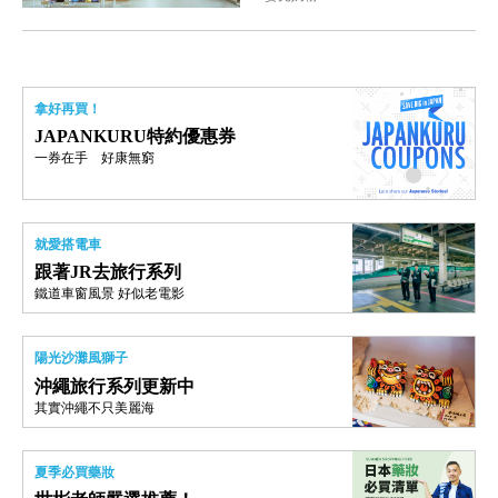
拿好再買！
JAPANKURU特約優惠券
一券在手 好康無窮
就愛搭電車
跟著JR去旅行系列
鐵道車窗風景 好似老電影
陽光沙灘風獅子
沖繩旅行系列更新中
其實沖繩不只美麗海
夏季必買藥妝