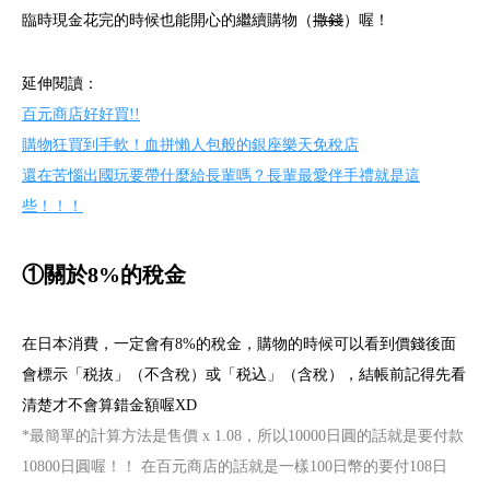
臨時現金花完的時候也能開心的繼續購物（
撒錢
）喔！
延伸閱讀：
百元商店好好買!!
購物狂買到手軟！血拼懶人包般的銀座樂天免稅店
還在苦惱出國玩要帶什麼給長輩嗎？長輩最愛伴手禮就是這
些！！！
①關於8%的稅金
在日本消費，一定會有8%的稅金，購物的時候可以看到價錢後面
會標示「税抜」（不含稅）或「税込」（含稅），結帳前記得先看
清楚才不會算錯金額喔XD
*最簡單的計算方法是售價 x 1.08，所以10000日圓的話就是要付款
10800日圓喔！！ 在百元商店的話就是一樣100日幣的要付108日