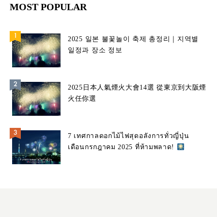
MOST POPULAR
2025 일본 불꽃놀이 축제 총정리｜지역별
일정과 장소 정보
2025日本人氣煙火大會14選 從東京到大阪煙
火任你選
7 เทศกาลดอกไม้ไฟสุดอลังการทั่วญี่ปุ่น
เดือนกรกฎาคม 2025 ที่ห้ามพลาด!