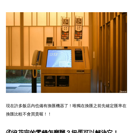
現在許多飯店內也備有換匯機器了！唯獨在換匯之前先確定匯率在
換匯比較不會買貴喔！！
④沒花完的零錢怎麼辦？扭蛋可以解決它！