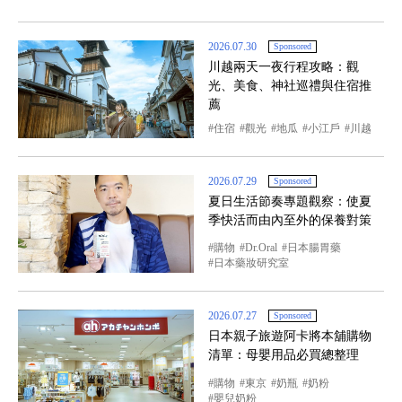
2026.07.30
Sponsored
川越兩天一夜行程攻略：觀
光、美食、神社巡禮與住宿推
薦
住宿
觀光
地瓜
小江戶
川越
2026.07.29
Sponsored
夏日生活節奏專題觀察：使夏
季快活而由內至外的保養對策
購物
Dr.Oral
日本腸胃藥
日本藥妝研究室
2026.07.27
Sponsored
日本親子旅遊阿卡將本舖購物
清單：母嬰用品必買總整理
購物
東京
奶瓶
奶粉
嬰兒奶粉