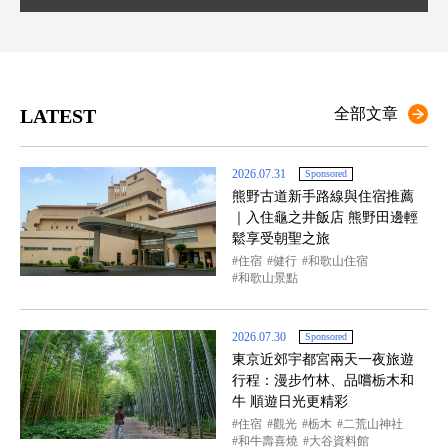
LATEST
全部文章
2026.07.31
Sponsored
熊野古道新手路線與住宿推薦
｜入住龜之井飯店 熊野田邊輕
鬆享受朝聖之旅
住宿
健行
和歌山住宿
和歌山景點
2026.07.30
Sponsored
東京近郊宇都宮兩天一夜旅遊
行程：漫步竹林、品嚐栃木和
牛 順遊日光更精彩
住宿
觀光
栃木
二荒山神社
和牛壽喜燒
大谷資料館