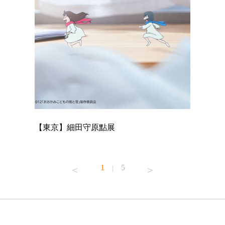
【東京】細田守原點展
【東京】
已！
1
5
|