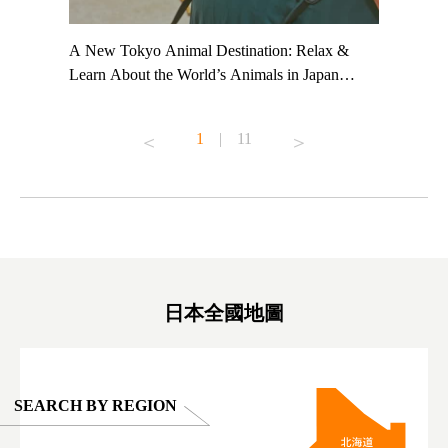
t TeamLab
A New Tokyo Animal Destination: Relax &
Shohei Oh
ng their
Learn About the World’s Animals in Japan
Other Jap
t to
#pr #japankuru #anitouch #anitouchtokyodome
From Kow
o see it for
#capybara #capybaracafe #animalcafe #tokyotrip
#pr #japa
1
|
11
#japantrip #카피바라 #애니터치 #아이와가볼
#kowa #sy
ink in bio)
만한곳 #도쿄여행 #가족여행 #東京旅遊 #東
#preworko
ex #kyoto
京親子景點 #日本動物互動體驗 #水豚泡澡 #
#japan
東京巨蛋城 #เที่ยวญี่ปุ่น2025 #ที่เที่ยว
#오타니쇼
on view of
ครอบครัว #สวนสัตว์ในร่ม #TokyoDomeCity
本旅遊 #運
oto ®
#anitouchtokyodome
ญี่ปุ่น #เ
#ผลิตภัณฑ์
日本全國地圖
SEARCH BY REGION