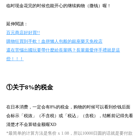
临时现金花完的时候也能开心的继续购物（撒钱）喔！
延伸閱讀：
百元商店好好買!!
購物狂買到手軟！血拼懶人包般的銀座樂天免稅店
還在苦惱出國玩要帶什麼給長輩嗎？長輩最愛伴手禮就是這
些！！！
①关于8%的税金
在日本消费，一定会有8%的税金，购物的时候可以看到价钱后面
会标示「税抜」（不含税）或「税込」（含税），结帐前记得先看
清楚才不会算错金额喔XD
*最简单的计算方法是售价 x 1.08，所以10000日圆的话就是要付款