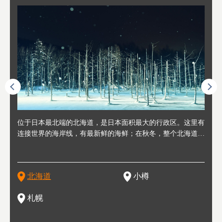
人情味
位于日本最北端的北海道，是日本面积最大的行政区。这里有
位于北海道西部，距离札幌站约30分钟车程。在19～20世纪前
位于北海道西南部的政经都市和交通枢纽，附近有新千岁机场
位于
位于
座落
轮，方
连接世界的海岸线，有最新鲜的海鲜；在秋冬，整个北海道只
半，作为贸易港和鲱鱼渔港而繁荣起来。当年的旧建筑与仓库
，连结东京、大阪等日本国内大城市及海外各大城市。每年2
冬天
大区
形民
绳成为
剩一种颜色，无边无际的白雪和温泉；到春夏，则变身为五颜
，如今在小樽运河沿岸可见，并成为了北海道的代表观光景点
月，在大通公园举办的「札幌雪祭」是闻名海外的北海道重要
有很
，且
大祭
夷，在
六色的薰衣草和花卉交织而成的花海。地大物博的北海道．物
。正因曾作为渔港繁荣，小樽的海鲜寿司可是出了名的。市内
活动。由于以拉面、成吉思汗烤肉、汤咖喱为代表美食，还有
亦人
则是
灯祭
然还有
产丰富，拥有香浓醇厚的牛奶和奶制品，以及壮丽辽阔的大自
拥有上百家寿司店，还有一条寿司店聚集的寿司街呢。
新鲜的海鲜丼、寿司等北海道物产及料理，都可以在这里尝到
」之
东北
中之
北海道
小樽
然景观。北海道的魅力，需要你用一年四季来体会。
，因此也被称为「食之宝库」。
釜等
门地
名度
一的
还有
点也
札幌