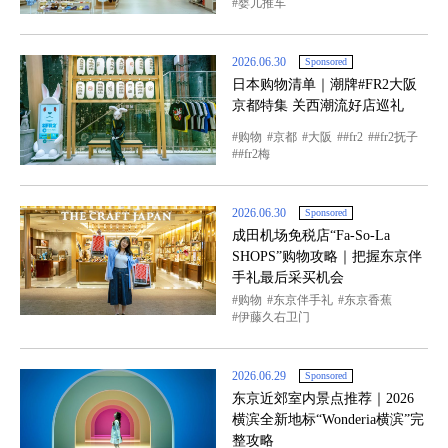
婴儿推车
2026.06.30
Sponsored
日本购物清单｜潮牌#FR2大阪
京都特集 关西潮流好店巡礼
购物
京都
大阪
#fr2
#fr2抚子
#fr2梅
2026.06.30
Sponsored
成田机场免税店“Fa-So-La
SHOPS”购物攻略｜把握东京伴
手礼最后采买机会
购物
东京伴手礼
东京香蕉
伊藤久右卫门
2026.06.29
Sponsored
东京近郊室内景点推荐｜2026
横滨全新地标“Wonderia横滨”完
整攻略