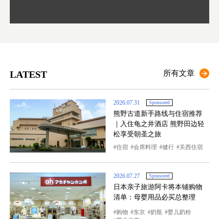
LATEST
所有文章
2026.07.31
Sponsored
熊野古道新手路线与住宿推荐
｜入住龟之井酒店 熊野田边轻
松享受朝圣之旅
住宿
会席料理
健行
关西住宿
2026.07.27
Sponsored
日本亲子旅游阿卡将本铺购物
清单：母婴用品必买总整理
购物
东京
奶瓶
婴儿奶粉