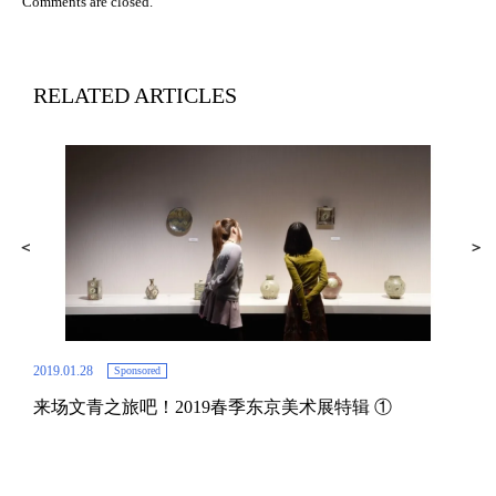
Comments are closed.
RELATED ARTICLES
2019.01.28
Sponsored
来场文青之旅吧！2019春季东京美术展特辑 ①
2019.
和
把