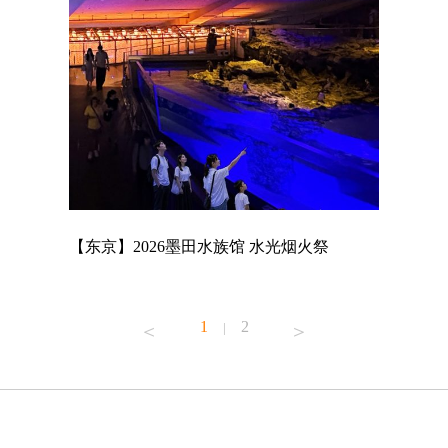
店
【东京】2026墨田水族馆 水光烟火祭
【东京】A
MAGNET
1
2
|