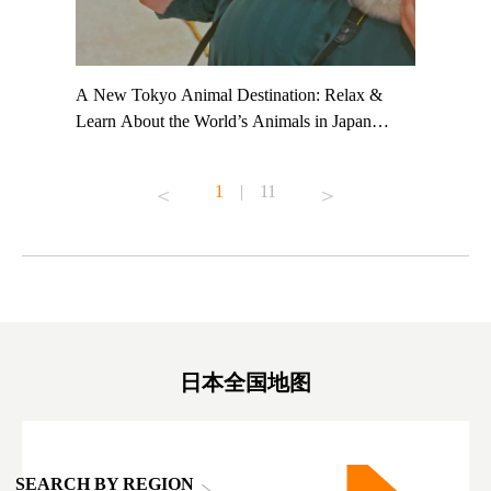
t TeamLab
A New Tokyo Animal Destination: Relax &
Shohei Oh
ng their
Learn About the World’s Animals in Japan
Other Jap
t to
#pr #japankuru #anitouch #anitouchtokyodome
From Kow
o see it for
#capybara #capybaracafe #animalcafe #tokyotrip
#pr #japa
1
|
11
#japantrip #카피바라 #애니터치 #아이와가볼
#kowa #sy
ink in bio)
만한곳 #도쿄여행 #가족여행 #東京旅遊 #東
#preworko
ex #kyoto
京親子景點 #日本動物互動體驗 #水豚泡澡 #
#japan
東京巨蛋城 #เที่ยวญี่ปุ่น2025 #ที่เที่ยว
#오타니쇼
on view of
ครอบครัว #สวนสัตว์ในร่ม #TokyoDomeCity
本旅遊 #運
oto ®
#anitouchtokyodome
ญี่ปุ่น #เ
#ผลิตภัณฑ์
日本全国地图
SEARCH BY REGION