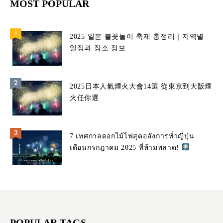
MOST POPULAR
2025 일본 불꽃놀이 축제 총정리｜지역별
일정과 장소 정보
2025日本人氣煙火大會14選 從東京到大阪煙
火任你選
7 เทศกาลดอกไม้ไฟสุดอลังการทั่วญี่ปุ่น
เดือนกรกฎาคม 2025 ที่ห้ามพลาด!
POPULAR TAGS