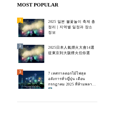
MOST POPULAR
2025 일본 불꽃놀이 축제 총
정리｜지역별 일정과 장소
정보
2025日本人氣煙火大會14選
從東京到大阪煙火任你選
7 เทศกาลดอกไม้ไฟสุด
อลังการทั่วญี่ปุ่น เดือน
กรกฎาคม 2025 ที่ห้ามพลาด!