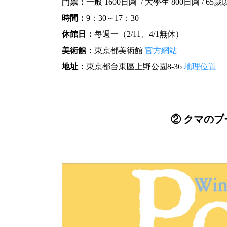
門票：
一般 1600日圓 / 大學生 800日圓 / 6
時間：
9：30～17：30
休館日：
每週一（2/11、4/1無休）
美術館：
東京都美術館
官方網站
地址：
東京都台東區上野公園8-36
地理位置
② クマのプ