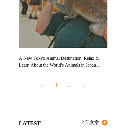
 TeamLab
A New Tokyo Animal Destination: Relax &
Shohei Oht
ng their
Learn About the World’s Animals in Japan
Other Japa
t to
#pr #japankuru #anitouch #anitouchtokyodome
From Kow
 see it for
#capybara #capybaracafe #animalcafe #tokyotrip
#pr #japan
1
|
11
#japantrip #카피바라 #애니터치 #아이와가볼
#kowa #sy
ink in bio)
만한곳 #도쿄여행 #가족여행 #東京旅遊 #東
#preworkou
ex #kyoto
京親子景點 #日本動物互動體驗 #水豚泡澡 #
#japan
東京巨蛋城 #เที่ยวญี่ปุ่น2025 #ที่เที่ยว
#오타니쇼
n view of
ครอบครัว #สวนสัตว์ในร่ม #TokyoDomeCity
本旅遊 #運
to ®
#anitouchtokyodome
ญี่ปุ่น #เ
LATEST
全部文章
#ผลิตภัณฑ์