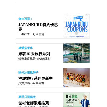
拿好再買！
JAPANKURU特約優惠
券
一券在手 好康無窮
就愛搭電車
跟著JR去旅行系列
鐵道車窗風景 好似老電影
陽光沙灘風獅子
沖繩旅行系列更新中
其實沖繩不只美麗海
夏季必買藥妝
世彬老師嚴選推薦！