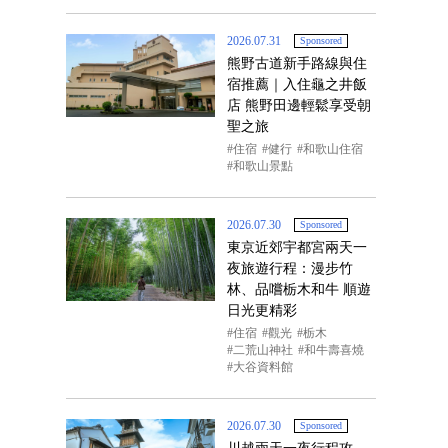
2026.07.31
Sponsored
熊野古道新手路線與住
宿推薦｜入住龜之井飯
店 熊野田邊輕鬆享受朝
聖之旅
住宿
健行
和歌山住宿
和歌山景點
2026.07.30
Sponsored
東京近郊宇都宮兩天一
夜旅遊行程：漫步竹
林、品嚐栃木和牛 順遊
日光更精彩
住宿
觀光
栃木
二荒山神社
和牛壽喜燒
大谷資料館
2026.07.30
Sponsored