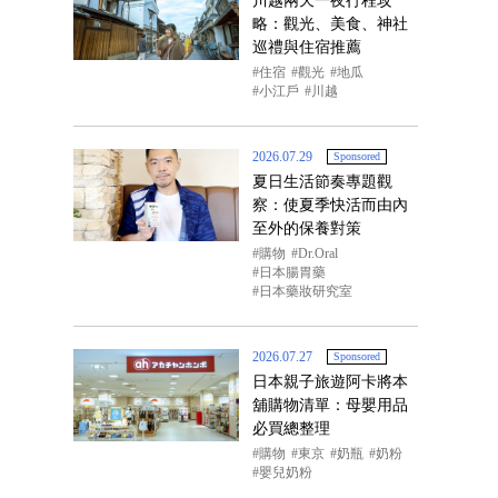
川越兩天一夜行程攻
略：觀光、美食、神社
巡禮與住宿推薦
住宿
觀光
地瓜
小江戶
川越
2026.07.29
Sponsored
夏日生活節奏專題觀
察：使夏季快活而由內
至外的保養對策
購物
Dr.Oral
日本腸胃藥
日本藥妝研究室
2026.07.27
Sponsored
日本親子旅遊阿卡將本
舖購物清單：母嬰用品
必買總整理
購物
東京
奶瓶
奶粉
嬰兒奶粉