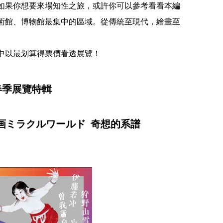
如果你想要來場知性之旅，或許你可以參考看看本編
美術館、博物館最集中的區域。從傳統至現代，繪畫至
中以最划算得票價看透展覽！
9春季展覽特輯
画ミラクルワールド 奇想的系譜​