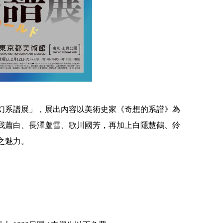
幻系譜展」，展出內容以美術史家《奇想的系譜》為
我蕭白、長澤蘆雪、歌川國芳，再加上白隱慧鶴、鈴
之魅力。