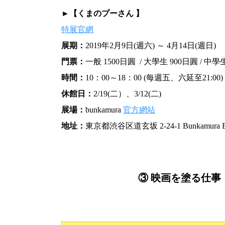
►【くまのプーさん 】
特展官網
展期：
2019年2月9日(週六) ～ 4月14日(週日)
門票：
一般 1500日圓 / 大學生 900日圓 / 中
時間：
10：00～18：00 (每週五、六延至21:00)
休館日：
2/19(二）、3/12(二)
展場：
bunkamura
官方網站
地址：
東京都渋谷区道玄坂 2-24-1 Bunkamura
③ 映画を塗る仕事