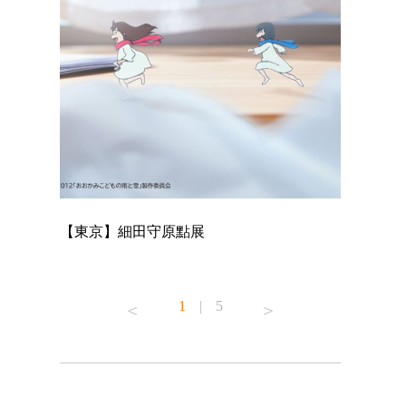
【東京】細田守原點展
【東京】「
已！
1
|
5