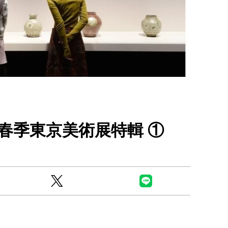
Ready to see TeamLab in Kyoto!? At
Biovortex Kyoto, the collective is taki
9春季東京美術展特輯 ①
acclaimed immersive art and bringing i
Japan's ancient capital. We can't wait to
ourselves this autumn!
>> Find out more at Japankuru.com! (l
#japankuru #teamlab #teamlabbiovort
#kyototrip #japantravel #artnews
Photos courtesy of teamLab, Exhibitio
teamLab Biovortex Kyoto, 2025, Kyo
teamLab, courtesy Pace Gallery