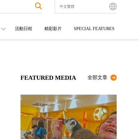
中文繁體
English
Bahasa Indonesia
O
活動日程
精彩影片
SPECIAL FEATURES
Français
한국어
中國
娛樂
九州
中文简体
四國
觀光
沖繩
中文繁體
ไทย
FEATURED MEDIA
Tiếng Việt
全部文章
日本語