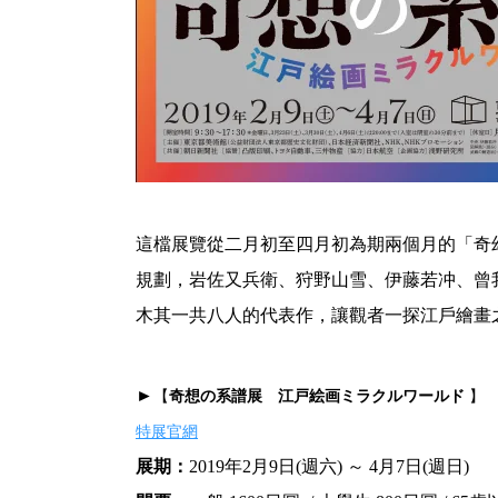
這檔展覽從二月初至四月初為期兩個月的「奇
規劃，岩佐又兵衛、狩野山雪、伊藤若冲、曾
木其一共八人的代表作，讓觀者一探江戶繪畫
►
【
奇想の系譜展 江戸絵画ミラクルワールド
】
特展官網
展期：
2019年2月9日(週六) ～ 4月7日(週日)