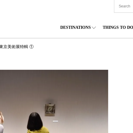
DESTINATIONS
THINGS TO D
TIONWIDE
美食
東北
住宿
中部
季東京美術展特輯 ①
海道
購物
關東
文化
關西