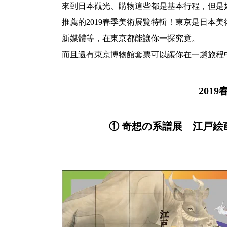
來到日本觀光、購物這些都是基本行程，但是
推薦的2019春季美術展覽特輯！東京是日本
新媒體等，在東京都能讓你一探究竟。
而且還有東京博物館套票可以讓你在一趟旅程
201
① 奇想の系譜展 江戸絵