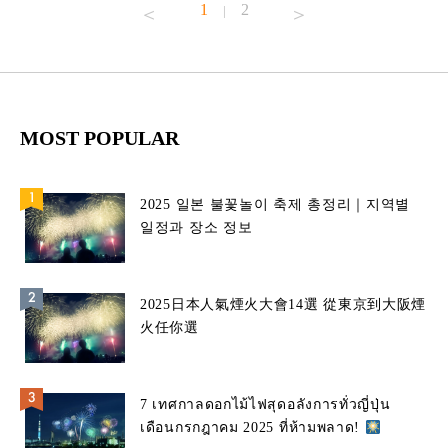
1
2
|
MOST POPULAR
2025 일본 불꽃놀이 축제 총정리｜지역별
일정과 장소 정보
2025日本人氣煙火大會14選 從東京到大阪煙
火任你選
7 เทศกาลดอกไม้ไฟสุดอลังการทั่วญี่ปุ่น
เดือนกรกฎาคม 2025 ที่ห้ามพลาด!