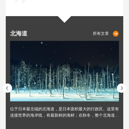
北海道
小樽
札幌
东
山
福
秋
所有文章
所有文章
所有文章
人情味
位于日本最北端的北海道，是日本面积最大的行政区。这里有
位于北海道西部，距离札幌站约30分钟车程。在19～20世纪前
位于北海道西南部的政经都市和交通枢纽，附近有新千岁机场
位于
位于
座落
轮，方
连接世界的海岸线，有最新鲜的海鲜；在秋冬，整个北海道只
半，作为贸易港和鲱鱼渔港而繁荣起来。当年的旧建筑与仓库
，连结东京、大阪等日本国内大城市及海外各大城市。每年2
冬天
大区
形民
绳成为
剩一种颜色，无边无际的白雪和温泉；到春夏，则变身为五颜
，如今在小樽运河沿岸可见，并成为了北海道的代表观光景点
月，在大通公园举办的「札幌雪祭」是闻名海外的北海道重要
有很
，且
大祭
夷，在
六色的薰衣草和花卉交织而成的花海。地大物博的北海道．物
。正因曾作为渔港繁荣，小樽的海鲜寿司可是出了名的。市内
活动。由于以拉面、成吉思汗烤肉、汤咖喱为代表美食，还有
亦人
则是
灯祭