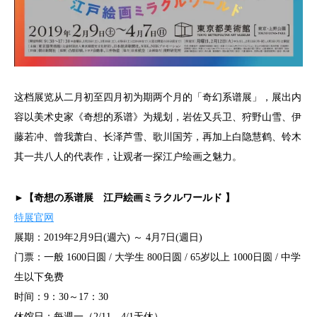
这档展览从二月初至四月初为期两个月的「奇幻系谱展」，展出内
容以美术史家《奇想的系谱》为规划，岩佐又兵卫、狩野山雪、伊
藤若冲、曾我萧白、长泽芦雪、歌川国芳，再加上白隐慧鹤、铃木
其一共八人的代表作，让观者一探江户绘画之魅力。
►【奇想の系谱展 江戸絵画ミラクルワールド 】
特展官网
展期：2019年2月9日(週六) ～ 4月7日(週日)
门票：一般 1600日圆 / 大学生 800日圆 / 65岁以上 1000日圆 / 中学
生以下免费
时间：9：30～17：30
休馆日：每週一（2/11、4/1无休）