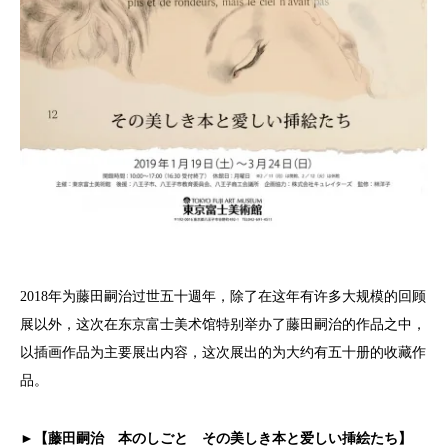
2018年为藤田嗣治过世五十週年，除了在这年有许多大规模的回顾
展以外，这次在东京富士美术馆特别举办了藤田嗣治的作品之中，
以插画作品为主要展出内容，这次展出的为大约有五十册的收藏作
品。
►【藤田嗣治 本のしごと その美しき本と爱しい挿絵たち】