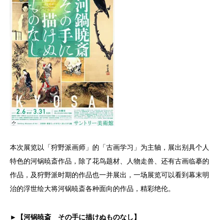
本次展览以「狩野派画师」的「古画学习」为主轴，展出别具个人
特色的河锅暁斎作品，除了花鸟题材、人物走兽、还有古画临摹的
作品，及狩野派时期的作品也一并展出，一场展览可以看到幕末明
治的浮世绘大将河锅暁斎各种面向的作品，精彩绝伦。
►【河锅暁斎 その手に描けぬものなし】