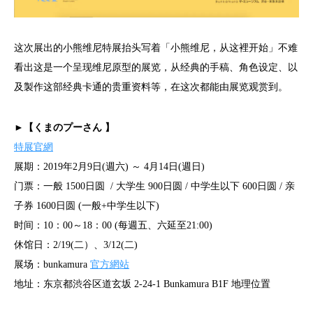
这次展出的小熊维尼特展抬头写着「小熊维尼，从这裡开始」不难
看出这是一个呈现维尼原型的展览，从经典的手稿、角色设定、以
及製作这部经典卡通的贵重资料等，在这次都能由展览观赏到。
►【くまのプーさん 】
特展官網
展期：2019年2月9日(週六) ～ 4月14日(週日)
门票：一般 1500日圆 / 大学生 900日圆 / 中学生以下 600日圆 / 亲
子券 1600日圆 (一般+中学生以下)
时间：10：00～18：00 (每週五、六延至21:00)
休馆日：2/19(二）、3/12(二)
展场：bunkamura
官方網站
地址：东京都渋谷区道玄坂 2-24-1 Bunkamura B1F 地理位置