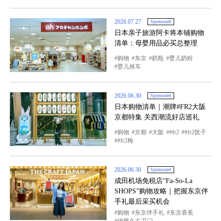
2026.07.27
Sponsored
日本亲子旅游阿卡将本铺购物
清单：母婴用品必买总整理
购物
东京
奶瓶
婴儿奶粉
婴儿推车
2026.06.30
Sponsored
日本购物清单｜潮牌#FR2大阪
京都特集 关西潮流好店巡礼
购物
京都
大阪
#fr2
#fr2抚子
#fr2梅
2026.06.30
Sponsored
成田机场免税店“Fa-So-La
SHOPS”购物攻略｜把握东京伴
手礼最后采买机会
购物
东京伴手礼
东京香蕉