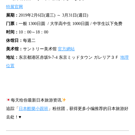
特展官网
展期：
2019年2月6日(週三) ～ 3月31日(週日)
门票：
一般 1300日圆 / 大学高中生 1000日圆 / 中学生以下免费
时间：
10：00～18：00
休馆日：
每週二
美术馆：
サントリー美术馆
官方網站
地址：
东京都港区赤坂9-7-4 东京ミッドタウン ガレリア３Ｆ
地理
位置
每天给你最新日本旅游资讯
追踪「
日本酷樂小跟班
」粉丝团，获得更多小编推荐的日本旅游好
去处！♥