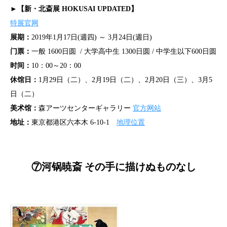
►【新・北斎展 HOKUSAI UPDATED】
特展官网
展期：
2019年1月17日(週四) ～ 3月24日(週日)
门票：
一般 1600日圆 / 大学高中生 1300日圆 / 中学生以下600日圆
时间：
10：00～20：00
休馆日：
1月29日（二）、2月19日（二）、2月20日（三）、3月5
日（二）
美术馆：
森アーツセンターギャラリー
官方网站
地址：
東京都港区六本木 6‐10‐1
地理位置
⑦河锅暁斎 その手に描けぬものなし