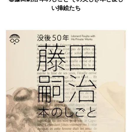
い挿絵たち