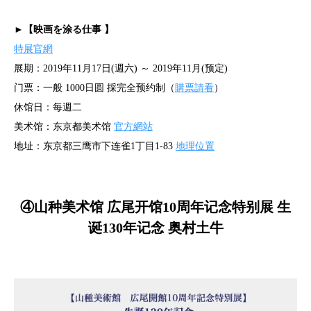
►【映画を涂る仕事 】
特展官網
展期：2019年11月17日(週六) ～ 2019年11月(预定)
门票：一般 1000日圆 採完全预约制（
購票請看
）
休馆日：每週二
美术馆：东京都美术馆
官方網站
地址：东京都三鹰市下连雀1丁目1-83
地理位置
④山种美术馆 広尾开馆10周年记念特别展 生
诞130年记念 奥村土牛