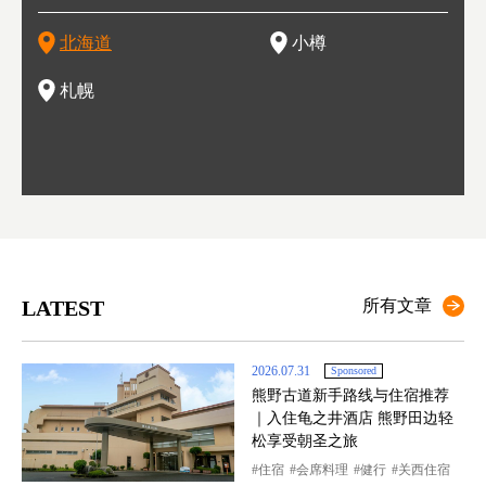
然还有
产丰富，拥有香浓醇厚的牛奶和奶制品，以及壮丽辽阔的大自
拥有上百家寿司店，还有一条寿司店聚集的寿司街呢。
新鲜的海鲜丼、寿司等北海道物产及料理，都可以在这里尝到
」之
东北
中之
北海道
小樽
然景观。北海道的魅力，需要你用一年四季来体会。
，因此也被称为「食之宝库」。
釜等
门地
名度
一的
还有
点也
札幌
LATEST
所有文章
2026.07.31
Sponsored
熊野古道新手路线与住宿推荐
｜入住龟之井酒店 熊野田边轻
松享受朝圣之旅
住宿
会席料理
健行
关西住宿