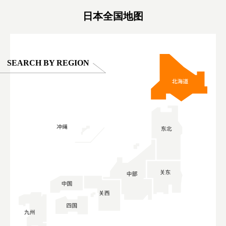
#ผลิตภัณฑ์
日本全国地图
SEARCH BY REGION