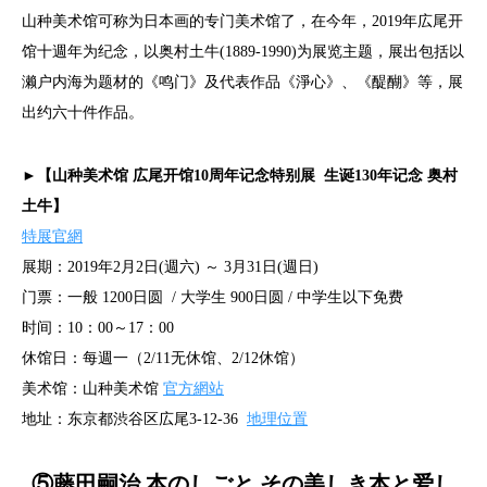
山种美术馆可称为日本画的专门美术馆了，在今年，2019年広尾开
馆十週年为纪念，以奥村土牛(1889-1990)为展览主题，展出包括以
濑户内海为题材的《鸣门》及代表作品《淨心》、《醍醐》等，展
出约六十件作品。
►【山种美术馆 広尾开馆10周年记念特别展 生诞130年记念 奥村
土牛】
特展官網
展期：2019年2月2日(週六) ～ 3月31日(週日)
门票：一般 1200日圆 / 大学生 900日圆 / 中学生以下免费
时间：10：00～17：00
休馆日：每週一（2/11无休馆、2/12休馆）
美术馆：山种美术馆
官方網站
地址：东京都渋谷区広尾3-12-36
地理位置
⑤藤田嗣治 本のしごと その美しき本と爱し