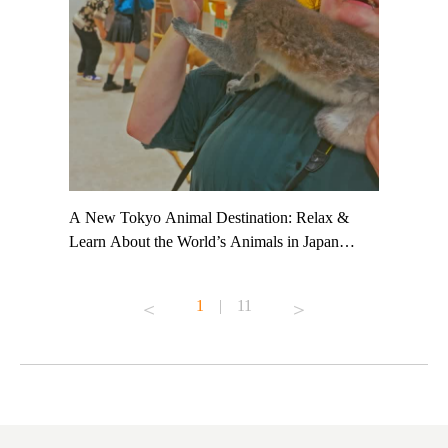
t TeamLab
A New Tokyo Animal Destination: Relax &
Shohei Oh
ng their
Learn About the World’s Animals in Japan
Other Jap
t to
#pr #japankuru #anitouch #anitouchtokyodome
From Kow
o see it for
#capybara #capybaracafe #animalcafe #tokyotrip
#pr #japa
1
|
11
#japantrip #카피바라 #애니터치 #아이와가볼
#kowa #sy
ink in bio)
만한곳 #도쿄여행 #가족여행 #東京旅遊 #東
#preworko
ex #kyoto
京親子景點 #日本動物互動體驗 #水豚泡澡 #
#japan
東京巨蛋城 #เที่ยวญี่ปุ่น2025 #ที่เที่ยว
#오타니쇼
on view of
ครอบครัว #สวนสัตว์ในร่ม #TokyoDomeCity
本旅遊 #運
oto ®
#anitouchtokyodome
ญี่ปุ่น #เ