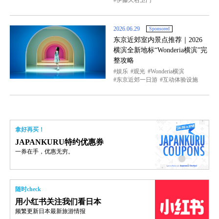
伊藤久右卫门
2026.06.29
Sponsored
东京近郊室内景点推荐｜2026
横滨全新地标“Wonderia横滨”完
整攻略
娱乐
观光
Wonderia横滨
东京近郊一日游
互动体验设施
拿好再买！
JAPANKURU特约优惠券
一券在手，优惠无穷。
随时check
用小红书关注我们看日本
频繁更新日本最新旅游情报