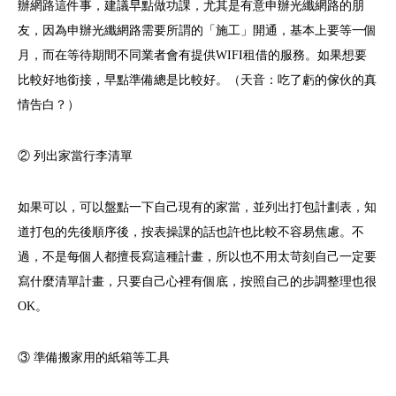
辦網路這件事，建議早點做功課，尤其是有意申辦光纖網路的朋
友，因為申辦光纖網路需要所謂的「施工」開通，基本上要等一個
月，而在等待期間不同業者會有提供WIFI租借的服務。如果想要
比較好地銜接，早點準備總是比較好。（天音：吃了虧的傢伙的真
情告白？）
② 列出家當行李清單
如果可以，可以盤點一下自己現有的家當，並列出打包計劃表，知
道打包的先後順序後，按表操課的話也許也比較不容易焦慮。不
過，不是每個人都擅長寫這種計畫，所以也不用太苛刻自己一定要
寫什麼清單計畫，只要自己心裡有個底，按照自己的步調整理也很
OK。
③ 準備搬家用的紙箱等工具