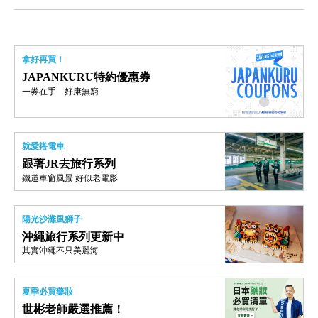
拿好再買！
JAPANKURU特約優惠券
一券在手 好康無窮
就愛搭電車
跟著JR去旅行系列
鐵道車窗風景 好似老電影
陽光沙灘風獅子
沖繩旅行系列更新中
其實沖繩不只美麗海
夏季必買藥妝
世彬老師嚴選推薦！