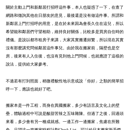
關於主動上門和新鄰居打招呼這件事，本人也疑惑了一下，在查了
網路和徵詢其他在日朋友的意見，最後還是沒有做這件事。所謂和
新鄰居上門打招呼的用意，是在於未來因為會長久住在這兒，所以
希望能和鄰居們守望相助，維持良好關係，比較多是買房自住時的
禮儀。是說以都市租房子來講，大家其實搬遷頻繁，所以現在其實
沒有那麼講究問候鄰居這件事兒。由於我在搬家前，隔壁也是空
房，後來有人入住後，也沒有見到他上門問候，也就應證了這樣的
說法，提供給大家參考。
不過若有打到照面，稍微禮貌性地示意或說「你好」之類的簡單招
呼一下，應該也就好了吧。
搬家本是一件工程，而身在異國搬家，多少有語言及文化上的壁
壘，體驗過程中可說是酸甜苦辣之五味雜陳。但過了之後，回過頭
來看，多少會有另一種成就感。一邊工作一邊搬家，焦慮在所難
免，只望這一篇搬家時程計劃Check List，可以給日本搬家新手們