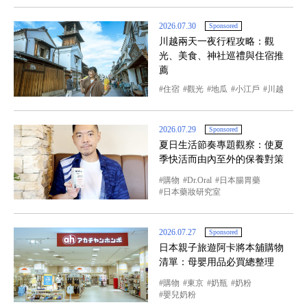
2026.07.30
Sponsored
川越兩天一夜行程攻略：觀
光、美食、神社巡禮與住宿推
薦
住宿
觀光
地瓜
小江戶
川越
2026.07.29
Sponsored
夏日生活節奏專題觀察：使夏
季快活而由內至外的保養對策
購物
Dr.Oral
日本腸胃藥
日本藥妝研究室
2026.07.27
Sponsored
日本親子旅遊阿卡將本舖購物
清單：母嬰用品必買總整理
購物
東京
奶瓶
奶粉
嬰兒奶粉