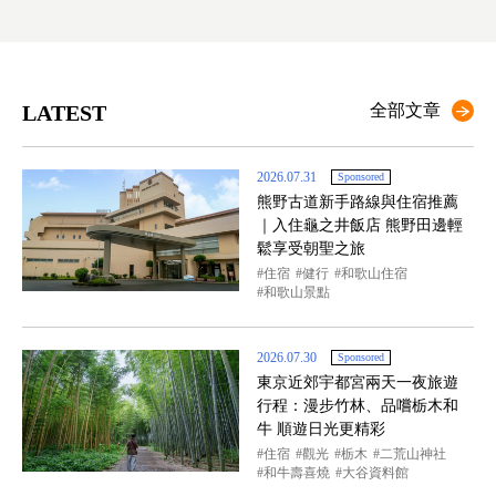
LATEST
全部文章
2026.07.31
Sponsored
熊野古道新手路線與住宿推薦
｜入住龜之井飯店 熊野田邊輕
鬆享受朝聖之旅
住宿
健行
和歌山住宿
和歌山景點
2026.07.30
Sponsored
東京近郊宇都宮兩天一夜旅遊
行程：漫步竹林、品嚐栃木和
牛 順遊日光更精彩
住宿
觀光
栃木
二荒山神社
和牛壽喜燒
大谷資料館