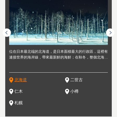
連人情
位在日本最北端的北海道，是日本面積最大的行政區，這裡有
位於北海道西邊，從札幌或新千歲機場出發約2小時車程，是
位於北海道西南部，距離小樽約30分鐘車程，是個坐擁好山好
位於北海道西部，距離札幌站約30分鐘車程。在19～20世紀前
位於北海道西南部的政經都市和交通樞紐，附近有新千歲機場
東北
位於
位於
座落
輪，方
連接世界的海岸線，帶來最新鮮的海鮮；在秋冬，整個北海道
日本代表性的國際級滑雪聖地，在海外也非常有名。其中最為
水好空氣等自然環境，因而種了很多水果的小鎮。櫻桃、葡萄
半，作為貿易港和鯡魚漁港而繁榮起來。當年的舊建築與倉庫
，連結東京、大阪等日本國內大城市及海外各大城市。每年2
峽相
冬天
大區
形民
為台灣
只剩一種顏色，無際的白雪與溫泉；到春夏，則是由五顏六色
人津津樂道的，是擁有世界頂級的「粉雪」雪質，無論是滑雪
、小番茄等，都是當地水果栽培的主角。而最近由於新開設了
，如今在小樽運河沿岸可見，並成為了北海道的代表觀光景點
月，在大通公園舉辦的「札幌雪祭」是聞名海外的北海道重要
聞名
有很
，且
大祭
在這裡
的薰衣草和花卉交織而成的花海。地大物博的北海道．物產豐
新手還是高手都為之著迷，回流客源絡繹不絕。不僅如此，畢
葡萄酒酒莊，作為能品酒嚐美食之所，也越來越有人氣。和隔
。正因曾作為漁港繁榮，小樽的海鮮壽司可是出了名的。市內
活動。由於以拉麵、成吉思汗烤肉、湯咖哩為代表美食，還有
岩手
亦人
則是
燈祭
上最大
饒，擁有香濃醇厚的牛乳和奶製品，以及自然壯麗的景致，北
竟是在北海道，當然少不了吃美食和泡溫泉這樣的旅遊體驗，
壁的余市一樣，望能發展為「酒莊觀光」小鎮，在這裏能走訪
擁有上百家壽司店，還有一條壽司店聚集的壽司街呢。
新鮮的海鮮丼、壽司等北海道物產及料理，都可以在這裡嚐到
名城
」之
東北
中之
北海道
二世古
海道的魅力，需要你用一年四季來體會。
這也是新雪谷（二世谷）受歡迎的原因之一。
葡萄園、觀摩葡萄酒釀造、遇見釀酒師，並感受當地的自然風
，因此也被稱為「食之寶庫」。
祭、
釜等
門地
名度
情與人文。
結天
一的
還有
點也
仁木
小樽
現。
札幌