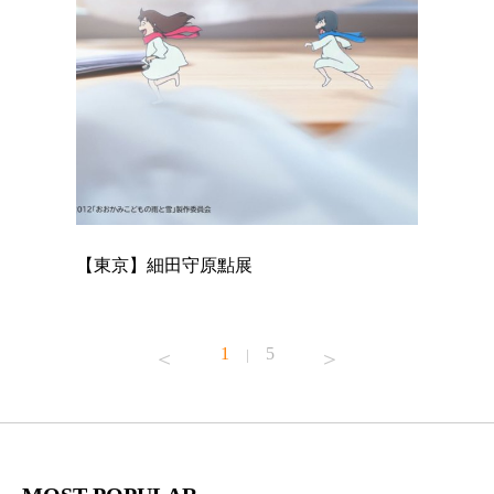
【東京】細田守原點展
【東京】
已！
1
5
|