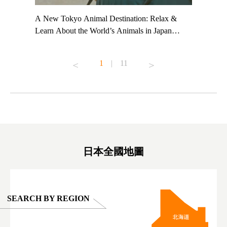
t TeamLab
A New Tokyo Animal Destination: Relax &
Shohei Oh
ng their
Learn About the World’s Animals in Japan
Other Jap
t to
#pr #japankuru #anitouch #anitouchtokyodome
From Kow
o see it for
#capybara #capybaracafe #animalcafe #tokyotrip
#pr #japa
1
|
11
#japantrip #카피바라 #애니터치 #아이와가볼
#kowa #sy
ink in bio)
만한곳 #도쿄여행 #가족여행 #東京旅遊 #東
#preworko
ex #kyoto
京親子景點 #日本動物互動體驗 #水豚泡澡 #
#japan
東京巨蛋城 #เที่ยวญี่ปุ่น2025 #ที่เที่ยว
#오타니쇼
on view of
ครอบครัว #สวนสัตว์ในร่ม #TokyoDomeCity
本旅遊 #運
oto ®
#anitouchtokyodome
ญี่ปุ่น #เ
#ผลิตภัณฑ์
日本全國地圖
SEARCH BY REGION