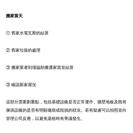
搬家當天
① 舊家水電瓦斯的結算
② 舊家垃圾的處理
③ 搬家業者到場協助搬運家當並結算
③ 確認新家屋況
這部分需要劃重點，包括基礎設備是否正常運作、牆壁地板及既有
傢俱設備的是否有明顯傷痕或毀損的狀況。若有疑慮可以拍照並向
管理公司反應，以避免退租時有爭議發生。