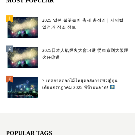
MOST POPULAR
2025 일본 불꽃놀이 축제 총정리｜지역별
일정과 장소 정보
2025日本人氣煙火大會14選 從東京到大阪煙
火任你選
7 เทศกาลดอกไม้ไฟสุดอลังการทั่วญี่ปุ่น
เดือนกรกฎาคม 2025 ที่ห้ามพลาด!
POPULAR TAGS