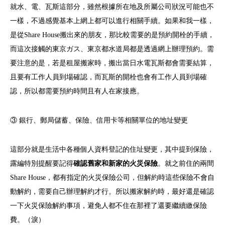
就水、電、瓦斯這部分，雖然根據所在地及所屬公司狀況可能也不
一樣，不過感覺基本上網上都可以進行相關手續。如果和我一樣，
是從Share House搬出來的朋友，那比較需要的是預約開栓的手續，
而這次接觸的東京ガス、東京都水道局都是透過網上辦理預約。需
要注意的是，若是租屋搬家時，搬出當日水電瓦斯都會需要結算，
且要有工作人員到場確認，而瓦斯的開栓也會有工作人員到場確
認，所以都需要預約時間且有人在家接應。
③ 銀行、郵局儲蓄、保險、信用卡等相關單位的地址變更
這部分就是生活中各種個人資料登記的住址變更，其中提到保險，
露編特別提醒要記得
確認舊家和新家的火災保險
。就之前住的兩間
Share House，都有指定的火災保險公司，但解約時這些保險不會自
動解約，需要自己辦理解約才行。所以搬家解約時，最好還是確認
一下火災保險解約事項，避免人都不住在那裡了還要繼續繳保險
費。（淚）