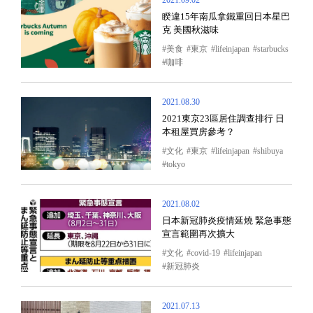
2021.09.02
睽違15年南瓜拿鐵重回日本星巴
克 美國秋滋味
美食
東京
lifeinjapan
starbucks
咖啡
2021.08.30
2021東京23區居住調查排行 日
本租屋買房參考？
文化
東京
lifeinjapan
shibuya
tokyo
2021.08.02
日本新冠肺炎疫情延燒 緊急事態
宣言範圍再次擴大
文化
covid-19
lifeinjapan
新冠肺炎
2021.07.13