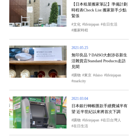
【日本租屋搬家筆記】準備計劃
時程表Check List 搬家新手少點
緊張
文化
lifeinjapan
在日生活
搬家時程
2021.05.25
無印良品？DAISO大創涉谷新生
活雜貨店Standard Products走訪
見聞
購物
東京
daiso
lifeinjapan
markcity
2021.03.04
日本銀行轉帳匯款手續費減半有
望 近半世紀以來將首次下調
購物
lifeinjapan
在日台灣人
在日生活