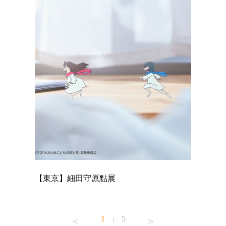
【東京】細田守原點展
【東京】
已！
1
5
|