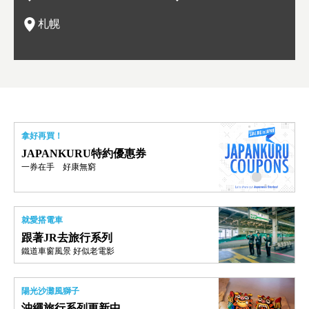
札幌
拿好再買！
JAPANKURU特約優惠券
一券在手 好康無窮
就愛搭電車
跟著JR去旅行系列
鐵道車窗風景 好似老電影
陽光沙灘風獅子
沖繩旅行系列更新中