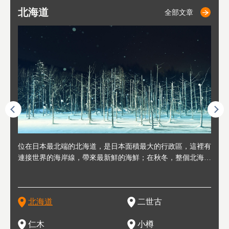
北海道
二世古
仁木
小樽
札幌
東
山
福
秋
全部文章
全部文章
全部文章
全部文章
全部文章
連人情
位在日本最北端的北海道，是日本面積最大的行政區，這裡有
位於北海道西邊，從札幌或新千歲機場出發約2小時車程，是
位於北海道西南部，距離小樽約30分鐘車程，是個坐擁好山好
位於北海道西部，距離札幌站約30分鐘車程。在19～20世紀前
位於北海道西南部的政經都市和交通樞紐，附近有新千歲機場
東北
位於
位於
座落
輪，方
連接世界的海岸線，帶來最新鮮的海鮮；在秋冬，整個北海道
日本代表性的國際級滑雪聖地，在海外也非常有名。其中最為
水好空氣等自然環境，因而種了很多水果的小鎮。櫻桃、葡萄
半，作為貿易港和鯡魚漁港而繁榮起來。當年的舊建築與倉庫
，連結東京、大阪等日本國內大城市及海外各大城市。每年2
峽相
冬天
大區
形民
為台灣
只剩一種顏色，無際的白雪與溫泉；到春夏，則是由五顏六色
人津津樂道的，是擁有世界頂級的「粉雪」雪質，無論是滑雪
、小番茄等，都是當地水果栽培的主角。而最近由於新開設了
，如今在小樽運河沿岸可見，並成為了北海道的代表觀光景點
月，在大通公園舉辦的「札幌雪祭」是聞名海外的北海道重要
聞名
有很
，且
大祭
在這裡
的薰衣草和花卉交織而成的花海。地大物博的北海道．物產豐
新手還是高手都為之著迷，回流客源絡繹不絕。不僅如此，畢
葡萄酒酒莊，作為能品酒嚐美食之所，也越來越有人氣。和隔
。正因曾作為漁港繁榮，小樽的海鮮壽司可是出了名的。市內
活動。由於以拉麵、成吉思汗烤肉、湯咖哩為代表美食，還有
岩手
亦人
則是
燈祭
上最大
饒，擁有香濃醇厚的牛乳和奶製品，以及自然壯麗的景致，北
竟是在北海道，當然少不了吃美食和泡溫泉這樣的旅遊體驗，
壁的余市一樣，望能發展為「酒莊觀光」小鎮，在這裏能走訪
擁有上百家壽司店，還有一條壽司店聚集的壽司街呢。
新鮮的海鮮丼、壽司等北海道物產及料理，都可以在這裡嚐到
名城
」之
東北
中之
北海道
二世古
海道的魅力，需要你用一年四季來體會。
這也是新雪谷（二世谷）受歡迎的原因之一。
葡萄園、觀摩葡萄酒釀造、遇見釀酒師，並感受當地的自然風
，因此也被稱為「食之寶庫」。
祭、
釜等
門地
名度
情與人文。
結天
一的
還有
點也
仁木
小樽
現。