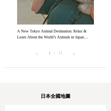
t TeamLab
A New Tokyo Animal Destination: Relax &
Shohei Oh
ng their
Learn About the World’s Animals in Japan
Other Jap
t to
#pr #japankuru #anitouch #anitouchtokyodome
From Kow
o see it for
#capybara #capybaracafe #animalcafe #tokyotrip
#pr #japa
1
|
11
#japantrip #카피바라 #애니터치 #아이와가볼
#kowa #sy
ink in bio)
만한곳 #도쿄여행 #가족여행 #東京旅遊 #東
#preworko
ex #kyoto
京親子景點 #日本動物互動體驗 #水豚泡澡 #
#japan
東京巨蛋城 #เที่ยวญี่ปุ่น2025 #ที่เที่ยว
#오타니쇼
on view of
ครอบครัว #สวนสัตว์ในร่ม #TokyoDomeCity
本旅遊 #運
oto ®
#anitouchtokyodome
ญี่ปุ่น #เ
#ผลิตภัณฑ์
日本全國地圖