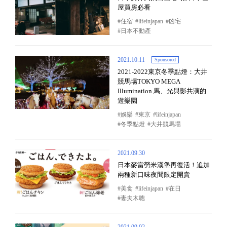
屋買房必看
住宿
lifeinjapan
凶宅
日本不動產
2021.10.11
Sponsored
2021-2022東京冬季點燈：大井
競馬場TOKYO MEGA
Illumination 馬、光與影共演的
遊樂園
娛樂
東京
lifeinjapan
冬季點燈
大井競馬場
2021.09.30
日本麥當勞米漢堡再復活！追加
兩種新口味夜間限定開賣
美食
lifeinjapan
在日
妻夫木聰