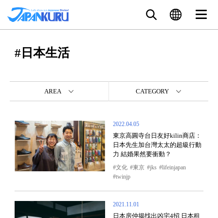
#日本生活
AREA
CATEGORY
2022.04.05
東京高圓寺台日友好kilin商店：
日本先生加台灣太太的超級行動
力 結婚果然要衝動？
文化
東京
jks
lifeinjapan
twinjp
2021.11.01
日本房仲揭找出凶宅4招 日本租