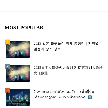
MOST POPULAR
2025 일본 불꽃놀이 축제 총정리｜지역별
일정과 장소 정보
2025日本人氣煙火大會14選 從東京到大阪煙
火任你選
7 เทศกาลดอกไม้ไฟสุดอลังการทั่วญี่ปุ่น
เดือนกรกฎาคม 2025 ที่ห้ามพลาด!