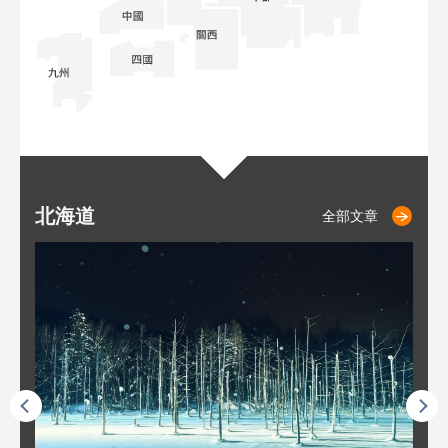
北海道
二世古
仁木
小樽
札幌
東
山
福
秋
全部文章
全部文章
全部文章
全部文章
全部文章