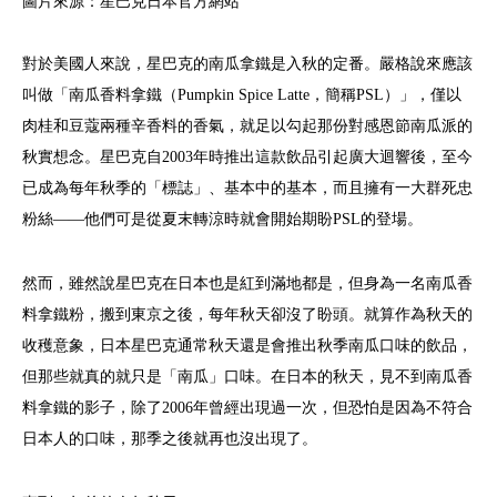
圖片來源：星巴克日本官方網站
對於美國人來說，星巴克的南瓜拿鐵是入秋的定番。嚴格說來應該
叫做「南瓜香料拿鐵（Pumpkin Spice Latte，簡稱PSL）」，僅以
肉桂和豆蔻兩種辛香料的香氣，就足以勾起那份對感恩節南瓜派的
秋實想念。星巴克自2003年時推出這款飲品引起廣大迴響後，至今
已成為每年秋季的「標誌」、基本中的基本，而且擁有一大群死忠
粉絲——他們可是從夏末轉涼時就會開始期盼PSL的登場。
然而，雖然說星巴克在日本也是紅到滿地都是，但身為一名南瓜香
料拿鐵粉，搬到東京之後，每年秋天卻沒了盼頭。就算作為秋天的
收穫意象，日本星巴克通常秋天還是會推出秋季南瓜口味的飲品，
但那些就真的就只是「南瓜」口味。在日本的秋天，見不到南瓜香
料拿鐵的影子，除了2006年曾經出現過一次，但恐怕是因為不符合
日本人的口味，那季之後就再也沒出現了。