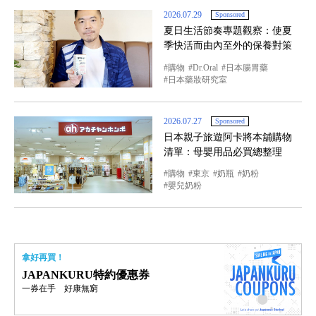
2026.07.29
Sponsored
夏日生活節奏專題觀察：使夏
季快活而由內至外的保養對策
購物
Dr.Oral
日本腸胃藥
日本藥妝研究室
2026.07.27
Sponsored
日本親子旅遊阿卡將本舖購物
清單：母嬰用品必買總整理
購物
東京
奶瓶
奶粉
嬰兒奶粉
拿好再買！
JAPANKURU特約優惠券
一券在手 好康無窮