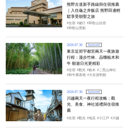
熊野古道新手路線與住宿推薦
｜入住龜之井飯店 熊野田邊輕
鬆享受朝聖之旅
住宿
健行
和歌山住宿
和歌山景點
2026.07.30
Sponsored
東京近郊宇都宮兩天一夜旅遊
行程：漫步竹林、品嚐栃木和
牛 順遊日光更精彩
住宿
觀光
栃木
二荒山神社
和牛壽喜燒
大谷資料館
2026.07.30
Sponsored
川越兩天一夜行程攻略：觀
光、美食、神社巡禮與住宿推
薦
住宿
觀光
地瓜
小江戶
川越