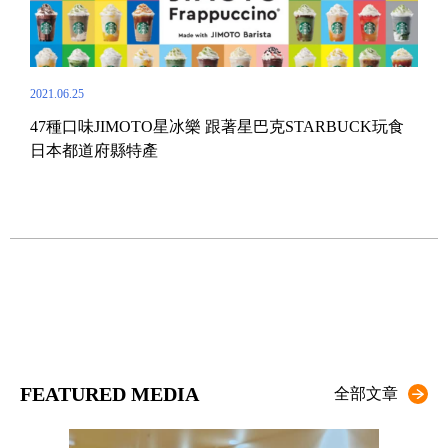
2021.06.25
2022.
47種口味JIMOTO星冰樂 跟著星巴克STARBUCK玩食
東京
日本都道府縣特產
超
FEATURED MEDIA
全部文章