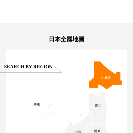
ex #kyoto
京親子景點 #日本動物互動體驗 #水豚泡澡 #
#japan
東京巨蛋城 #เที่ยวญี่ปุ่น2025 #ที่เที่ยว
#오타니쇼
on view of
ครอบครัว #สวนสัตว์ในร่ม #TokyoDomeCity
本旅遊 #運
oto ®
#anitouchtokyodome
ญี่ปุ่น #เ
#ผลิตภัณฑ์
日本全國地圖
SEARCH BY REGION