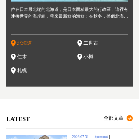
連人情
位在日本最北端的北海道，是日本面積最大的行政區，這裡有
位於北海道西邊，從札幌或新千歲機場出發約2小時車程，是
位於北海道西南部，距離小樽約30分鐘車程，是個坐擁好山好
位於北海道西部，距離札幌站約30分鐘車程。在19～20世紀前
位於北海道西南部的政經都市和交通樞紐，附近有新千歲機場
東北
位於
位於
座落
輪，方
連接世界的海岸線，帶來最新鮮的海鮮；在秋冬，整個北海道
日本代表性的國際級滑雪聖地，在海外也非常有名。其中最為
水好空氣等自然環境，因而種了很多水果的小鎮。櫻桃、葡萄
半，作為貿易港和鯡魚漁港而繁榮起來。當年的舊建築與倉庫
，連結東京、大阪等日本國內大城市及海外各大城市。每年2
峽相
冬天
大區
形民
為台灣
只剩一種顏色，無際的白雪與溫泉；到春夏，則是由五顏六色
人津津樂道的，是擁有世界頂級的「粉雪」雪質，無論是滑雪
、小番茄等，都是當地水果栽培的主角。而最近由於新開設了
，如今在小樽運河沿岸可見，並成為了北海道的代表觀光景點
月，在大通公園舉辦的「札幌雪祭」是聞名海外的北海道重要
聞名
有很
，且
大祭
在這裡
的薰衣草和花卉交織而成的花海。地大物博的北海道．物產豐
新手還是高手都為之著迷，回流客源絡繹不絕。不僅如此，畢
葡萄酒酒莊，作為能品酒嚐美食之所，也越來越有人氣。和隔
。正因曾作為漁港繁榮，小樽的海鮮壽司可是出了名的。市內
活動。由於以拉麵、成吉思汗烤肉、湯咖哩為代表美食，還有
岩手
亦人
則是
燈祭
上最大
饒，擁有香濃醇厚的牛乳和奶製品，以及自然壯麗的景致，北
竟是在北海道，當然少不了吃美食和泡溫泉這樣的旅遊體驗，
壁的余市一樣，望能發展為「酒莊觀光」小鎮，在這裏能走訪
擁有上百家壽司店，還有一條壽司店聚集的壽司街呢。
新鮮的海鮮丼、壽司等北海道物產及料理，都可以在這裡嚐到
名城
」之
東北
中之
北海道
二世古
海道的魅力，需要你用一年四季來體會。
這也是新雪谷（二世谷）受歡迎的原因之一。
葡萄園、觀摩葡萄酒釀造、遇見釀酒師，並感受當地的自然風
，因此也被稱為「食之寶庫」。
祭、
釜等
門地
名度
情與人文。
結天
一的
還有
點也
仁木
小樽
現。
札幌
LATEST
全部文章
2026.07.31
Sponsored