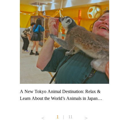
t TeamLab
A New Tokyo Animal Destination: Relax &
Shohei Oh
ng their
Learn About the World’s Animals in Japan
Other Jap
t to
#pr #japankuru #anitouch #anitouchtokyodome
From Kow
o see it for
#capybara #capybaracafe #animalcafe #tokyotrip
#pr #japa
1
|
11
#japantrip #카피바라 #애니터치 #아이와가볼
#kowa #sy
ink in bio)
만한곳 #도쿄여행 #가족여행 #東京旅遊 #東
#preworko