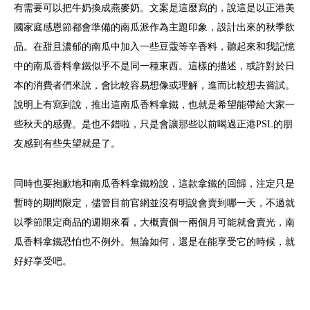
有需要可以把牛奶換成燕麥奶。文案是這麼寫的，說這是以正港美
國家庭感恩節都會準備的南瓜派作為主題印象，設計出來的秋季飲
品。在甜且濃郁的南瓜中加入一些豆蔻等辛香料，聽起來和我記憶
中的南瓜香料拿鐵似乎不是同一種東西。這樣的描述，或許對於日
本的消費者們來說，會比較容易想像或理解，進而比較想去嘗試。
說明上有寫到說，推出這南瓜香料拿鐵，也就是希望能帶給大家一
些秋天的感覺。是也不錯啦，只是會讓那些以前喝過正港PSL的朋
友感到有些失望就是了。
同時也要抱歉地和南瓜香料拿鐵粉說，這款拿鐵的回歸，注定只是
暫時的期間限定，儘管目前官網並沒有明說會賣到哪一天，不過就
以季節限定商品的週期來看，大概賣個一兩個月可能就會賣光，南
瓜香料拿鐵恐怕也不例外。無論如何，還是在能享受它的時候，就
好好享受吧。