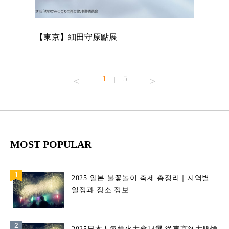
【東京】細田守原點展
【東京】
已！
1
5
|
MOST POPULAR
2025 일본 불꽃놀이 축제 총정리｜지역별
일정과 장소 정보