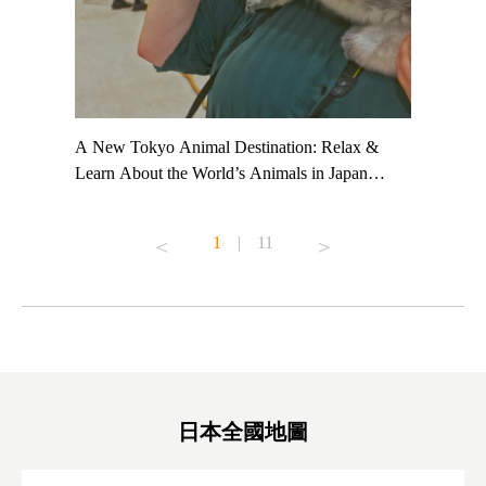
t TeamLab
A New Tokyo Animal Destination: Relax &
Shohei Oh
ng their
Learn About the World’s Animals in Japan
Other Jap
t to
#pr #japankuru #anitouch #anitouchtokyodome
From Kow
o see it for
#capybara #capybaracafe #animalcafe #tokyotrip
#pr #japa
1
|
11
#japantrip #카피바라 #애니터치 #아이와가볼
#kowa #sy
ink in bio)
만한곳 #도쿄여행 #가족여행 #東京旅遊 #東
#preworko
ex #kyoto
京親子景點 #日本動物互動體驗 #水豚泡澡 #
#japan
東京巨蛋城 #เที่ยวญี่ปุ่น2025 #ที่เที่ยว
#오타니쇼
on view of
ครอบครัว #สวนสัตว์ในร่ม #TokyoDomeCity
本旅遊 #運
oto ®
#anitouchtokyodome
ญี่ปุ่น #เ
#ผลิตภัณฑ์
日本全國地圖