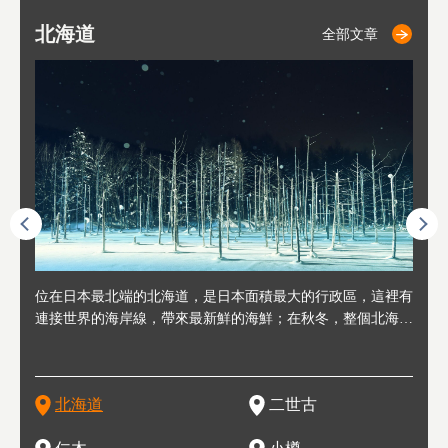
北海道
二世古
仁木
小樽
札幌
東
山
福
秋
全部文章
全部文章
全部文章
全部文章
全部文章
連人情
位在日本最北端的北海道，是日本面積最大的行政區，這裡有
位於北海道西邊，從札幌或新千歲機場出發約2小時車程，是
位於北海道西南部，距離小樽約30分鐘車程，是個坐擁好山好
位於北海道西部，距離札幌站約30分鐘車程。在19～20世紀前
位於北海道西南部的政經都市和交通樞紐，附近有新千歲機場
東北
位於
位於
座落
輪，方
連接世界的海岸線，帶來最新鮮的海鮮；在秋冬，整個北海道
日本代表性的國際級滑雪聖地，在海外也非常有名。其中最為
水好空氣等自然環境，因而種了很多水果的小鎮。櫻桃、葡萄
半，作為貿易港和鯡魚漁港而繁榮起來。當年的舊建築與倉庫
，連結東京、大阪等日本國內大城市及海外各大城市。每年2
峽相
冬天
大區
形民
為台灣
只剩一種顏色，無際的白雪與溫泉；到春夏，則是由五顏六色
人津津樂道的，是擁有世界頂級的「粉雪」雪質，無論是滑雪
、小番茄等，都是當地水果栽培的主角。而最近由於新開設了
，如今在小樽運河沿岸可見，並成為了北海道的代表觀光景點
月，在大通公園舉辦的「札幌雪祭」是聞名海外的北海道重要
聞名
有很
，且
大祭
在這裡
的薰衣草和花卉交織而成的花海。地大物博的北海道．物產豐
新手還是高手都為之著迷，回流客源絡繹不絕。不僅如此，畢
葡萄酒酒莊，作為能品酒嚐美食之所，也越來越有人氣。和隔
。正因曾作為漁港繁榮，小樽的海鮮壽司可是出了名的。市內
活動。由於以拉麵、成吉思汗烤肉、湯咖哩為代表美食，還有
岩手
亦人
則是
燈祭
上最大
饒，擁有香濃醇厚的牛乳和奶製品，以及自然壯麗的景致，北
竟是在北海道，當然少不了吃美食和泡溫泉這樣的旅遊體驗，
壁的余市一樣，望能發展為「酒莊觀光」小鎮，在這裏能走訪
擁有上百家壽司店，還有一條壽司店聚集的壽司街呢。
新鮮的海鮮丼、壽司等北海道物產及料理，都可以在這裡嚐到
名城
」之
東北
中之
北海道
二世古
海道的魅力，需要你用一年四季來體會。
這也是新雪谷（二世谷）受歡迎的原因之一。
葡萄園、觀摩葡萄酒釀造、遇見釀酒師，並感受當地的自然風
，因此也被稱為「食之寶庫」。
祭、
釜等
門地
名度
情與人文。
結天
一的
還有
點也