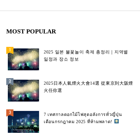
MOST POPULAR
2025 일본 불꽃놀이 축제 총정리｜지역별
일정과 장소 정보
2025日本人氣煙火大會14選 從東京到大阪煙
火任你選
7 เทศกาลดอกไม้ไฟสุดอลังการทั่วญี่ปุ่น
เดือนกรกฎาคม 2025 ที่ห้ามพลาด!