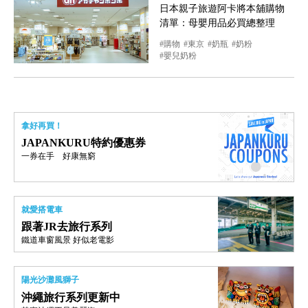
日本親子旅遊阿卡將本舖購物
清單：母嬰用品必買總整理
購物
東京
奶瓶
奶粉
嬰兒奶粉
拿好再買！
JAPANKURU特約優惠券
一券在手 好康無窮
就愛搭電車
跟著JR去旅行系列
鐵道車窗風景 好似老電影
陽光沙灘風獅子
沖繩旅行系列更新中