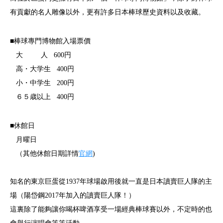
有貢獻的名人雕像以外，更有許多日本棒球歷史資料以及收藏。
■棒球專門博物館入場票價
大 人 600円
高・大学生 400円
小・中学生 200円
６５歳以上 400円
■休館日
月曜日
（其他休館日期詳情
官網
)
知名的東京巨蛋從1937年球場啟用後就一直是日本讀賣巨人隊的主
場（陽岱鋼2017年加入的讀賣巨人隊！）
這裏除了能夠讓你喝杯啤酒享受一場經典棒球賽以外，不定時的也