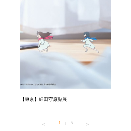
【東京】細田守原點展
【東京】
已！
1
5
|