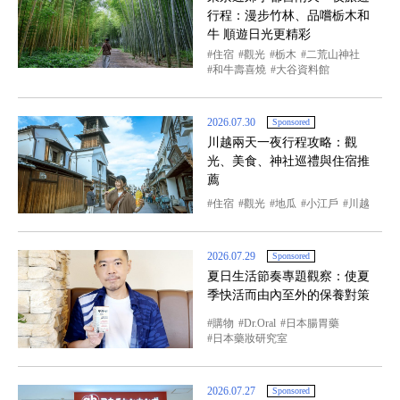
行程：漫步竹林、品嚐栃木和
牛 順遊日光更精彩
住宿
觀光
栃木
二荒山神社
和牛壽喜燒
大谷資料館
2026.07.30
Sponsored
川越兩天一夜行程攻略：觀
光、美食、神社巡禮與住宿推
薦
住宿
觀光
地瓜
小江戶
川越
2026.07.29
Sponsored
夏日生活節奏專題觀察：使夏
季快活而由內至外的保養對策
購物
Dr.Oral
日本腸胃藥
日本藥妝研究室
2026.07.27
Sponsored