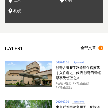
仁木
小樽
現。
札幌
LATEST
全部文章
2026.07.31
Sponsored
熊野古道新手路線與住宿推薦
｜入住龜之井飯店 熊野田邊輕
鬆享受朝聖之旅
住宿
健行
和歌山住宿
和歌山景點
2026.07.30
Sponsored
東京近郊宇都宮兩天一夜旅遊