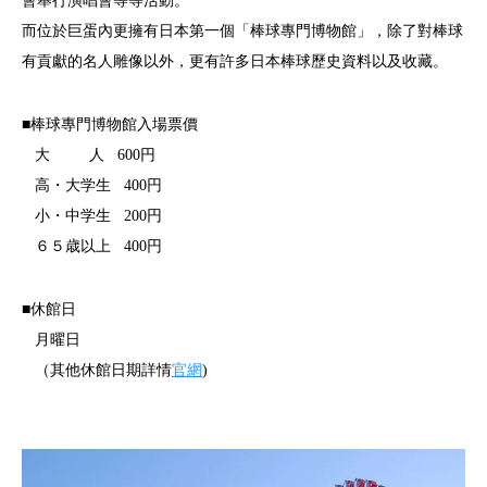
會舉行演唱會等等活動。
而位於巨蛋內更擁有日本第一個「棒球專門博物館」，除了對棒球
有貢獻的名人雕像以外，更有許多日本棒球歷史資料以及收藏。
■棒球專門博物館入場票價
大 人 600円
高・大学生 400円
小・中学生 200円
６５歳以上 400円
■休館日
月曜日
（其他休館日期詳情
官網
)