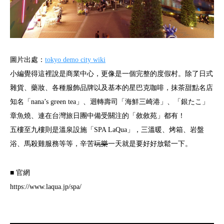
圖片出處：
tokyo demo city wiki
小編覺得這裡說是商業中心，更像是一個完整的度假村。除了日式
雜貨、藥妝、各種服飾品牌以及基本的星巴克咖啡，抹茶甜點名店
知名「nana’s green tea」、迴轉壽司「海鮮三崎港」、「銀たこ」
章魚燒、連在台灣旅日團中備受關注的「敘敘苑」都有！
五樓至九樓則是溫泉設施「SPA LaQua」，三溫暖、烤箱、岩盤
浴、馬殺雞服務等等，辛苦
玩樂
一天就是要好好放鬆一下。
■ 官網
https://www.laqua.jp/spa/