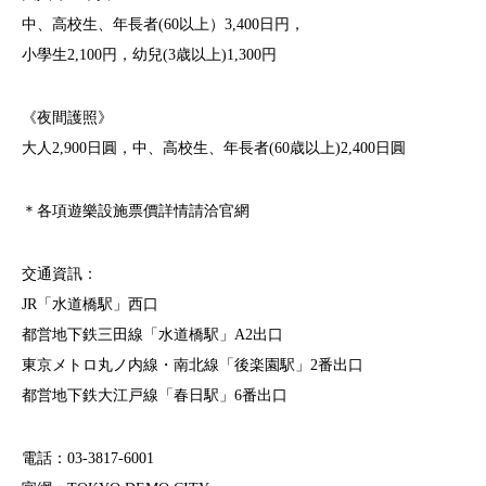
中、高校生、年長者(60以上）3,400日円，
小學生2,100円，幼兒(3歳以上)1,300円
《夜間護照》
大人2,900日圓，中、高校生、年長者(60歳以上)2,400日圓
＊各項遊樂設施票價詳情請洽官網
交通資訊：
JR「水道橋駅」西口
都営地下鉄三田線「水道橋駅」A2出口
東京メトロ丸ノ内線・南北線「後楽園駅」2番出口
都営地下鉄大江戸線「春日駅」6番出口
電話：03-3817-6001