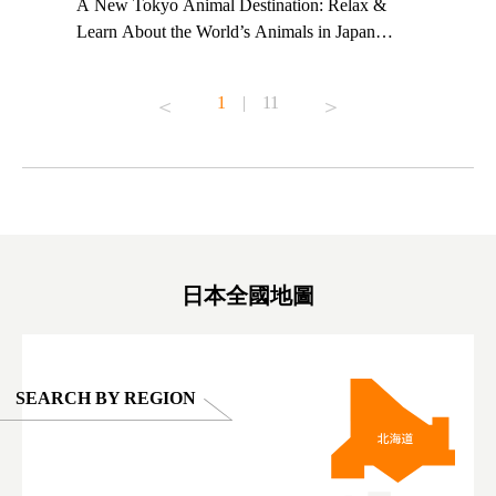
t TeamLab
A New Tokyo Animal Destination: Relax &
Shohei Oh
ng their
Learn About the World’s Animals in Japan
Other Jap
t to
#pr #japankuru #anitouch #anitouchtokyodome
From Kow
o see it for
#capybara #capybaracafe #animalcafe #tokyotrip
#pr #japa
1
|
11
#japantrip #카피바라 #애니터치 #아이와가볼
#kowa #sy
ink in bio)
만한곳 #도쿄여행 #가족여행 #東京旅遊 #東
#preworko
ex #kyoto
京親子景點 #日本動物互動體驗 #水豚泡澡 #
#japan
東京巨蛋城 #เที่ยวญี่ปุ่น2025 #ที่เที่ยว
#오타니쇼
on view of
ครอบครัว #สวนสัตว์ในร่ม #TokyoDomeCity
本旅遊 #運
oto ®
#anitouchtokyodome
ญี่ปุ่น #เ
#ผลิตภัณฑ์
日本全國地圖
SEARCH BY REGION