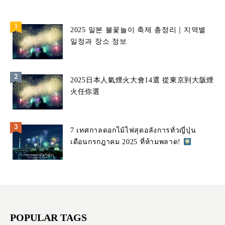
2025 일본 불꽃놀이 축제 총정리｜지역별
일정과 장소 정보
2025日本人氣煙火大會14選 從東京到大阪煙
火任你選
7 เทศกาลดอกไม้ไฟสุดอลังการทั่วญี่ปุ่น
เดือนกรกฎาคม 2025 ที่ห้ามพลาด!
POPULAR TAGS