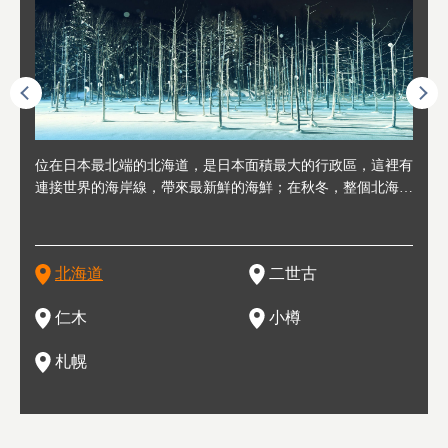
連人情
位在日本最北端的北海道，是日本面積最大的行政區，這裡有
位於北海道西邊，從札幌或新千歲機場出發約2小時車程，是
位於北海道西南部，距離小樽約30分鐘車程，是個坐擁好山好
位於北海道西部，距離札幌站約30分鐘車程。在19～20世紀前
位於北海道西南部的政經都市和交通樞紐，附近有新千歲機場
東北
位於
位於
座落
輪，方
連接世界的海岸線，帶來最新鮮的海鮮；在秋冬，整個北海道
日本代表性的國際級滑雪聖地，在海外也非常有名。其中最為
水好空氣等自然環境，因而種了很多水果的小鎮。櫻桃、葡萄
半，作為貿易港和鯡魚漁港而繁榮起來。當年的舊建築與倉庫
，連結東京、大阪等日本國內大城市及海外各大城市。每年2
峽相
冬天
大區
形民
為台灣
只剩一種顏色，無際的白雪與溫泉；到春夏，則是由五顏六色
人津津樂道的，是擁有世界頂級的「粉雪」雪質，無論是滑雪
、小番茄等，都是當地水果栽培的主角。而最近由於新開設了
，如今在小樽運河沿岸可見，並成為了北海道的代表觀光景點
月，在大通公園舉辦的「札幌雪祭」是聞名海外的北海道重要
聞名
有很
，且
大祭
在這裡
的薰衣草和花卉交織而成的花海。地大物博的北海道．物產豐
新手還是高手都為之著迷，回流客源絡繹不絕。不僅如此，畢
葡萄酒酒莊，作為能品酒嚐美食之所，也越來越有人氣。和隔
。正因曾作為漁港繁榮，小樽的海鮮壽司可是出了名的。市內
活動。由於以拉麵、成吉思汗烤肉、湯咖哩為代表美食，還有
岩手
亦人
則是
燈祭
上最大
饒，擁有香濃醇厚的牛乳和奶製品，以及自然壯麗的景致，北
竟是在北海道，當然少不了吃美食和泡溫泉這樣的旅遊體驗，
壁的余市一樣，望能發展為「酒莊觀光」小鎮，在這裏能走訪
擁有上百家壽司店，還有一條壽司店聚集的壽司街呢。
新鮮的海鮮丼、壽司等北海道物產及料理，都可以在這裡嚐到
名城
」之
東北
中之
北海道
二世古
海道的魅力，需要你用一年四季來體會。
這也是新雪谷（二世谷）受歡迎的原因之一。
葡萄園、觀摩葡萄酒釀造、遇見釀酒師，並感受當地的自然風
，因此也被稱為「食之寶庫」。
祭、
釜等
門地
名度
情與人文。
結天
一的
還有
點也
仁木
小樽
現。
札幌