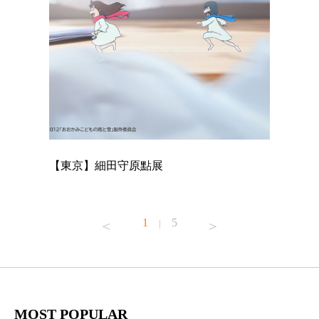
【東京】細田守原點展
【東京】
已！
1
5
|
MOST POPULAR