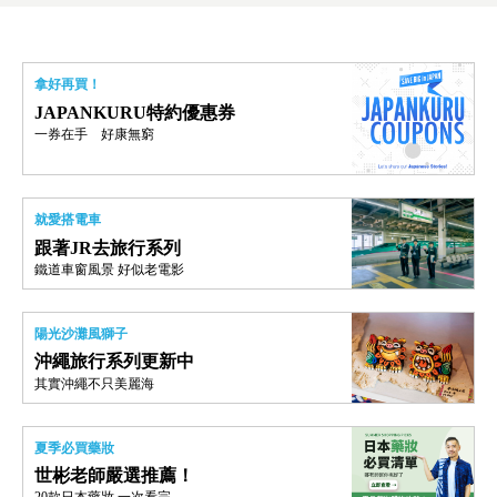
拿好再買！
JAPANKURU特約優惠券
一券在手 好康無窮
就愛搭電車
跟著JR去旅行系列
鐵道車窗風景 好似老電影
陽光沙灘風獅子
沖繩旅行系列更新中
其實沖繩不只美麗海
夏季必買藥妝
世彬老師嚴選推薦！