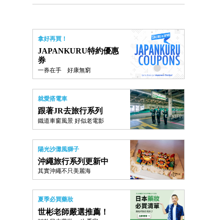
拿好再買！
JAPANKURU特約優惠
券
一券在手 好康無窮
就愛搭電車
跟著JR去旅行系列
鐵道車窗風景 好似老電影
陽光沙灘風獅子
沖繩旅行系列更新中
其實沖繩不只美麗海
夏季必買藥妝
世彬老師嚴選推薦！