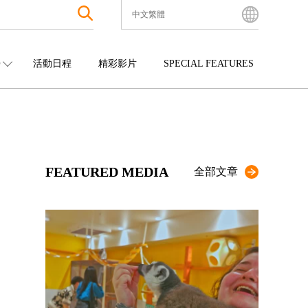
中文繁體
English
Bahasa Indonesia
O
活動日程
精彩影片
SPECIAL FEATURES
Français
한국어
中國
娛樂
九州
中文简体
四國
觀光
沖繩
中文繁體
ไทย
FEATURED MEDIA
Tiếng Việt
全部文章
日本語