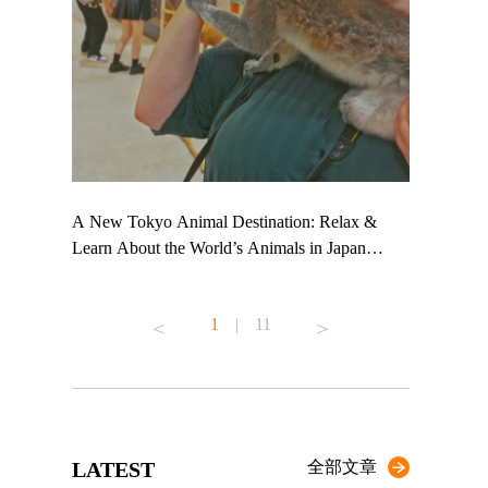
 TeamLab
A New Tokyo Animal Destination: Relax &
Shohei Oht
ng their
Learn About the World’s Animals in Japan
Other Japa
t to
#pr #japankuru #anitouch #anitouchtokyodome
From Kow
 see it for
#capybara #capybaracafe #animalcafe #tokyotrip
#pr #japan
1
|
11
#japantrip #카피바라 #애니터치 #아이와가볼
#kowa #sy
ink in bio)
만한곳 #도쿄여행 #가족여행 #東京旅遊 #東
#preworkou
ex #kyoto
京親子景點 #日本動物互動體驗 #水豚泡澡 #
#japan
東京巨蛋城 #เที่ยวญี่ปุ่น2025 #ที่เที่ยว
#오타니쇼
n view of
ครอบครัว #สวนสัตว์ในร่ม #TokyoDomeCity
本旅遊 #運
to ®
#anitouchtokyodome
ญี่ปุ่น #เ
LATEST
全部文章
#ผลิตภัณฑ์