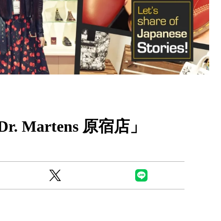
Ready to see TeamLab in Kyoto!? At
Biovortex Kyoto, the collective is taki
 Martens 原宿店」
acclaimed immersive art and bringing i
Japan's ancient capital. We can't wait to
ourselves this autumn!
>> Find out more at Japankuru.com! (l
#japankuru #teamlab #teamlabbiovort
#kyototrip #japantravel #artnews
Photos courtesy of teamLab, Exhibitio
teamLab Biovortex Kyoto, 2025, Kyo
teamLab, courtesy Pace Gallery