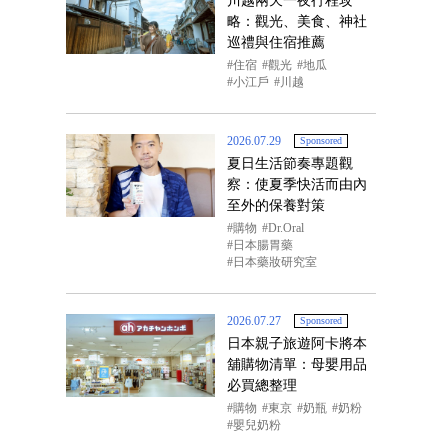
川越兩天一夜行程攻
略：觀光、美食、神社
巡禮與住宿推薦
住宿
觀光
地瓜
小江戶
川越
2026.07.29
Sponsored
夏日生活節奏專題觀
察：使夏季快活而由內
至外的保養對策
購物
Dr.Oral
日本腸胃藥
日本藥妝研究室
2026.07.27
Sponsored
日本親子旅遊阿卡將本
舖購物清單：母嬰用品
必買總整理
購物
東京
奶瓶
奶粉
嬰兒奶粉