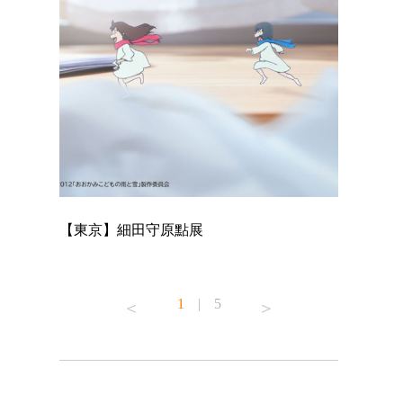
【東京】細田守原點展
【東京】「
已！
1
|
5