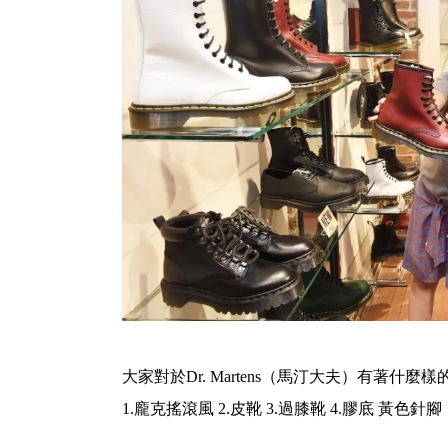
大家對於Dr. Martens（馬汀大夫）有著什麼
1.龐克搖滾風 2.皮靴 3.過膝靴 4.膠底 黃色針腳