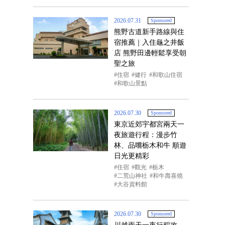
2026.07.31
Sponsored
熊野古道新手路線與住
宿推薦｜入住龜之井飯
店 熊野田邊輕鬆享受朝
聖之旅
住宿
健行
和歌山住宿
和歌山景點
2026.07.30
Sponsored
東京近郊宇都宮兩天一
夜旅遊行程：漫步竹
林、品嚐栃木和牛 順遊
日光更精彩
住宿
觀光
栃木
二荒山神社
和牛壽喜燒
大谷資料館
2026.07.30
Sponsored