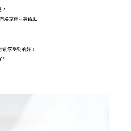
呢？
的布洛克鞋 4.英倫風
才能享受到的好！
!