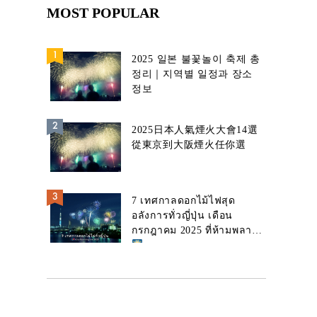
MOST POPULAR
2025 일본 불꽃놀이 축제 총
정리｜지역별 일정과 장소
정보
2025日本人氣煙火大會14選
從東京到大阪煙火任你選
7 เทศกาลดอกไม้ไฟสุด
อลังการทั่วญี่ปุ่น เดือน
กรกฎาคม 2025 ที่ห้ามพลาด!