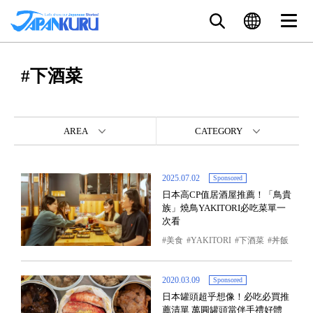
#下酒菜
AREA
CATEGORY
2025.07.02
Sponsored
日本高CP值居酒屋推薦！「鳥貴
族」燒鳥YAKITORI必吃菜單一
次看
美食
YAKITORI
下酒菜
丼飯
2020.03.09
Sponsored
日本罐頭超乎想像！必吃必買推
薦清單 萬圓罐頭當伴手禮好體