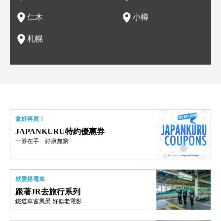
情與人文。
結天
一的
還有
點也
仁木
小樽
現。
札幌
拿好再買！
JAPANKURU特約優惠券
一券在手 好康無窮
就愛搭電車
跟著JR去旅行系列
鐵道車窗風景 好似老電影