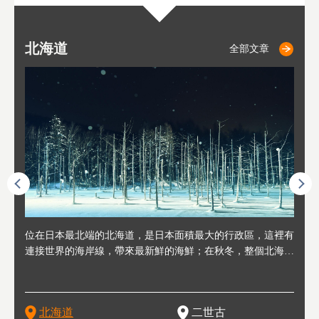
北海道
二世古
仁木
小樽
札幌
東
山
福
秋
全部文章
全部文章
全部文章
全部文章
全部文章
連人情
位在日本最北端的北海道，是日本面積最大的行政區，這裡有
位於北海道西邊，從札幌或新千歲機場出發約2小時車程，是
位於北海道西南部，距離小樽約30分鐘車程，是個坐擁好山好
位於北海道西部，距離札幌站約30分鐘車程。在19～20世紀前
位於北海道西南部的政經都市和交通樞紐，附近有新千歲機場
東北
位於
位於
座落
輪，方
連接世界的海岸線，帶來最新鮮的海鮮；在秋冬，整個北海道
日本代表性的國際級滑雪聖地，在海外也非常有名。其中最為
水好空氣等自然環境，因而種了很多水果的小鎮。櫻桃、葡萄
半，作為貿易港和鯡魚漁港而繁榮起來。當年的舊建築與倉庫
，連結東京、大阪等日本國內大城市及海外各大城市。每年2
峽相
冬天
大區
形民
為台灣
只剩一種顏色，無際的白雪與溫泉；到春夏，則是由五顏六色
人津津樂道的，是擁有世界頂級的「粉雪」雪質，無論是滑雪
、小番茄等，都是當地水果栽培的主角。而最近由於新開設了
，如今在小樽運河沿岸可見，並成為了北海道的代表觀光景點
月，在大通公園舉辦的「札幌雪祭」是聞名海外的北海道重要
聞名
有很
，且
大祭
在這裡
的薰衣草和花卉交織而成的花海。地大物博的北海道．物產豐
新手還是高手都為之著迷，回流客源絡繹不絕。不僅如此，畢
葡萄酒酒莊，作為能品酒嚐美食之所，也越來越有人氣。和隔
。正因曾作為漁港繁榮，小樽的海鮮壽司可是出了名的。市內
活動。由於以拉麵、成吉思汗烤肉、湯咖哩為代表美食，還有
岩手
亦人
則是
燈祭
上最大
饒，擁有香濃醇厚的牛乳和奶製品，以及自然壯麗的景致，北
竟是在北海道，當然少不了吃美食和泡溫泉這樣的旅遊體驗，
壁的余市一樣，望能發展為「酒莊觀光」小鎮，在這裏能走訪
擁有上百家壽司店，還有一條壽司店聚集的壽司街呢。
新鮮的海鮮丼、壽司等北海道物產及料理，都可以在這裡嚐到
名城
」之
東北
中之
北海道
二世古
海道的魅力，需要你用一年四季來體會。
這也是新雪谷（二世谷）受歡迎的原因之一。
葡萄園、觀摩葡萄酒釀造、遇見釀酒師，並感受當地的自然風
，因此也被稱為「食之寶庫」。
祭、
釜等
門地
名度