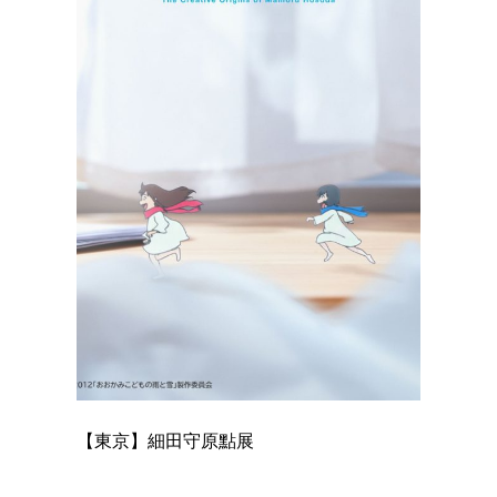
【東京】細田守原點展
【東京】
已！