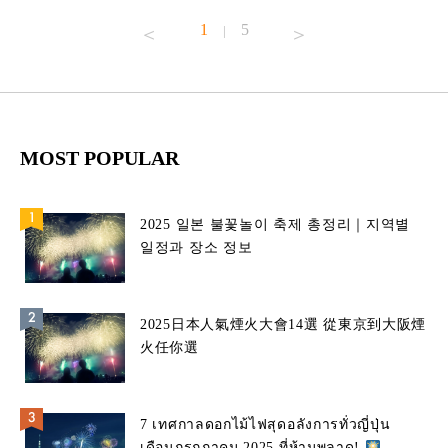
1
5
|
MOST POPULAR
2025 일본 불꽃놀이 축제 총정리｜지역별
일정과 장소 정보
2025日本人氣煙火大會14選 從東京到大阪煙
火任你選
7 เทศกาลดอกไม้ไฟสุดอลังการทั่วญี่ปุ่น
เดือนกรกฎาคม 2025 ที่ห้ามพลาด!