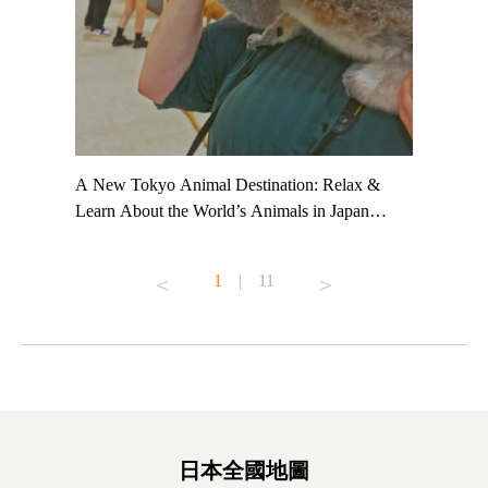
t TeamLab
A New Tokyo Animal Destination: Relax &
Shohei Oh
ng their
Learn About the World’s Animals in Japan
Other Jap
t to
#pr #japankuru #anitouch #anitouchtokyodome
From Kow
o see it for
#capybara #capybaracafe #animalcafe #tokyotrip
#pr #japa
1
|
11
#japantrip #카피바라 #애니터치 #아이와가볼
#kowa #sy
ink in bio)
만한곳 #도쿄여행 #가족여행 #東京旅遊 #東
#preworko
ex #kyoto
京親子景點 #日本動物互動體驗 #水豚泡澡 #
#japan
東京巨蛋城 #เที่ยวญี่ปุ่น2025 #ที่เที่ยว
#오타니쇼
on view of
ครอบครัว #สวนสัตว์ในร่ม #TokyoDomeCity
本旅遊 #運
oto ®
#anitouchtokyodome
ญี่ปุ่น #เ
#ผลิตภัณฑ์
日本全國地圖