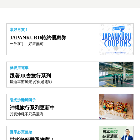
拿好再買！
JAPANKURU特約優惠券
一券在手 好康無窮
就愛搭電車
跟著JR去旅行系列
鐵道車窗風景 好似老電影
陽光沙灘風獅子
沖繩旅行系列更新中
其實沖繩不只美麗海
夏季必買藥妝
世彬老師嚴選推薦！