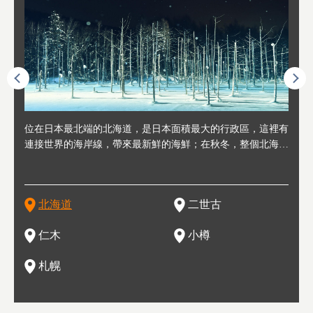
連人情
位在日本最北端的北海道，是日本面積最大的行政區，這裡有
位於北海道西邊，從札幌或新千歲機場出發約2小時車程，是
位於北海道西南部，距離小樽約30分鐘車程，是個坐擁好山好
位於北海道西部，距離札幌站約30分鐘車程。在19～20世紀前
位於北海道西南部的政經都市和交通樞紐，附近有新千歲機場
東北
位於
位於
座落
輪，方
連接世界的海岸線，帶來最新鮮的海鮮；在秋冬，整個北海道
日本代表性的國際級滑雪聖地，在海外也非常有名。其中最為
水好空氣等自然環境，因而種了很多水果的小鎮。櫻桃、葡萄
半，作為貿易港和鯡魚漁港而繁榮起來。當年的舊建築與倉庫
，連結東京、大阪等日本國內大城市及海外各大城市。每年2
峽相
冬天
大區
形民
為台灣
只剩一種顏色，無際的白雪與溫泉；到春夏，則是由五顏六色
人津津樂道的，是擁有世界頂級的「粉雪」雪質，無論是滑雪
、小番茄等，都是當地水果栽培的主角。而最近由於新開設了
，如今在小樽運河沿岸可見，並成為了北海道的代表觀光景點
月，在大通公園舉辦的「札幌雪祭」是聞名海外的北海道重要
聞名
有很
，且
大祭
在這裡
的薰衣草和花卉交織而成的花海。地大物博的北海道．物產豐
新手還是高手都為之著迷，回流客源絡繹不絕。不僅如此，畢
葡萄酒酒莊，作為能品酒嚐美食之所，也越來越有人氣。和隔
。正因曾作為漁港繁榮，小樽的海鮮壽司可是出了名的。市內
活動。由於以拉麵、成吉思汗烤肉、湯咖哩為代表美食，還有
岩手
亦人
則是
燈祭
上最大
饒，擁有香濃醇厚的牛乳和奶製品，以及自然壯麗的景致，北
竟是在北海道，當然少不了吃美食和泡溫泉這樣的旅遊體驗，
壁的余市一樣，望能發展為「酒莊觀光」小鎮，在這裏能走訪
擁有上百家壽司店，還有一條壽司店聚集的壽司街呢。
新鮮的海鮮丼、壽司等北海道物產及料理，都可以在這裡嚐到
名城
」之
東北
中之
北海道
二世古
海道的魅力，需要你用一年四季來體會。
這也是新雪谷（二世谷）受歡迎的原因之一。
葡萄園、觀摩葡萄酒釀造、遇見釀酒師，並感受當地的自然風
，因此也被稱為「食之寶庫」。
祭、
釜等
門地
名度
情與人文。
結天
一的
還有
點也
仁木
小樽
現。
札幌