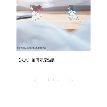
【東京】細田守原點展
【東京】
已！
1
5
|