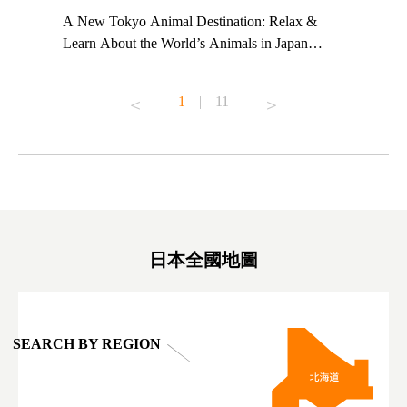
t TeamLab
A New Tokyo Animal Destination: Relax &
Shohei Oh
ng their
Learn About the World’s Animals in Japan
Other Jap
t to
#pr #japankuru #anitouch #anitouchtokyodome
From Kow
o see it for
#capybara #capybaracafe #animalcafe #tokyotrip
#pr #japa
1
|
11
#japantrip #카피바라 #애니터치 #아이와가볼
#kowa #sy
ink in bio)
만한곳 #도쿄여행 #가족여행 #東京旅遊 #東
#preworko
ex #kyoto
京親子景點 #日本動物互動體驗 #水豚泡澡 #
#japan
東京巨蛋城 #เที่ยวญี่ปุ่น2025 #ที่เที่ยว
#오타니쇼
on view of
ครอบครัว #สวนสัตว์ในร่ม #TokyoDomeCity
本旅遊 #運
oto ®
#anitouchtokyodome
ญี่ปุ่น #เ
#ผลิตภัณฑ์
日本全國地圖
SEARCH BY REGION