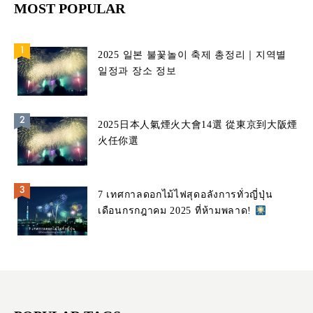
MOST POPULAR
2025 일본 불꽃놀이 축제 총정리｜지역별
일정과 장소 정보
2025日本人氣煙火大會14選 從東京到大阪煙
火任你選
7 เทศกาลดอกไม้ไฟสุดอลังการทั่วญี่ปุ่น
เดือนกรกฎาคม 2025 ที่ห้ามพลาด!