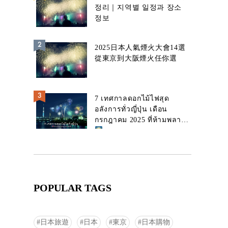
정리｜지역별 일정과 장소
정보
2025日本人氣煙火大會14選
從東京到大阪煙火任你選
7 เทศกาลดอกไม้ไฟสุด
อลังการทั่วญี่ปุ่น เดือน
กรกฎาคม 2025 ที่ห้ามพลาด!
POPULAR TAGS
日本旅遊
日本
東京
日本購物