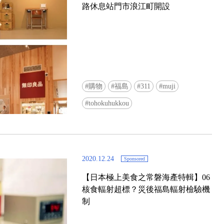
路休息站門市浪江町開設
購物
福島
311
muji
Ready to see TeamLab in Kyoto!? At
tohokuhukkou
Biovortex Kyoto, the collective is taki
acclaimed immersive art and bringing i
Japan's ancient capital. We can't wait to
ourselves this autumn!
2020.12.24
Sponsored
>> Find out more at Japankuru.com! (l
#japankuru #teamlab #teamlabbiovort
【日本極上美食之常磐海產特輯】06
#kyototrip #japantravel #artnews
核食輻射超標？災後福島輻射檢驗機
Photos courtesy of teamLab, Exhibitio
制
teamLab Biovortex Kyoto, 2025, Kyo
teamLab, courtesy Pace Gallery