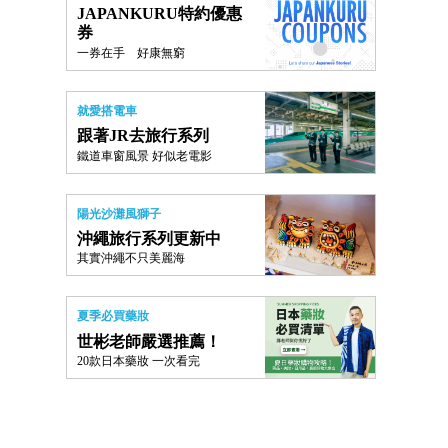
JAPANKURU特約優惠
券
一券在手 好康無窮
就愛搭電車
跟著JR去旅行系列
鐵道車窗風景 好似老電影
陽光沙灘風獅子
沖繩旅行系列更新中
其實沖繩不只美麗海
夏季必買藥妝
世彬老師嚴選推薦！
20款日本藥妝 一次看完