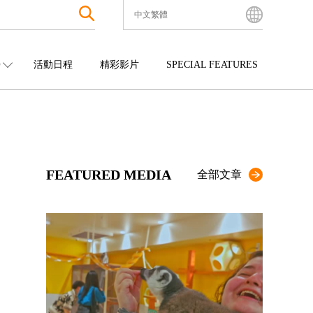
中文繁體
English
Bahasa Indonesia
O
活動日程
精彩影片
SPECIAL FEATURES
Français
한국어
中國
娛樂
九州
中文简体
四國
觀光
沖繩
中文繁體
ไทย
FEATURED MEDIA
Tiếng Việt
全部文章
日本語