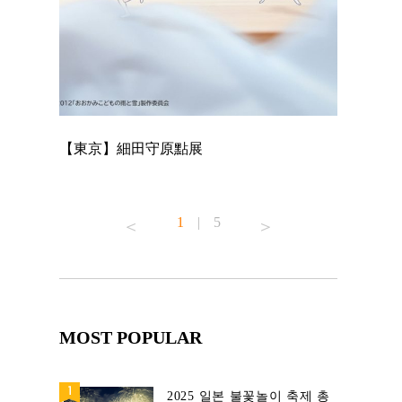
【東京】細田守原點展
【東京】「
已！
1
|
5
MOST POPULAR
2025 일본 불꽃놀이 축제 총