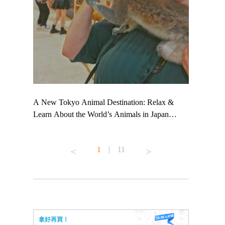
 TeamLab
A New Tokyo Animal Destination: Relax &
Shohei Oht
ng their
Learn About the World’s Animals in Japan
Other Japa
t to
#pr #japankuru #anitouch #anitouchtokyodome
From Kow
 see it for
#capybara #capybaracafe #animalcafe #tokyotrip
#pr #japan
1
|
11
#japantrip #카피바라 #애니터치 #아이와가볼
#kowa #sy
ink in bio)
만한곳 #도쿄여행 #가족여행 #東京旅遊 #東
#preworkou
ex #kyoto
京親子景點 #日本動物互動體驗 #水豚泡澡 #
#japan
東京巨蛋城 #เที่ยวญี่ปุ่น2025 #ที่เที่ยว
#오타니쇼
n view of
ครอบครัว #สวนสัตว์ในร่ม #TokyoDomeCity
本旅遊 #運
to ®
#anitouchtokyodome
ญี่ปุ่น #เ
拿好再買！
#ผลิตภัณฑ์