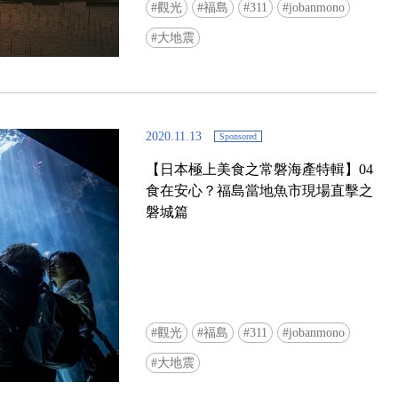
觀光
福島
311
jobanmono
大地震
2020.11.13
Sponsored
【日本極上美食之常磐海產特輯】04
食在安心？福島當地魚市現場直擊之
磐城篇
觀光
福島
311
jobanmono
大地震