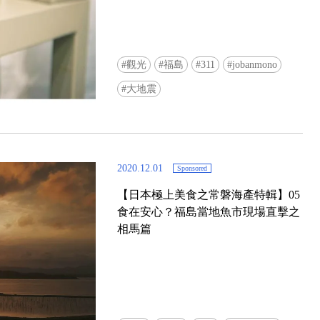
觀光
福島
311
jobanmono
大地震
2020.12.01
Sponsored
【日本極上美食之常磐海產特輯】05
食在安心？福島當地魚市現場直擊之
相馬篇