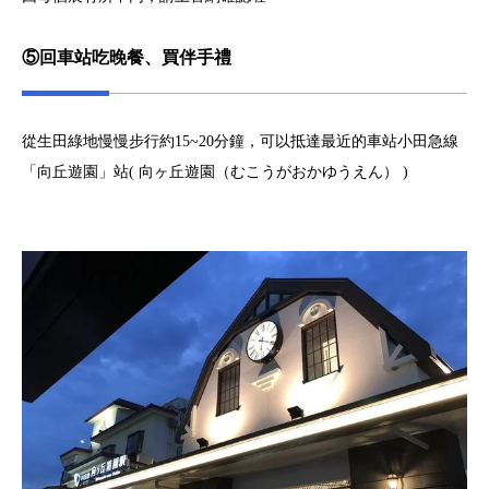
⑤回車站吃晚餐、買伴手禮
從生田綠地慢慢步行約15~20分鐘，可以抵達最近的車站小田急線
「向丘遊園」站( 向ヶ丘遊園（むこうがおかゆうえん） )