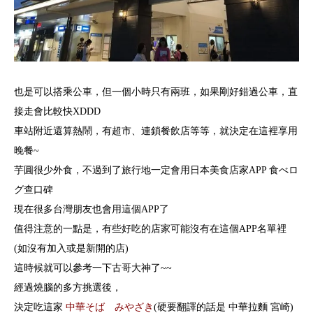
也是可以搭乘公車，但一個小時只有兩班，如果剛好錯過公車，直
接走會比較快XDDD
車站附近還算熱鬧，有超市、連鎖餐飲店等等，就決定在這裡享用
晚餐~
芋圓很少外食，不過到了旅行地一定會用日本美食店家APP 食べロ
グ查口碑
現在很多台灣朋友也會用這個APP了
值得注意的一點是，有些好吃的店家可能沒有在這個APP名單裡
(如沒有加入或是新開的店)
這時候就可以參考一下古哥大神了~~
經過燒腦的多方挑選後，
決定吃這家
中華そば みやざき
(硬要翻譯的話是 中華拉麵 宮崎)