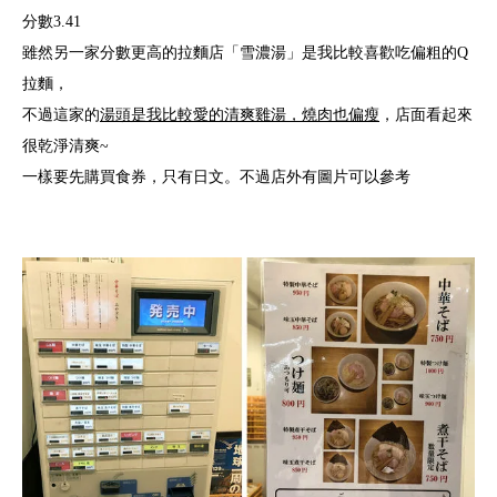
分數3.41
雖然另一家分數更高的拉麵店「雪濃湯」是我比較喜歡吃偏粗的Q
拉麵，
不過這家的
湯頭是我比較愛的清爽雞湯，燒肉也偏瘦
，店面看起來
很乾淨清爽~
一樣要先購買食券，只有日文。不過店外有圖片可以參考