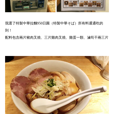
我選了特製中華拉麵950日圓（特製中華そば）所有料通通吃的
到！
配料包含兩片豬肉叉燒、三片雞肉叉燒、雞蛋一顆、滷筍干兩三片