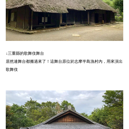
↓三重縣的歌舞伎舞台
居然連舞台都搬過來了！這舞台原位於志摩半島漁村內，用來演出
歌舞伎