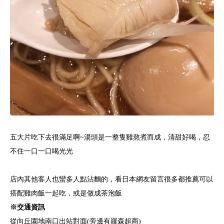
五大片吃下去很滿足啊~湯頭是一整隻雞熬煮而成，清甜好喝，忍
不住一口一口喝光光
店內其他客人也蠻多人點沾麵的，看日本網友留言很多都推薦可以
搭配雞肉飯一起吃，或是做成茶泡飯
※交通資訊
從向丘園地南口出站對面(旁邊有羅森超商)