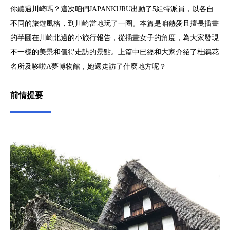
你聽過川崎嗎？這次咱們JAPANKURU出動了5組特派員，以各自
不同的旅遊風格，到川崎當地玩了一圈。本篇是咱熱愛且擅長插畫
的芋圓在川崎北邊的小旅行報告，從插畫女子的角度，為大家發現
不一樣的美景和值得走訪的景點。上篇中已經和大家介紹了杜鵑花
名所及哆啦A夢博物館，她還走訪了什麼地方呢？
前情提要