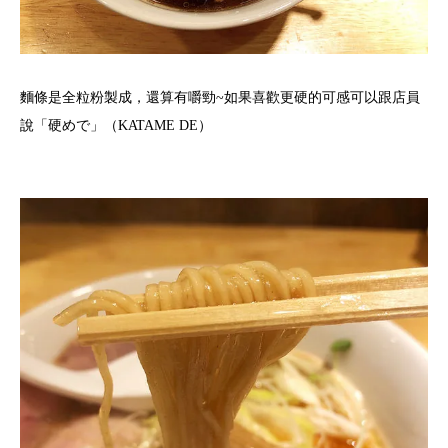
麵條是全粒粉製成，還算有嚼勁~如果喜歡更硬的可感可以跟店員
說「硬めで」（KATAME DE）