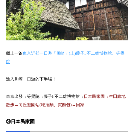
繼上一篇
東京近郊一日遊「川崎」(上)藤子F不二雄博物館、等覺
院
進入川崎一日遊的下半場！
東京出發→等覺院→藤子F不二雄博物館→
日本民家園→生田綠地
散步→向丘遊園站(吃拉麵、買麵包)→回家
③日本民家園