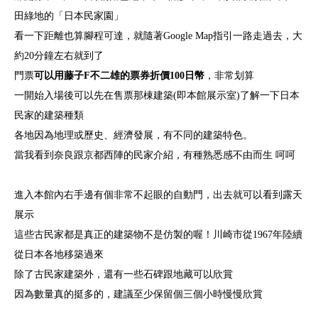
田綠地的「日本民家園」
看一下距離也算腳程可達，就隨著Google Map指引一路走過去，大
約20分鐘左右就到了
門票
可以用藤子F不二雄的票券折價100日幣
，非常划算
一開始入場後可以先在售票那棟建築(即本館展示室)了解一下日本
民家的建築種類
各地因為地理或歷史、經濟發展，有不同的建築特色。
當我看到奈良跟京都西陣的民家介紹，有種熟悉感不由而生 呵呵
進入本館內右手邊有個非常不起眼的自動門，出去就可以看到露天
展示
這些古民家都是真正的建築物不是仿製的喔！川崎市從1967年陸續
從日本各地移築過來
除了古民家建築外，還有一些石碑跟地藏可以欣賞
因為數量真的挺多的，建議至少保留個三個小時慢慢欣賞