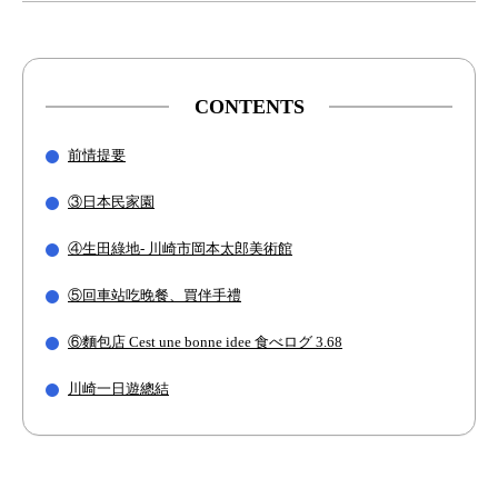
CONTENTS
前情提要
③日本民家園
④生田綠地- 川崎市岡本太郎美術館
⑤回車站吃晚餐、買伴手禮
⑥麵包店 Cest une bonne idee 食べログ 3.68
川崎一日遊總結