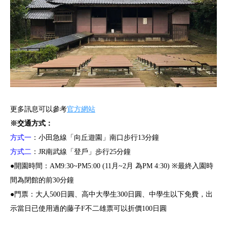
更多訊息可以參考
官方網站
※交通方式：
方式一
：小田急線「向丘遊園」南口步行13分鐘
方式二
：JR南武線「登戶」步行25分鐘
●開園時間：AM9:30~PM5:00 (11月~2月 為PM 4:30) ※最終入園時
間為閉館的前30分鐘
●門票：大人500日圓、高中大學生300日圓、中學生以下免費，出
示當日已使用過的藤子F不二雄票可以折價100日圓