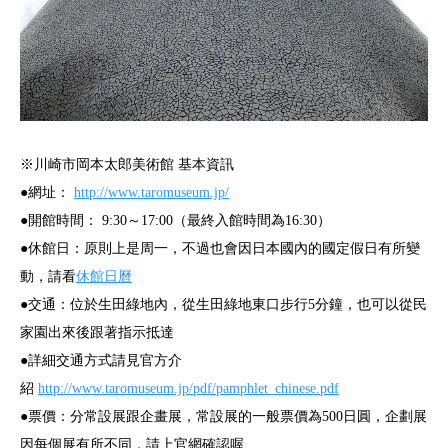
※川崎市岡本太郎美術館 基本資訊
●網址：
http://www.taromuseum.jp/
●開館時間： 9:30～17:00（最終入館時間為16:30）
●休館日：原則上是周一，不過也會因日本國內的國定假日有所變
動，請看
休館日曆
●交通：位於生田綠地內，從生田綠地東口步行5分鐘，也可以從民
家園出來後跟著指示抵達
●詳細交通方式請見官方介
紹
http://www.taromuseum.jp/pdf/pamphlet_chinese.pdf
●票價：分常設展跟企畫展，常設展的一般票價為500日圓，企劃展
因每個展有所不同，請上官網確認喔