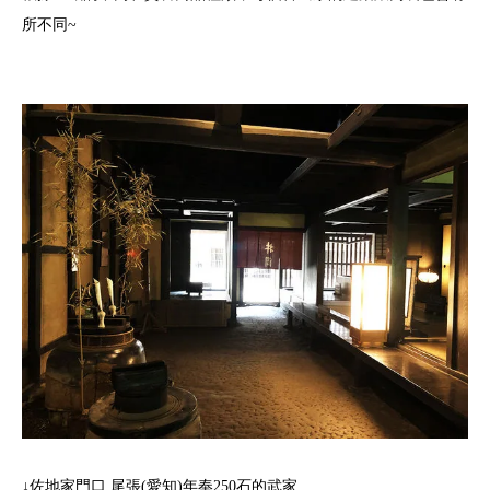
所不同~
↓佐地家門口 尾張(愛知)年奉250石的武家