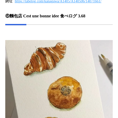
網址
https://tabelog.com/kanagawa/A1405/A140506/14071661/
⑥麵包店 Cest une bonne idee 食べログ 3.68