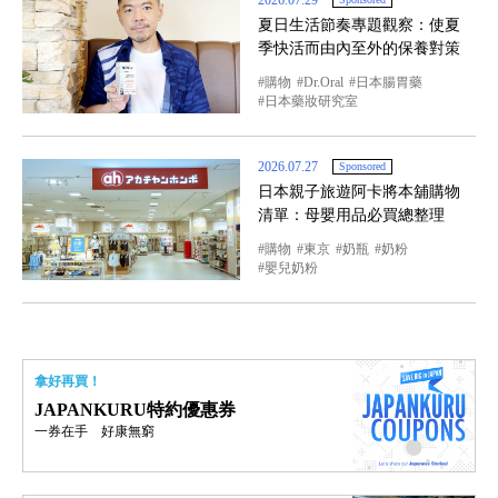
夏日生活節奏專題觀察：使夏
季快活而由內至外的保養對策
購物
Dr.Oral
日本腸胃藥
日本藥妝研究室
2026.07.27
Sponsored
日本親子旅遊阿卡將本舖購物
清單：母嬰用品必買總整理
購物
東京
奶瓶
奶粉
嬰兒奶粉
拿好再買！
JAPANKURU特約優惠券
一券在手 好康無窮