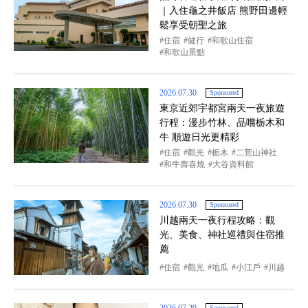
｜入住龜之井飯店 熊野田邊輕
鬆享受朝聖之旅
住宿
健行
和歌山住宿
和歌山景點
2026.07.30
Sponsored
東京近郊宇都宮兩天一夜旅遊
行程：漫步竹林、品嚐栃木和
牛 順遊日光更精彩
住宿
觀光
栃木
二荒山神社
和牛壽喜燒
大谷資料館
2026.07.30
Sponsored
川越兩天一夜行程攻略：觀
光、美食、神社巡禮與住宿推
薦
住宿
觀光
地瓜
小江戶
川越
2026.07.29
Sponsored