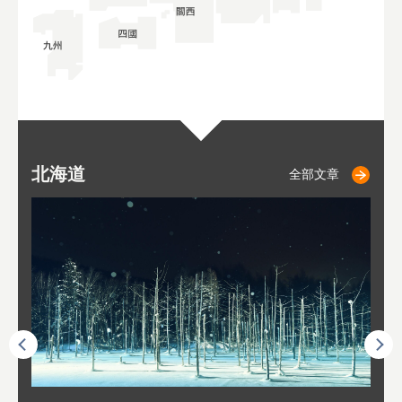
北海道
二世古
仁木
小樽
札幌
東
山
福
秋
全部文章
全部文章
全部文章
全部文章
全部文章