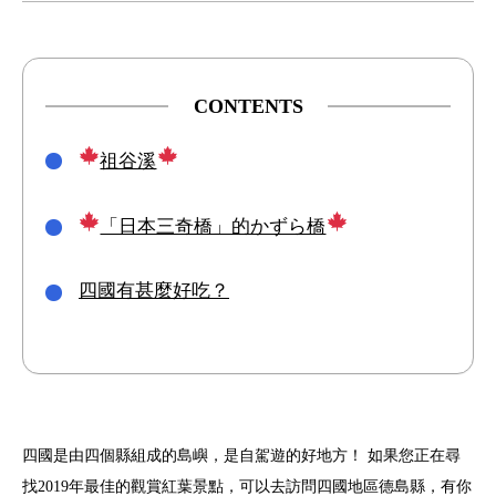
CONTENTS
祖谷溪
「日本三奇橋」的かずら橋
四國有甚麼好吃？
四國是由四個縣組成的島嶼，是自駕遊的好地方！ 如果您正在尋
找2019年最佳的觀賞紅葉景點，可以去訪問四國地區德島縣，有你