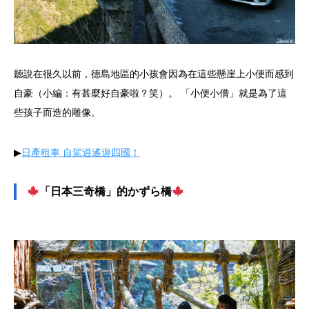
聽說在很久以前，德島地區的小孩會因為在這些懸崖上小便而感到
自豪（小編：有甚麼好自豪啦？笑）。 「小便小僧」就是為了這
些孩子而造的雕像。
▶︎
日產租車 自駕逍遙遊四國！
「日本三奇橋」的かずら橋