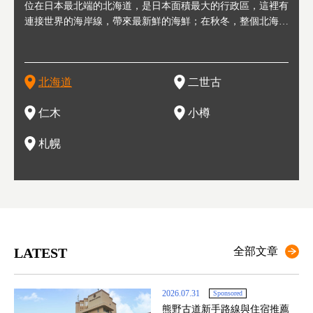
連人情
位在日本最北端的北海道，是日本面積最大的行政區，這裡有
位於北海道西邊，從札幌或新千歲機場出發約2小時車程，是
位於北海道西南部，距離小樽約30分鐘車程，是個坐擁好山好
位於北海道西部，距離札幌站約30分鐘車程。在19～20世紀前
位於北海道西南部的政經都市和交通樞紐，附近有新千歲機場
東北
位於
位於
座落
輪，方
連接世界的海岸線，帶來最新鮮的海鮮；在秋冬，整個北海道
日本代表性的國際級滑雪聖地，在海外也非常有名。其中最為
水好空氣等自然環境，因而種了很多水果的小鎮。櫻桃、葡萄
半，作為貿易港和鯡魚漁港而繁榮起來。當年的舊建築與倉庫
，連結東京、大阪等日本國內大城市及海外各大城市。每年2
峽相
冬天
大區
形民
為台灣
只剩一種顏色，無際的白雪與溫泉；到春夏，則是由五顏六色
人津津樂道的，是擁有世界頂級的「粉雪」雪質，無論是滑雪
、小番茄等，都是當地水果栽培的主角。而最近由於新開設了
，如今在小樽運河沿岸可見，並成為了北海道的代表觀光景點
月，在大通公園舉辦的「札幌雪祭」是聞名海外的北海道重要
聞名
有很
，且
大祭
在這裡
的薰衣草和花卉交織而成的花海。地大物博的北海道．物產豐
新手還是高手都為之著迷，回流客源絡繹不絕。不僅如此，畢
葡萄酒酒莊，作為能品酒嚐美食之所，也越來越有人氣。和隔
。正因曾作為漁港繁榮，小樽的海鮮壽司可是出了名的。市內
活動。由於以拉麵、成吉思汗烤肉、湯咖哩為代表美食，還有
岩手
亦人
則是
燈祭
上最大
饒，擁有香濃醇厚的牛乳和奶製品，以及自然壯麗的景致，北
竟是在北海道，當然少不了吃美食和泡溫泉這樣的旅遊體驗，
壁的余市一樣，望能發展為「酒莊觀光」小鎮，在這裏能走訪
擁有上百家壽司店，還有一條壽司店聚集的壽司街呢。
新鮮的海鮮丼、壽司等北海道物產及料理，都可以在這裡嚐到
名城
」之
東北
中之
北海道
二世古
海道的魅力，需要你用一年四季來體會。
這也是新雪谷（二世谷）受歡迎的原因之一。
葡萄園、觀摩葡萄酒釀造、遇見釀酒師，並感受當地的自然風
，因此也被稱為「食之寶庫」。
祭、
釜等
門地
名度
情與人文。
結天
一的
還有
點也
仁木
小樽
現。
札幌
LATEST
全部文章
2026.07.31
Sponsored
熊野古道新手路線與住宿推薦