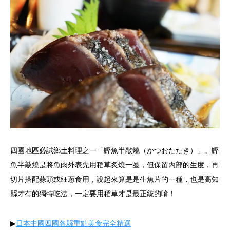
四國地區必試鄉土料理之一「鰹魚半敲燒（かつおたたき）」。鰹
魚半敲燒是將魚肉外表先用稻草炙燒一圈，但保留內部的生度，再
切片搭配蒜頭或細蔥食用，說起來算是是生魚片的一種，也是高知
縣才有的獨特吃法，一定要用稻草才是最正統的唷！
▶︎
日本中國四國各縣重點美食完全精選