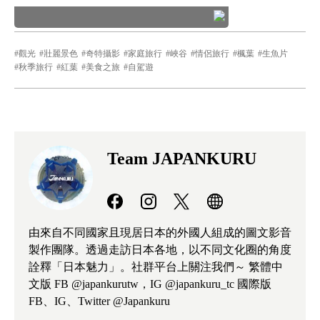
觀光
壯麗景色
奇特攝影
家庭旅行
峽谷
情侶旅行
楓葉
生魚片
秋季旅行
紅葉
美食之旅
自駕遊
Team JAPANKURU
由來自不同國家且現居日本的外國人組成的圖文影音
製作團隊。透過走訪日本各地，以不同文化圈的角度
詮釋「日本魅力」。社群平台上關注我們～ 繁體中
文版 FB @japankurutw，IG @japankuru_tc 國際版
FB、IG、Twitter @Japankuru