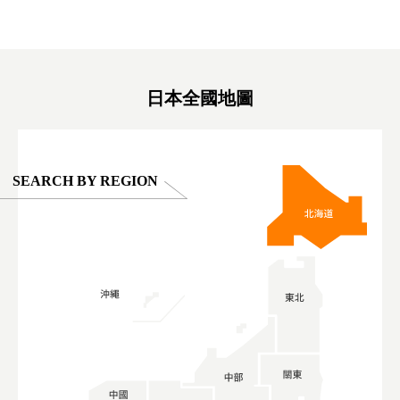
東京巨蛋城 #เที่ยวญี่ปุ่น2025 #ที่เที่ยว
#오타니쇼
on view of
ครอบครัว #สวนสัตว์ในร่ม #TokyoDomeCity
本旅遊 #運
oto ®
#anitouchtokyodome
ญี่ปุ่น #เ
#ผลิตภัณฑ์
日本全國地圖
SEARCH BY REGION