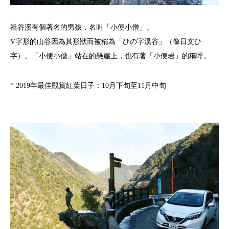
祖谷溪有個著名的男孩，名叫「小便小僧」。
V字形的山谷因為其形狀而被稱為「ひの字溪谷」（像日文ひ
字）。「小便小僧」站在的懸崖上，也有著「小便岩」的稱呼。
* 2019年最佳觀賞紅葉日子：10月下旬至11月中旬