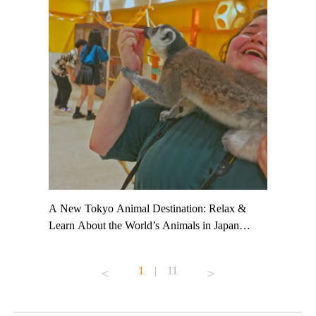
t TeamLab
A New Tokyo Animal Destination: Relax &
Shohei Oh
ng their
Learn About the World’s Animals in Japan
Other Jap
t to
#pr #japankuru #anitouch #anitouchtokyodome
From Kow
o see it for
#capybara #capybaracafe #animalcafe #tokyotrip
#pr #japa
1
|
11
#japantrip #카피바라 #애니터치 #아이와가볼
#kowa #sy
ink in bio)
만한곳 #도쿄여행 #가족여행 #東京旅遊 #東
#preworko
ex #kyoto
京親子景點 #日本動物互動體驗 #水豚泡澡 #
#japan