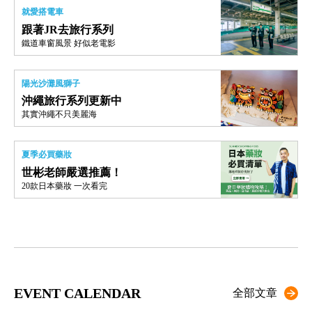
就愛搭電車
跟著JR去旅行系列
鐵道車窗風景 好似老電影
陽光沙灘風獅子
沖繩旅行系列更新中
其實沖繩不只美麗海
夏季必買藥妝
世彬老師嚴選推薦！
20款日本藥妝 一次看完
EVENT CALENDAR
全部文章