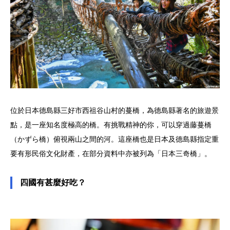
位於日本德島縣三好市西祖谷山村的蔓橋，為德島縣著名的旅遊景
點，是一座知名度極高的橋。有挑戰精神的你，可以穿過藤蔓橋
（かずら橋）俯視兩山之間的河。這座橋也是日本及德島縣指定重
要有形民俗文化財產，在部分資料中亦被列為「日本三奇橋」。
四國有甚麼好吃？