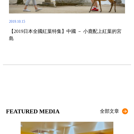
2019.10.15
【2019日本全國紅葉特集】中國 － 小鹿配上紅葉的宮
2019.
島
北野
【2
高
FEATURED MEDIA
全部文章