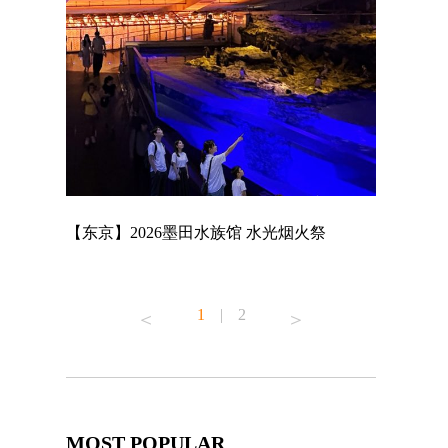
店
【东京】2026墨田水族馆 水光烟火祭
【东京】A
MAGNET 
1
|
2
MOST POPULAR