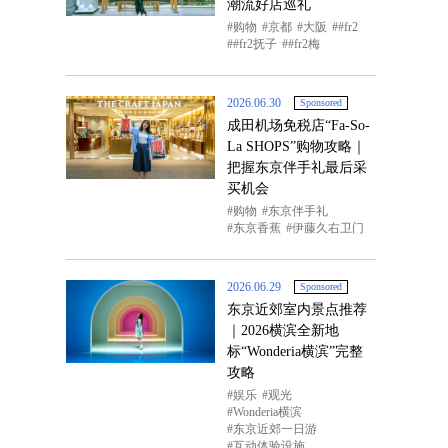
潮流好店巡礼
购物
京都
大阪
#fr2
#fr2抚子
#fr2梅
2026.06.30
Sponsored
成田机场免税店“Fa-So-
La SHOPS”购物攻略｜
把握东京伴手礼最后采
买机会
购物
东京伴手礼
东京香蕉
伊藤久右卫门
2026.06.29
Sponsored
东京近郊室内景点推荐
｜2026横滨全新地
标“Wonderia横滨”完整
攻略
娱乐
观光
Wonderia横滨
东京近郊一日游
互动体验设施