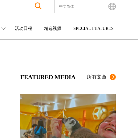
中文简体
English
Bahasa Indonesia
O
活动日程
精选视频
SPECIAL FEATURES
Français
한국어
中国
娱乐
九州
中文简体
四国
观光
冲绳
中文繁體
ไทย
FEATURED MEDIA
Tiếng Việt
所有文章
日本語