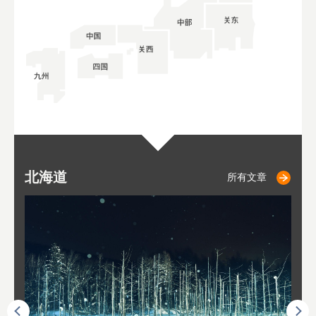
北海道
小樽
札幌
东
山
福
秋
所有文章
所有文章
所有文章