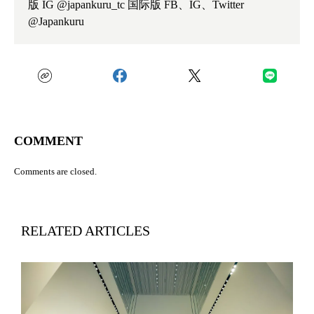
版 IG @japankuru_tc 国际版 FB、IG、Twitter
@Japankuru
COMMENT
Comments are closed.
RELATED ARTICLES