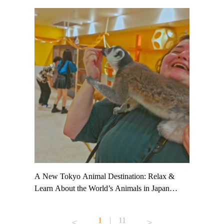
t TeamLab
A New Tokyo Animal Destination: Relax &
Shohei Oh
ng their
Learn About the World’s Animals in Japan
Other Jap
t to
#pr #japankuru #anitouch #anitouchtokyodome
From Kow
o see it for
#capybara #capybaracafe #animalcafe #tokyotrip
#pr #japa
1
|
11