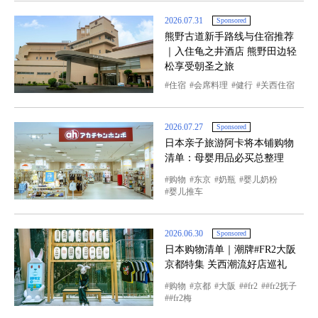
2026.07.31
Sponsored
熊野古道新手路线与住宿推荐
｜入住龟之井酒店 熊野田边轻
松享受朝圣之旅
住宿
会席料理
健行
关西住宿
2026.07.27
Sponsored
日本亲子旅游阿卡将本铺购物
清单：母婴用品必买总整理
购物
东京
奶瓶
婴儿奶粉
婴儿推车
2026.06.30
Sponsored
日本购物清单｜潮牌#FR2大阪
京都特集 关西潮流好店巡礼
购物
京都
大阪
#fr2
#fr2抚子
#fr2梅