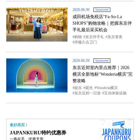
2026.06.30
Sponsored
成田机场免税店“Fa-So-La
SHOPS”购物攻略｜把握东京伴
手礼最后采买机会
购物
东京伴手礼
东京香蕉
伊藤久右卫门
2026.06.29
Sponsored
东京近郊室内景点推荐｜2026
横滨全新地标“Wonderia横滨”完
整攻略
娱乐
观光
Wonderia横滨
东京近郊一日游
互动体验设施
拿好再买！
JAPANKURU特约优惠券
一券在手，优惠无穷。