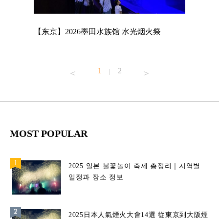
店
【东京】2026墨田水族馆 水光烟火祭
【东京】A
MAGNET
1
2
|
MOST POPULAR
2025 일본 불꽃놀이 축제 총정리｜지역별
일정과 장소 정보
2025日本人氣煙火大會14選 從東京到大阪煙