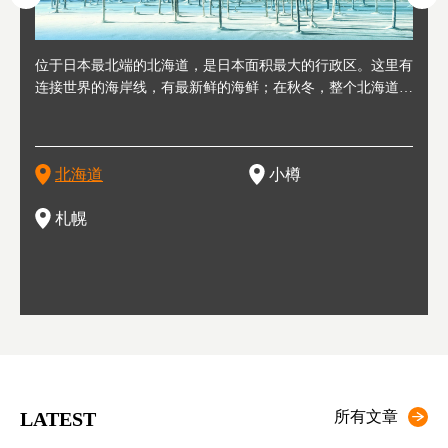
人情味
位于日本最北端的北海道，是日本面积最大的行政区。这里有
位于北海道西部，距离札幌站约30分钟车程。在19～20世纪前
位于北海道西南部的政经都市和交通枢纽，附近有新千岁机场
位于
位于
座落
轮，方
连接世界的海岸线，有最新鲜的海鲜；在秋冬，整个北海道只
半，作为贸易港和鲱鱼渔港而繁荣起来。当年的旧建筑与仓库
，连结东京、大阪等日本国内大城市及海外各大城市。每年2
冬天
大区
形民
绳成为
剩一种颜色，无边无际的白雪和温泉；到春夏，则变身为五颜
，如今在小樽运河沿岸可见，并成为了北海道的代表观光景点
月，在大通公园举办的「札幌雪祭」是闻名海外的北海道重要
有很
，且
大祭
夷，在
六色的薰衣草和花卉交织而成的花海。地大物博的北海道．物
。正因曾作为渔港繁荣，小樽的海鲜寿司可是出了名的。市内
活动。由于以拉面、成吉思汗烤肉、汤咖喱为代表美食，还有
亦人
则是
灯祭
然还有
产丰富，拥有香浓醇厚的牛奶和奶制品，以及壮丽辽阔的大自
拥有上百家寿司店，还有一条寿司店聚集的寿司街呢。
新鲜的海鲜丼、寿司等北海道物产及料理，都可以在这里尝到
」之
东北
中之
北海道
小樽
然景观。北海道的魅力，需要你用一年四季来体会。
，因此也被称为「食之宝库」。
釜等
门地
名度
一的
还有
点也
札幌
LATEST
所有文章