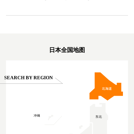
#japantrip #카피바라 #애니터치 #아이와가볼
#kowa #sy
ink in bio)
만한곳 #도쿄여행 #가족여행 #東京旅遊 #東
#preworko
ex #kyoto
京親子景點 #日本動物互動體驗 #水豚泡澡 #
#japan
東京巨蛋城 #เที่ยวญี่ปุ่น2025 #ที่เที่ยว
#오타니쇼
on view of
ครอบครัว #สวนสัตว์ในร่ม #TokyoDomeCity
本旅遊 #運
oto ®
#anitouchtokyodome
ญี่ปุ่น #เ
#ผลิตภัณฑ์
日本全国地图
SEARCH BY REGION