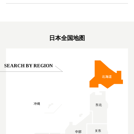
ex #kyoto
京親子景點 #日本動物互動體驗 #水豚泡澡 #
#japan
東京巨蛋城 #เที่ยวญี่ปุ่น2025 #ที่เที่ยว
#오타니쇼
on view of
ครอบครัว #สวนสัตว์ในร่ม #TokyoDomeCity
本旅遊 #運
oto ®
#anitouchtokyodome
ญี่ปุ่น #เ
#ผลิตภัณฑ์
日本全国地图
SEARCH BY REGION