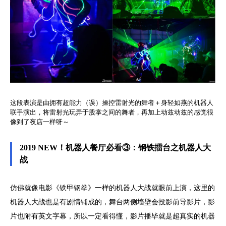
这段表演是由拥有超能力（误）操控雷射光的舞者＋身轻如燕的机器人
联手演出，将雷射光玩弄于股掌之间的舞者，再加上动兹动兹的感觉很
像到了夜店一样呀～
2019 NEW！机器人餐厅必看③：钢铁擂台之机器人大
战
仿佛就像电影《铁甲钢拳》一样的机器人大战就眼前上演，这里的
机器人大战也是有剧情铺成的，舞台两侧墙壁会投影前导影片，影
片也附有英文字幕，所以一定看得懂，影片播毕就是超真实的机器