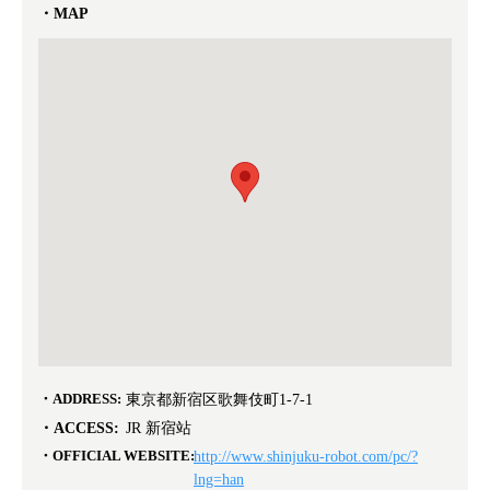
MAP
ADDRESS:
東京都新宿区歌舞伎町1-7-1
ACCESS:
JR 新宿站
OFFICIAL WEBSITE:
http://www.shinjuku-robot.com/pc/?
lng=han