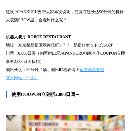
这次JAPANKURU要帮大家再次说明，究竟在这长达90分钟的机器
人表演SHOW里，会看到什么呢？
机器人餐厅 ROBOT RESTAURANT
地址：东京都新宿区歌舞伎町1ｰ7ｰ7 新宿ロボットビルB2F
门票：8,000日圆（购票时出示JAPANKURU独家合作COUPON立即
享有2,000日圆折扣）
演出长度：90分钟／场，演出时程表请上
官方网站查询
官方网站（中文）
使用COUPON立刻折2,000日圆～