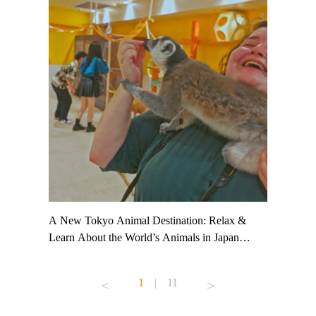
t TeamLab
A New Tokyo Animal Destination: Relax &
Shohei Oh
ng their
Learn About the World’s Animals in Japan
Other Jap
t to
#pr #japankuru #anitouch #anitouchtokyodome
From Kow
o see it for
#capybara #capybaracafe #animalcafe #tokyotrip
#pr #japa
1
|
11
#japantrip #카피바라 #애니터치 #아이와가볼
#kowa #sy
ink in bio)
만한곳 #도쿄여행 #가족여행 #東京旅遊 #東
#preworko