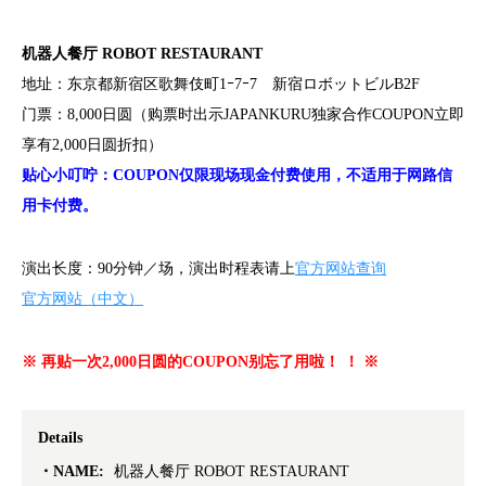
机器人餐厅 ROBOT RESTAURANT
地址：东京都新宿区歌舞伎町1ｰ7ｰ7 新宿ロボットビルB2F
门票：8,000日圆（购票时出示JAPANKURU独家合作COUPON立即
享有2,000日圆折扣）
贴心小叮咛：COUPON仅限现场现金付费使用，不适用于网路信
用卡付费。
演出长度：90分钟／场，演出时程表请上
官方网站查询
官方网站（中文）
※ 再贴一次2,000日圆的COUPON别忘了用啦！ ！ ※
Details
NAME:
机器人餐厅 ROBOT RESTAURANT