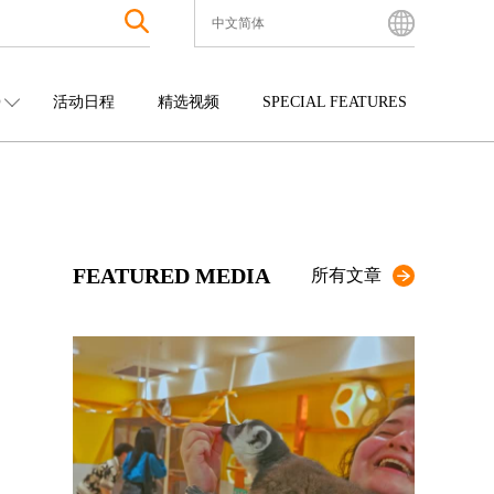
中文简体
English
Bahasa Indonesia
O
活动日程
精选视频
SPECIAL FEATURES
Français
한국어
中国
娱乐
九州
中文简体
四国
观光
冲绳
中文繁體
ไทย
FEATURED MEDIA
Tiếng Việt
所有文章
日本語