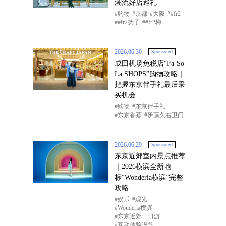
潮流好店巡礼
购物
京都
大阪
#fr2
#fr2抚子
#fr2梅
2026.06.30
Sponsored
成田机场免税店“Fa-So-
La SHOPS”购物攻略｜
把握东京伴手礼最后采
买机会
购物
东京伴手礼
东京香蕉
伊藤久右卫门
2026.06.29
Sponsored
东京近郊室内景点推荐
｜2026横滨全新地
标“Wonderia横滨”完整
攻略
娱乐
观光
Wonderia横滨
东京近郊一日游
互动体验设施