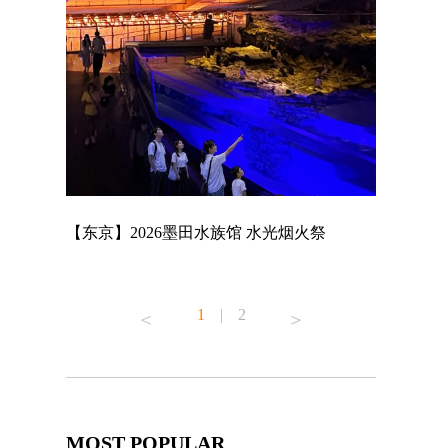
店
【东京】2026墨田水族馆 水光烟火祭
【东京】A
MAGNET 
1
|
2
MOST POPULAR