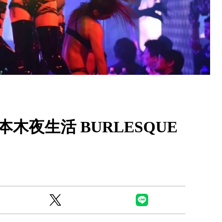
Ready to see TeamLab in Kyoto!? At
Biovortex Kyoto, the collective is taki
木夜生活 BURLESQUE
acclaimed immersive art and bringing i
Japan's ancient capital. We can't wait to
ourselves this autumn!
>> Find out more at Japankuru.com! (l
#japankuru #teamlab #teamlabbiovort
#kyototrip #japantravel #artnews
Photos courtesy of teamLab, Exhibitio
teamLab Biovortex Kyoto, 2025, Kyo
teamLab, courtesy Pace Gallery