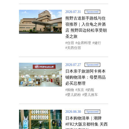
2026.07.31
Sponsored
熊野古道新手路线与住
宿推荐｜入住龟之井酒
店 熊野田边轻松享受朝
圣之旅
住宿
会席料理
健行
关西住宿
2026.07.27
Sponsored
日本亲子旅游阿卡将本
铺购物清单：母婴用品
必买总整理
购物
东京
奶瓶
婴儿奶粉
婴儿推车
2026.06.30
Sponsored
日本购物清单｜潮牌
#FR2大阪京都特集 关西