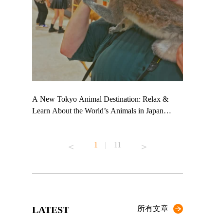
 TeamLab
A New Tokyo Animal Destination: Relax &
Shohei Oht
ng their
Learn About the World’s Animals in Japan
Other Japa
t to
#pr #japankuru #anitouch #anitouchtokyodome
From Kow
 see it for
#capybara #capybaracafe #animalcafe #tokyotrip
#pr #japan
1
|
11
#japantrip #카피바라 #애니터치 #아이와가볼
#kowa #sy
ink in bio)
만한곳 #도쿄여행 #가족여행 #東京旅遊 #東
#preworkou
ex #kyoto
京親子景點 #日本動物互動體驗 #水豚泡澡 #
#japan
東京巨蛋城 #เที่ยวญี่ปุ่น2025 #ที่เที่ยว
#오타니쇼
n view of
ครอบครัว #สวนสัตว์ในร่ม #TokyoDomeCity
本旅遊 #運
to ®
#anitouchtokyodome
ญี่ปุ่น #เ
LATEST
所有文章
#ผลิตภัณฑ์