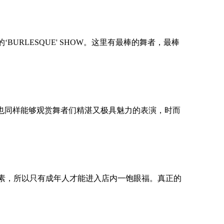
URLESQUE' SHOW。这里有最棒的舞者，最棒
。
客人也同样能够观赏舞者们精湛又极具魅力的表演，时而
【东京】AIR TWOKYO限定快闪
MAGNET by SHIBUYA109登场
的要素，所以只有成年人才能进入店内一饱眼福。真正的
。