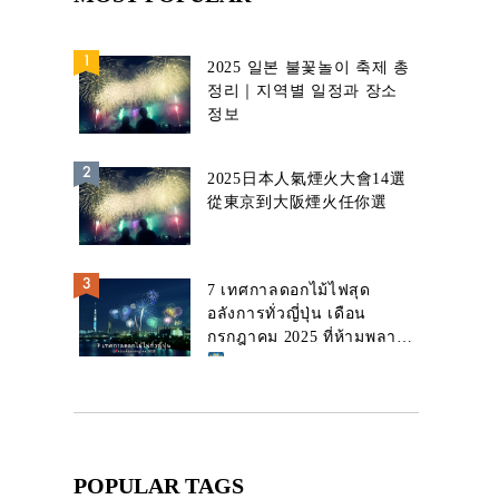
2025 일본 불꽃놀이 축제 총
정리｜지역별 일정과 장소
정보
2025日本人氣煙火大會14選
從東京到大阪煙火任你選
7 เทศกาลดอกไม้ไฟสุด
อลังการทั่วญี่ปุ่น เดือน
กรกฎาคม 2025 ที่ห้ามพลาด!
POPULAR TAGS