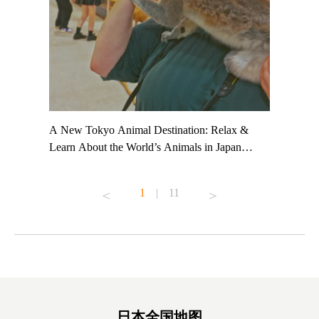
t TeamLab
A New Tokyo Animal Destination: Relax &
Shohei Oh
ng their
Learn About the World’s Animals in Japan
Other Jap
t to
#pr #japankuru #anitouch #anitouchtokyodome
From Kow
o see it for
#capybara #capybaracafe #animalcafe #tokyotrip
#pr #japa
1
|
11
#japantrip #카피바라 #애니터치 #아이와가볼
#kowa #sy
ink in bio)
만한곳 #도쿄여행 #가족여행 #東京旅遊 #東
#preworko
ex #kyoto
京親子景點 #日本動物互動體驗 #水豚泡澡 #
#japan
東京巨蛋城 #เที่ยวญี่ปุ่น2025 #ที่เที่ยว
#오타니쇼
on view of
ครอบครัว #สวนสัตว์ในร่ม #TokyoDomeCity
本旅遊 #運
oto ®
#anitouchtokyodome
ญี่ปุ่น #เ
#ผลิตภัณฑ์
日本全国地图