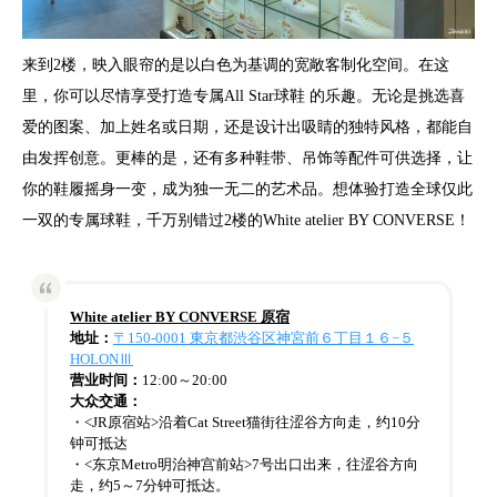
来到2楼，映入眼帘的是以白色为基调的宽敞客制化空间。在这
里，你可以尽情享受打造专属All Star球鞋 的乐趣。无论是挑选喜
爱的图案、加上姓名或日期，还是设计出吸睛的独特风格，都能自
由发挥创意。更棒的是，还有多种鞋带、吊饰等配件可供选择，让
你的鞋履摇身一变，成为独一无二的艺术品。想体验打造全球仅此
一双的专属球鞋，千万别错过2楼的White atelier BY CONVERSE！
White atelier BY CONVERSE 原宿
地址：
〒150-0001 東京都渋谷区神宮前６丁目１６−５
HOLONⅢ
营业时间：
12:00～20:00
大众交通：
・<JR原宿站>沿着Cat Street猫街往涩谷方向走，约10分
钟可抵达
・<东京Metro明治神宫前站>7号出口出来，往涩谷方向
走，约5～7分钟可抵达。