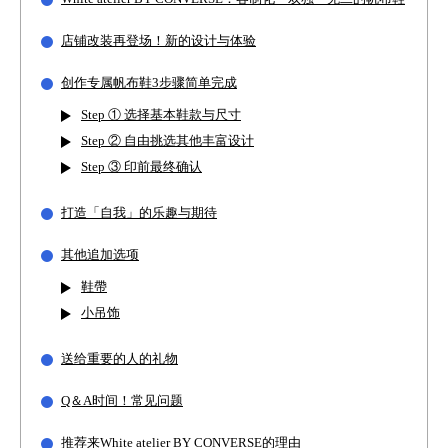
店铺改装再登场！新的设计与体验
创作专属帆布鞋3步骤简单完成
Step ① 选择基本鞋款与尺寸
Step ② 自由挑选其他丰富设计
Step ③ 印前最终确认
打造「自我」的乐趣与期待
其他追加选项
鞋帶
小吊饰
送给重要的人的礼物
Q＆A时间！常见问题
推荐来White atelier BY CONVERSE的理由