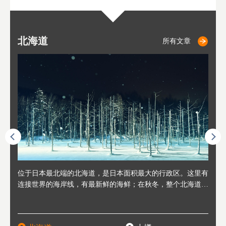
北海道
小樽
札幌
东
山
福
秋
所有文章
所有文章
所有文章
人情味
位于日本最北端的北海道，是日本面积最大的行政区。这里有
位于北海道西部，距离札幌站约30分钟车程。在19～20世纪前
位于北海道西南部的政经都市和交通枢纽，附近有新千岁机场
位于
位于
座落
轮，方
连接世界的海岸线，有最新鲜的海鲜；在秋冬，整个北海道只
半，作为贸易港和鲱鱼渔港而繁荣起来。当年的旧建筑与仓库
，连结东京、大阪等日本国内大城市及海外各大城市。每年2
冬天
大区
形民
绳成为
剩一种颜色，无边无际的白雪和温泉；到春夏，则变身为五颜
，如今在小樽运河沿岸可见，并成为了北海道的代表观光景点
月，在大通公园举办的「札幌雪祭」是闻名海外的北海道重要
有很
，且
大祭
夷，在
六色的薰衣草和花卉交织而成的花海。地大物博的北海道．物
。正因曾作为渔港繁荣，小樽的海鲜寿司可是出了名的。市内
活动。由于以拉面、成吉思汗烤肉、汤咖喱为代表美食，还有
亦人
则是
灯祭
然还有
产丰富，拥有香浓醇厚的牛奶和奶制品，以及壮丽辽阔的大自
拥有上百家寿司店，还有一条寿司店聚集的寿司街呢。
新鲜的海鲜丼、寿司等北海道物产及料理，都可以在这里尝到
」之
东北
中之