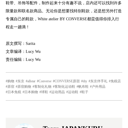
鞋带、吊饰等配件，制作起来十分有趣不说，店内还可以找到许多
限量款和联名款商品。无论你是想要找特别鞋款，还是想另外打造
专属自己的鞋款，White atelier BY CONVERSE都蛮值得你排入行
程走一趟滴！
原文撰写：Sarita
文章编译：Lucy Wu
责任编辑：Lucy Wu
购物
东京
allstar
Converse
CONVERSE原宿
diy
东京伴手礼
免税店
原宿
原宿购物
客制化礼物
客制化运动鞋
帆布鞋
户外用品
日本免税
日本购物
球鞋
运动用品
运动鞋
鞋子