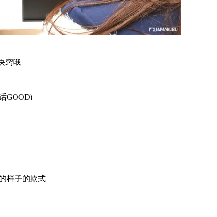
小诀窍哦
GOOD)
初的样子的款式