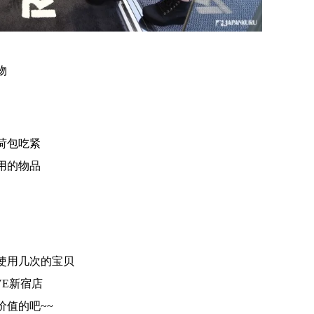
物
。
荷包吃紧
用的物品
使用几次的宝贝
VE新宿店
值的吧~~