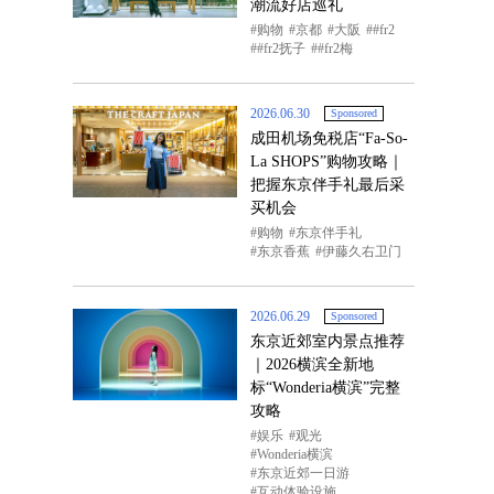
潮流好店巡礼
购物
京都
大阪
#fr2
#fr2抚子
#fr2梅
2026.06.30
Sponsored
成田机场免税店“Fa-So-
La SHOPS”购物攻略｜
把握东京伴手礼最后采
买机会
购物
东京伴手礼
东京香蕉
伊藤久右卫门
2026.06.29
Sponsored
东京近郊室内景点推荐
｜2026横滨全新地
标“Wonderia横滨”完整
攻略
娱乐
观光
Wonderia横滨
东京近郊一日游
互动体验设施