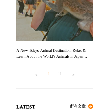
 TeamLab
A New Tokyo Animal Destination: Relax &
Shohei Oht
ng their
Learn About the World’s Animals in Japan
Other Japa
t to
#pr #japankuru #anitouch #anitouchtokyodome
From Kow
 see it for
#capybara #capybaracafe #animalcafe #tokyotrip
#pr #japan
1
|
11
#japantrip #카피바라 #애니터치 #아이와가볼
#kowa #sy
ink in bio)
만한곳 #도쿄여행 #가족여행 #東京旅遊 #東
#preworkou
ex #kyoto
京親子景點 #日本動物互動體驗 #水豚泡澡 #
#japan
東京巨蛋城 #เที่ยวญี่ปุ่น2025 #ที่เที่ยว
#오타니쇼
n view of
ครอบครัว #สวนสัตว์ในร่ม #TokyoDomeCity
本旅遊 #運
to ®
#anitouchtokyodome
ญี่ปุ่น #เ
LATEST
所有文章
#ผลิตภัณฑ์