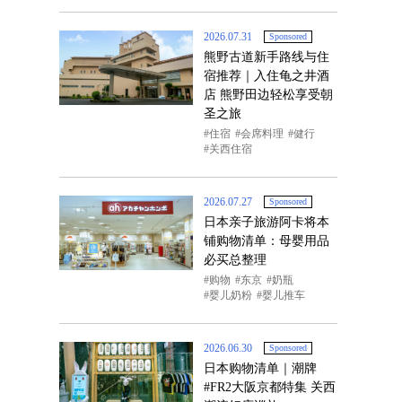
2026.07.31
Sponsored
熊野古道新手路线与住
宿推荐｜入住龟之井酒
店 熊野田边轻松享受朝
圣之旅
住宿
会席料理
健行
关西住宿
2026.07.27
Sponsored
日本亲子旅游阿卡将本
铺购物清单：母婴用品
必买总整理
购物
东京
奶瓶
婴儿奶粉
婴儿推车
2026.06.30
Sponsored
日本购物清单｜潮牌
#FR2大阪京都特集 关西