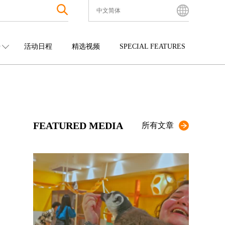
中文简体
English
Bahasa Indonesia
O
活动日程
精选视频
SPECIAL FEATURES
Français
한국어
中国
娱乐
九州
中文简体
四国
观光
冲绳
中文繁體
ไทย
FEATURED MEDIA
Tiếng Việt
所有文章
日本語