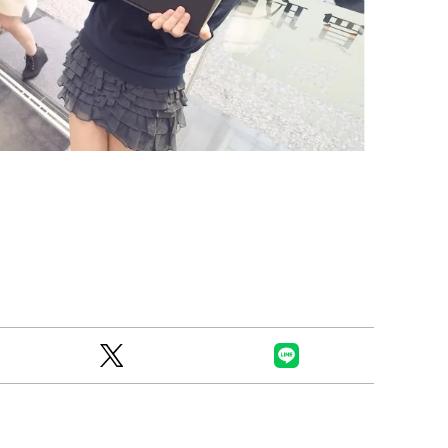
Ready to see TeamLab in Kyoto!? At
Biovortex Kyoto, the collective is taki
acclaimed immersive art and bringing i
Japan's ancient capital. We can't wait to
ourselves this autumn!
>> Find out more at Japankuru.com! (l
#japankuru #teamlab #teamlabbiovort
#kyototrip #japantravel #artnews
Photos courtesy of teamLab, Exhibitio
teamLab Biovortex Kyoto, 2025, Kyo
teamLab, courtesy Pace Gallery