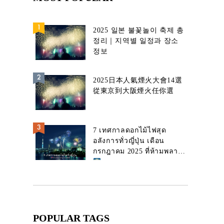
2025 일본 불꽃놀이 축제 총
정리｜지역별 일정과 장소
정보
2025日本人氣煙火大會14選
從東京到大阪煙火任你選
7 เทศกาลดอกไม้ไฟสุด
อลังการทั่วญี่ปุ่น เดือน
กรกฎาคม 2025 ที่ห้ามพลาด!
POPULAR TAGS