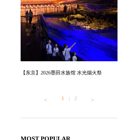
店
【东京】2026墨田水族馆 水光烟火祭
【东京】A
MAGNET 
1
|
2
MOST POPULAR