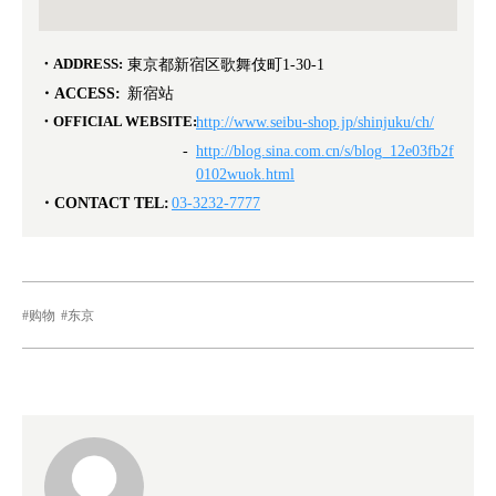
ADDRESS:
東京都新宿区歌舞伎町1-30-1
ACCESS:
新宿站
OFFICIAL WEBSITE:
http://www.seibu-shop.jp/shinjuku/ch/
http://blog.sina.com.cn/s/blog_12e03fb2f
0102wuok.html
CONTACT TEL:
03-3232-7777
购物
东京