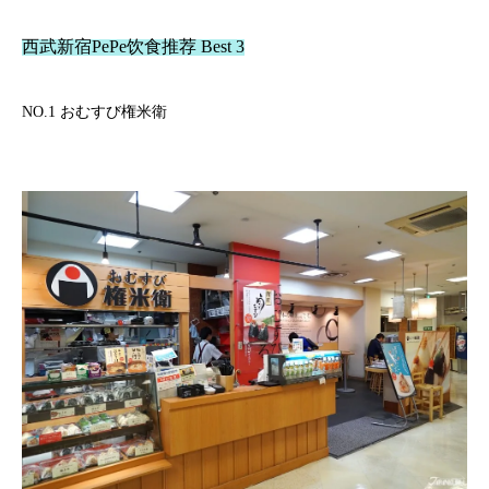
西武新宿PePe饮食推荐 Best 3
NO.1 おむすび権米衛