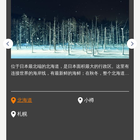
人情味
位于日本最北端的北海道，是日本面积最大的行政区。这里有
位于北海道西部，距离札幌站约30分钟车程。在19～20世纪前
位于北海道西南部的政经都市和交通枢纽，附近有新千岁机场
位于
位于
座落
轮，方
连接世界的海岸线，有最新鲜的海鲜；在秋冬，整个北海道只
半，作为贸易港和鲱鱼渔港而繁荣起来。当年的旧建筑与仓库
，连结东京、大阪等日本国内大城市及海外各大城市。每年2
冬天
大区
形民
绳成为
剩一种颜色，无边无际的白雪和温泉；到春夏，则变身为五颜
，如今在小樽运河沿岸可见，并成为了北海道的代表观光景点
月，在大通公园举办的「札幌雪祭」是闻名海外的北海道重要
有很
，且
大祭
夷，在
六色的薰衣草和花卉交织而成的花海。地大物博的北海道．物
。正因曾作为渔港繁荣，小樽的海鲜寿司可是出了名的。市内
活动。由于以拉面、成吉思汗烤肉、汤咖喱为代表美食，还有
亦人
则是
灯祭
然还有
产丰富，拥有香浓醇厚的牛奶和奶制品，以及壮丽辽阔的大自
拥有上百家寿司店，还有一条寿司店聚集的寿司街呢。
新鲜的海鲜丼、寿司等北海道物产及料理，都可以在这里尝到
」之
东北
中之
北海道
小樽
然景观。北海道的魅力，需要你用一年四季来体会。
，因此也被称为「食之宝库」。
釜等
门地
名度
一的
还有
点也
札幌