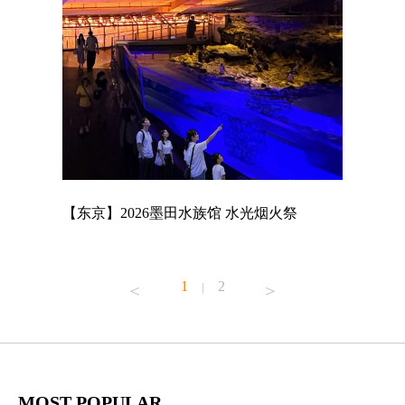
店
【东京】2026墨田水族馆 水光烟火祭
【东京】A
MAGNET
1
2
|
MOST POPULAR