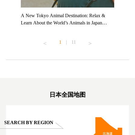
t TeamLab
A New Tokyo Animal Destination: Relax &
Shohei Oh
ng their
Learn About the World’s Animals in Japan
Other Jap
t to
#pr #japankuru #anitouch #anitouchtokyodome
From Kow
o see it for
#capybara #capybaracafe #animalcafe #tokyotrip
#pr #japa
1
|
11
#japantrip #카피바라 #애니터치 #아이와가볼
#kowa #sy
ink in bio)
만한곳 #도쿄여행 #가족여행 #東京旅遊 #東
#preworko
ex #kyoto
京親子景點 #日本動物互動體驗 #水豚泡澡 #
#japan
東京巨蛋城 #เที่ยวญี่ปุ่น2025 #ที่เที่ยว
#오타니쇼
on view of
ครอบครัว #สวนสัตว์ในร่ม #TokyoDomeCity
本旅遊 #運
oto ®
#anitouchtokyodome
ญี่ปุ่น #เ
#ผลิตภัณฑ์
日本全国地图
SEARCH BY REGION