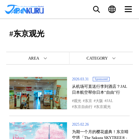
#东京观光
AREA
CATEGORY
2026.03.31
Sponsored
从机场可直送行李到酒店？JAL
日本航空帮你日本“自由”行
观光
东京
大阪
JAL
东京自由行
东京观光
2025.02.26
为期一个月的樱花盛典！东京晴
空塔「The Sakura SKYTREE®」