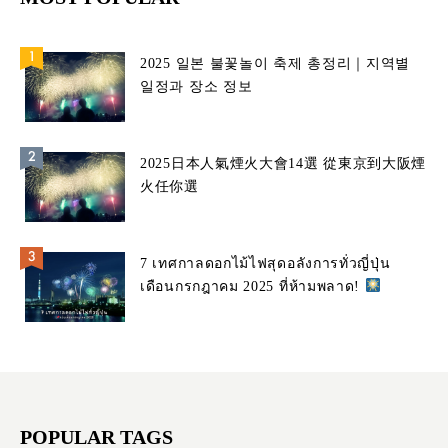
2025 일본 불꽃놀이 축제 총정리｜지역별
일정과 장소 정보
2025日本人氣煙火大會14選 從東京到大阪煙
火任你選
7 เทศกาลดอกไม้ไฟสุดอลังการทั่วญี่ปุ่น
เดือนกรกฎาคม 2025 ที่ห้ามพลาด!
POPULAR TAGS