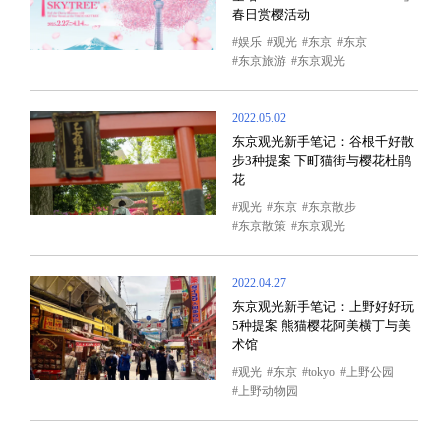
春日赏樱活动
娱乐
观光
东京
东京
东京旅游
东京观光
2022.05.02
东京观光新手笔记：谷根千好散
步3种提案 下町猫街与樱花杜鹃
花
观光
东京
东京散步
东京散策
东京观光
2022.04.27
东京观光新手笔记：上野好好玩
5种提案 熊猫樱花阿美横丁与美
术馆
观光
东京
tokyo
上野公园
上野动物园