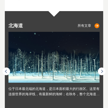
北海道
小樽
札幌
东
山
福
秋
所有文章
所有文章
所有文章
人情味
位于日本最北端的北海道，是日本面积最大的行政区。这里有
位于北海道西部，距离札幌站约30分钟车程。在19～20世纪前
位于北海道西南部的政经都市和交通枢纽，附近有新千岁机场
位于
位于
座落
轮，方
连接世界的海岸线，有最新鲜的海鲜；在秋冬，整个北海道只
半，作为贸易港和鲱鱼渔港而繁荣起来。当年的旧建筑与仓库
，连结东京、大阪等日本国内大城市及海外各大城市。每年2
冬天
大区
形民
绳成为
剩一种颜色，无边无际的白雪和温泉；到春夏，则变身为五颜
，如今在小樽运河沿岸可见，并成为了北海道的代表观光景点
月，在大通公园举办的「札幌雪祭」是闻名海外的北海道重要
有很
，且
大祭
夷，在
六色的薰衣草和花卉交织而成的花海。地大物博的北海道．物
。正因曾作为渔港繁荣，小樽的海鲜寿司可是出了名的。市内
活动。由于以拉面、成吉思汗烤肉、汤咖喱为代表美食，还有
亦人
则是
灯祭