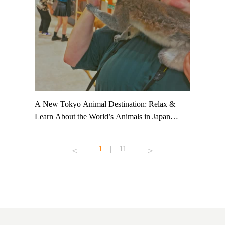
t TeamLab
A New Tokyo Animal Destination: Relax &
Shohei Oh
ng their
Learn About the World’s Animals in Japan
Other Jap
t to
#pr #japankuru #anitouch #anitouchtokyodome
From Kow
o see it for
#capybara #capybaracafe #animalcafe #tokyotrip
#pr #japa
1
|
11
#japantrip #카피바라 #애니터치 #아이와가볼
#kowa #sy
ink in bio)
만한곳 #도쿄여행 #가족여행 #東京旅遊 #東
#preworko
ex #kyoto
京親子景點 #日本動物互動體驗 #水豚泡澡 #
#japan
東京巨蛋城 #เที่ยวญี่ปุ่น2025 #ที่เที่ยว
#오타니쇼
on view of
ครอบครัว #สวนสัตว์ในร่ม #TokyoDomeCity
本旅遊 #運
oto ®
#anitouchtokyodome
ญี่ปุ่น #เ
#ผลิตภัณฑ์