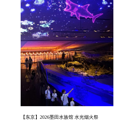
店
【东京】2026墨田水族馆 水光烟火祭
【东京】A
MAGNET