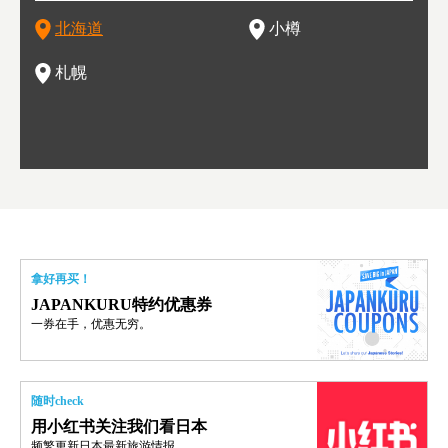
然还有
产丰富，拥有香浓醇厚的牛奶和奶制品，以及壮丽辽阔的大自
拥有上百家寿司店，还有一条寿司店聚集的寿司街呢。
新鲜的海鲜丼、寿司等北海道物产及料理，都可以在这里尝到
」之
东北
中之
北海道
小樽
然景观。北海道的魅力，需要你用一年四季来体会。
，因此也被称为「食之宝库」。
釜等
门地
名度
一的
还有
点也
札幌
拿好再买！
JAPANKURU特约优惠券
一券在手，优惠无穷。
随时check
用小红书关注我们看日本
频繁更新日本最新旅游情报