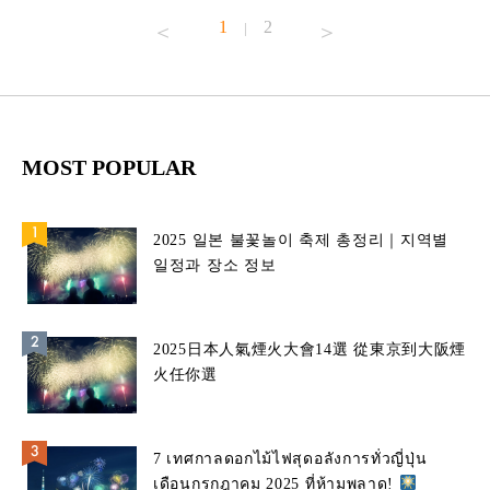
1
2
|
MOST POPULAR
2025 일본 불꽃놀이 축제 총정리｜지역별
일정과 장소 정보
2025日本人氣煙火大會14選 從東京到大阪煙
火任你選
7 เทศกาลดอกไม้ไฟสุดอลังการทั่วญี่ปุ่น
เดือนกรกฎาคม 2025 ที่ห้ามพลาด!