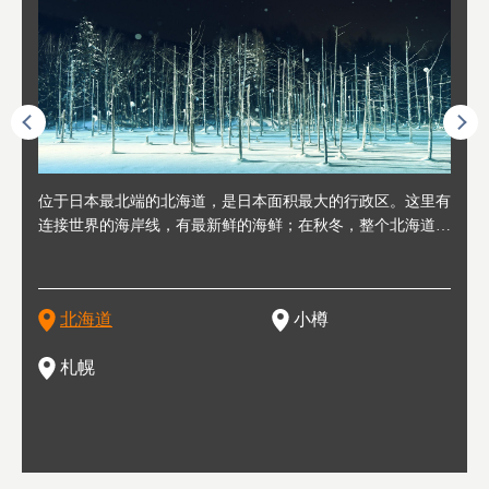
人情味
位于日本最北端的北海道，是日本面积最大的行政区。这里有
位于北海道西部，距离札幌站约30分钟车程。在19～20世纪前
位于北海道西南部的政经都市和交通枢纽，附近有新千岁机场
位于
位于
座落
轮，方
连接世界的海岸线，有最新鲜的海鲜；在秋冬，整个北海道只
半，作为贸易港和鲱鱼渔港而繁荣起来。当年的旧建筑与仓库
，连结东京、大阪等日本国内大城市及海外各大城市。每年2
冬天
大区
形民
绳成为
剩一种颜色，无边无际的白雪和温泉；到春夏，则变身为五颜
，如今在小樽运河沿岸可见，并成为了北海道的代表观光景点
月，在大通公园举办的「札幌雪祭」是闻名海外的北海道重要
有很
，且
大祭
夷，在
六色的薰衣草和花卉交织而成的花海。地大物博的北海道．物
。正因曾作为渔港繁荣，小樽的海鲜寿司可是出了名的。市内
活动。由于以拉面、成吉思汗烤肉、汤咖喱为代表美食，还有
亦人
则是
灯祭
然还有
产丰富，拥有香浓醇厚的牛奶和奶制品，以及壮丽辽阔的大自
拥有上百家寿司店，还有一条寿司店聚集的寿司街呢。
新鲜的海鲜丼、寿司等北海道物产及料理，都可以在这里尝到
」之
东北
中之
北海道
小樽
然景观。北海道的魅力，需要你用一年四季来体会。
，因此也被称为「食之宝库」。
釜等
门地
名度
一的
还有
点也
札幌