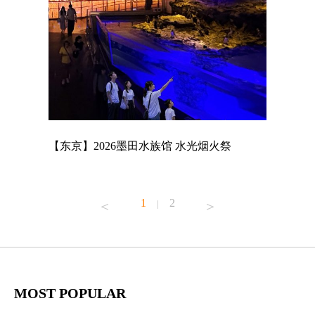
店
【东京】2026墨田水族馆 水光烟火祭
【东京】A
MAGNET
1
2
|
MOST POPULAR