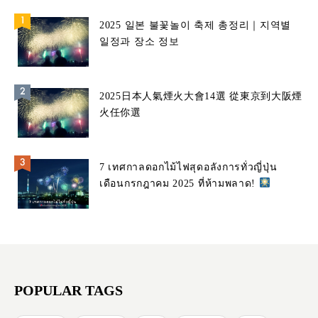
2025 일본 불꽃놀이 축제 총정리｜지역별
일정과 장소 정보
2025日本人氣煙火大會14選 從東京到大阪煙
火任你選
7 เทศกาลดอกไม้ไฟสุดอลังการทั่วญี่ปุ่น
เดือนกรกฎาคม 2025 ที่ห้ามพลาด!
POPULAR TAGS