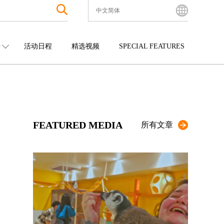
中文简体
English
Bahasa Indonesia
O
活动日程
精选视频
SPECIAL FEATURES
Français
한국어
中国
娱乐
九州
中文简体
四国
观光
冲绳
中文繁體
ไทย
FEATURED MEDIA
Tiếng Việt
所有文章
日本語