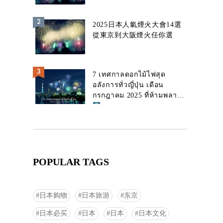
2025日本人氣煙火大會14選
從東京到大阪煙火任你選
7 เทศกาลดอกไม้ไฟสุด
อลังการทั่วญี่ปุ่น เดือน
กรกฎาคม 2025 ที่ห้ามพลาด!
POPULAR TAGS
日本购物
日本旅游
东京
日本必买
日本
日本
日本文化