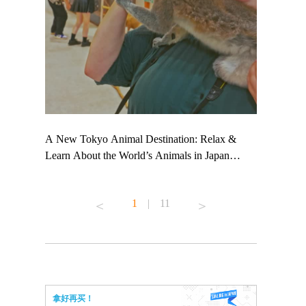
 TeamLab
A New Tokyo Animal Destination: Relax &
Shohei Oht
ng their
Learn About the World’s Animals in Japan
Other Japa
t to
#pr #japankuru #anitouch #anitouchtokyodome
From Kow
 see it for
#capybara #capybaracafe #animalcafe #tokyotrip
#pr #japan
1
|
11
#japantrip #카피바라 #애니터치 #아이와가볼
#kowa #sy
ink in bio)
만한곳 #도쿄여행 #가족여행 #東京旅遊 #東
#preworkou
ex #kyoto
京親子景點 #日本動物互動體驗 #水豚泡澡 #
#japan
東京巨蛋城 #เที่ยวญี่ปุ่น2025 #ที่เที่ยว
#오타니쇼
n view of
ครอบครัว #สวนสัตว์ในร่ม #TokyoDomeCity
本旅遊 #運
to ®
#anitouchtokyodome
ญี่ปุ่น #เ
拿好再买！
#ผลิตภัณฑ์