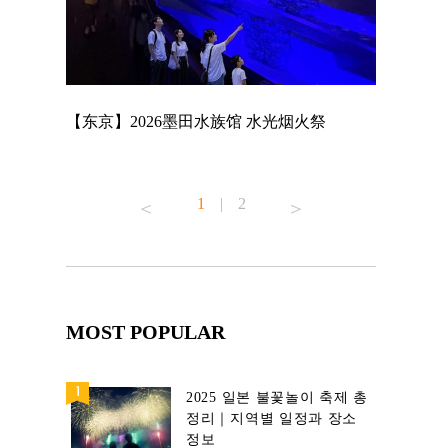
店
【东京】2026墨田水族馆 水光烟火祭
【东京】A
MAGNET 
1
|
2
MOST POPULAR
2025 일본 불꽃놀이 축제 총
정리｜지역별 일정과 장소
정보