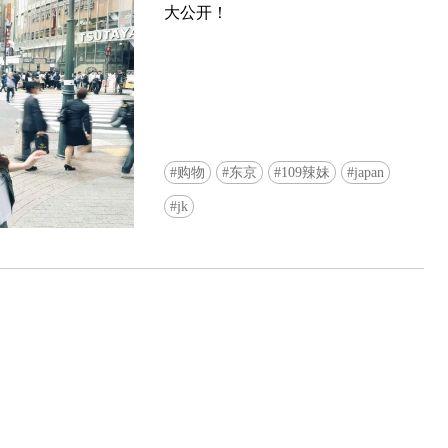
大公开！
购物
东京
109辣妹
japan
Ready to see TeamLab in Kyoto!? At
jk
Biovortex Kyoto, the collective is taki
acclaimed immersive art and bringing i
Japan's ancient capital. We can't wait to
ourselves this autumn!
>> Find out more at Japankuru.com! (l
#japankuru #teamlab #teamlabbiovort
#kyototrip #japantravel #artnews
Photos courtesy of teamLab, Exhibitio
teamLab Biovortex Kyoto, 2025, Kyo
teamLab, courtesy Pace Gallery