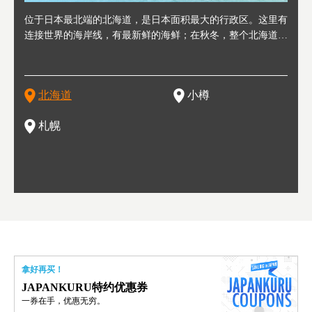
人情味
位于日本最北端的北海道，是日本面积最大的行政区。这里有
位于北海道西部，距离札幌站约30分钟车程。在19～20世纪前
位于北海道西南部的政经都市和交通枢纽，附近有新千岁机场
位于
位于
座落
轮，方
连接世界的海岸线，有最新鲜的海鲜；在秋冬，整个北海道只
半，作为贸易港和鲱鱼渔港而繁荣起来。当年的旧建筑与仓库
，连结东京、大阪等日本国内大城市及海外各大城市。每年2
冬天
大区
形民
绳成为
剩一种颜色，无边无际的白雪和温泉；到春夏，则变身为五颜
，如今在小樽运河沿岸可见，并成为了北海道的代表观光景点
月，在大通公园举办的「札幌雪祭」是闻名海外的北海道重要
有很
，且
大祭
夷，在
六色的薰衣草和花卉交织而成的花海。地大物博的北海道．物
。正因曾作为渔港繁荣，小樽的海鲜寿司可是出了名的。市内
活动。由于以拉面、成吉思汗烤肉、汤咖喱为代表美食，还有
亦人
则是
灯祭
然还有
产丰富，拥有香浓醇厚的牛奶和奶制品，以及壮丽辽阔的大自
拥有上百家寿司店，还有一条寿司店聚集的寿司街呢。
新鲜的海鲜丼、寿司等北海道物产及料理，都可以在这里尝到
」之
东北
中之
北海道
小樽
然景观。北海道的魅力，需要你用一年四季来体会。
，因此也被称为「食之宝库」。
釜等
门地
名度
一的
还有
点也
札幌
拿好再买！
JAPANKURU特约优惠券
一券在手，优惠无穷。