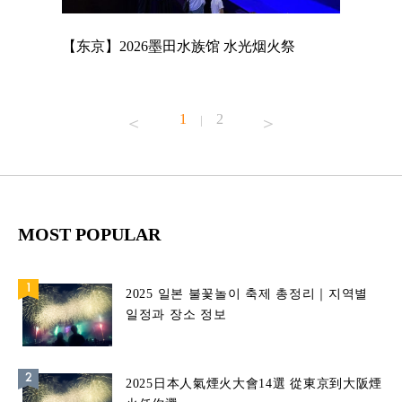
店
【东京】2026墨田水族馆 水光烟火祭
【东京】A
MAGNET
1
2
|
MOST POPULAR
2025 일본 불꽃놀이 축제 총정리｜지역별
일정과 장소 정보
2025日本人氣煙火大會14選 從東京到大阪煙