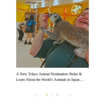
t TeamLab
A New Tokyo Animal Destination: Relax &
Shohei Oh
ng their
Learn About the World’s Animals in Japan
Other Jap
t to
#pr #japankuru #anitouch #anitouchtokyodome
From Kow
o see it for
#capybara #capybaracafe #animalcafe #tokyotrip
#pr #japa
1
|
11
#japantrip #카피바라 #애니터치 #아이와가볼
#kowa #sy
ink in bio)
만한곳 #도쿄여행 #가족여행 #東京旅遊 #東
#preworko