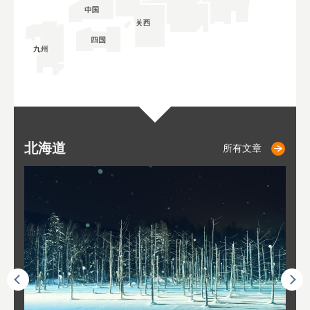
北海道
小樽
札幌
东
山
福
秋
所有文章
所有文章
所有文章