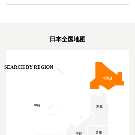
ex #kyoto
京親子景點 #日本動物互動體驗 #水豚泡澡 #
#japan
東京巨蛋城 #เที่ยวญี่ปุ่น2025 #ที่เที่ยว
#오타니쇼
on view of
ครอบครัว #สวนสัตว์ในร่ม #TokyoDomeCity
本旅遊 #運
oto ®
#anitouchtokyodome
ญี่ปุ่น #เ
#ผลิตภัณฑ์
日本全国地图
SEARCH BY REGION