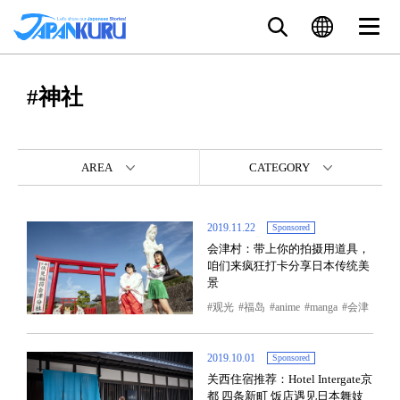
#神社
AREA
CATEGORY
2019.11.22
Sponsored
会津村：带上你的拍摄用道具，
咱们来疯狂打卡分享日本传统美
景
观光
福岛
anime
manga
会津
2019.10.01
Sponsored
关西住宿推荐：Hotel Intergate京
都 四条新町 饭店遇见日本舞妓