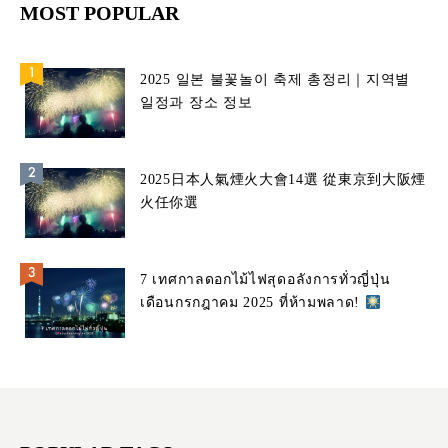
MOST POPULAR
2025 일본 불꽃놀이 축제 총정리｜지역별
일정과 장소 정보
2025日本人氣煙火大會14選 從東京到大阪煙
火任你選
7 เทศกาลดอกไม้ไฟสุดอลังการทั่วญี่ปุ่น
เดือนกรกฎาคม 2025 ที่ห้ามพลาด!