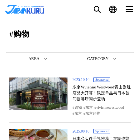
#购物
AREA
CATEGORY
2025.10.16
Sponsored
东京Vivienne Westwood青山旗舰
店盛大开幕！限定单品与日本首
间咖啡厅同步登场
购物
东京
viviennewestwood
东京
东京购物
2025.08.18
Sponsored
日本必买伴手礼推荐！在家也能