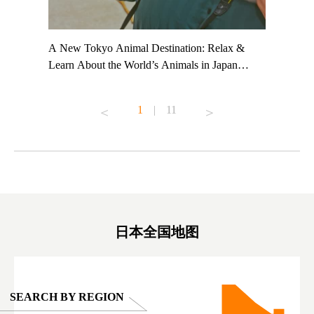
t TeamLab
A New Tokyo Animal Destination: Relax &
Shohei Oh
ng their
Learn About the World’s Animals in Japan
Other Jap
t to
#pr #japankuru #anitouch #anitouchtokyodome
From Kow
o see it for
#capybara #capybaracafe #animalcafe #tokyotrip
#pr #japa
1
|
11
#japantrip #카피바라 #애니터치 #아이와가볼
#kowa #sy
ink in bio)
만한곳 #도쿄여행 #가족여행 #東京旅遊 #東
#preworko
ex #kyoto
京親子景點 #日本動物互動體驗 #水豚泡澡 #
#japan
東京巨蛋城 #เที่ยวญี่ปุ่น2025 #ที่เที่ยว
#오타니쇼
on view of
ครอบครัว #สวนสัตว์ในร่ม #TokyoDomeCity
本旅遊 #運
oto ®
#anitouchtokyodome
ญี่ปุ่น #เ
#ผลิตภัณฑ์
日本全国地图
SEARCH BY REGION