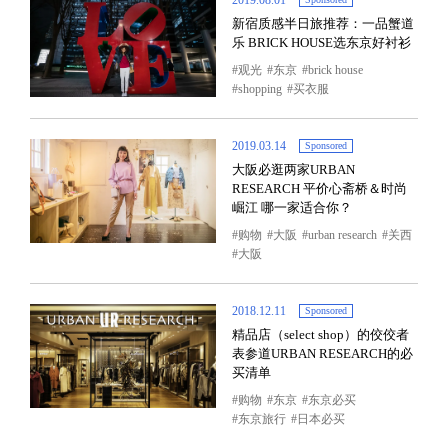
2019.08.01
新宿质感半日旅推荐：一品蟹道
乐 BRICK HOUSE选东京好衬衫
观光
东京
brick house
shopping
买衣服
2019.03.14
Sponsored
大阪必逛两家URBAN
RESEARCH 平价心斋桥＆时尚
崛江 哪一家适合你？
购物
大阪
urban research
关西
大阪
2018.12.11
Sponsored
精品店（select shop）的佼佼者
表参道URBAN RESEARCH的必
买清单
购物
东京
东京必买
东京旅行
日本必买