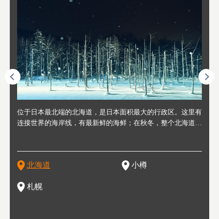
人情味
位于日本最北端的北海道，是日本面积最大的行政区。这里有
位于北海道西部，距离札幌站约30分钟车程。在19～20世纪前
位于北海道西南部的政经都市和交通枢纽，附近有新千岁机场
位于
位于
座落
轮，方
连接世界的海岸线，有最新鲜的海鲜；在秋冬，整个北海道只
半，作为贸易港和鲱鱼渔港而繁荣起来。当年的旧建筑与仓库
，连结东京、大阪等日本国内大城市及海外各大城市。每年2
冬天
大区
形民
绳成为
剩一种颜色，无边无际的白雪和温泉；到春夏，则变身为五颜
，如今在小樽运河沿岸可见，并成为了北海道的代表观光景点
月，在大通公园举办的「札幌雪祭」是闻名海外的北海道重要
有很
，且
大祭
夷，在
六色的薰衣草和花卉交织而成的花海。地大物博的北海道．物
。正因曾作为渔港繁荣，小樽的海鲜寿司可是出了名的。市内
活动。由于以拉面、成吉思汗烤肉、汤咖喱为代表美食，还有
亦人
则是
灯祭
然还有
产丰富，拥有香浓醇厚的牛奶和奶制品，以及壮丽辽阔的大自
拥有上百家寿司店，还有一条寿司店聚集的寿司街呢。
新鲜的海鲜丼、寿司等北海道物产及料理，都可以在这里尝到
」之
东北
中之
北海道
小樽
然景观。北海道的魅力，需要你用一年四季来体会。
，因此也被称为「食之宝库」。
釜等
门地
名度
一的
还有
点也
札幌