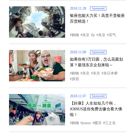
2018.11.28
Sponsored
银座也能大力买！高贵不贵银座
百货精选！
购物
东京
jr
东京
买气
2018.11.09
Sponsored
如果你有3万日圆，怎么花最划
算？最强东京企划来啦～
购物
东京
东京
东日本桥
原宿
2018.11.07
Sponsored
【好康】人生短短几个秋，
JOINUS送你免费去镰仓看大佛
啦！
购物
joinus
横滨
江之岛