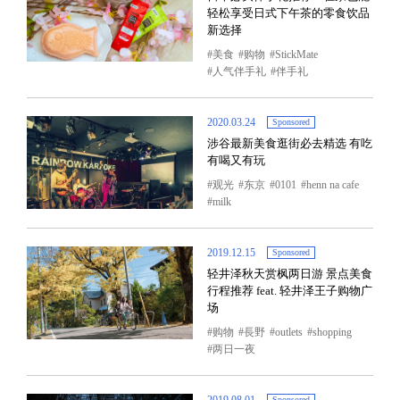
轻松享受日式下午茶的零食饮品
新选择
美食
购物
StickMate
人气伴手礼
伴手礼
2020.03.24
Sponsored
涉谷最新美食逛街必去精选 有吃
有喝又有玩
观光
东京
0101
henn na cafe
milk
2019.12.15
Sponsored
轻井泽秋天赏枫两日游 景点美食
行程推荐 feat. 轻井泽王子购物广
场
购物
長野
outlets
shopping
两日一夜
Sponsored