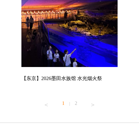
店
【东京】2026墨田水族馆 水光烟火祭
【东京】A
MAGNET
1
2
|