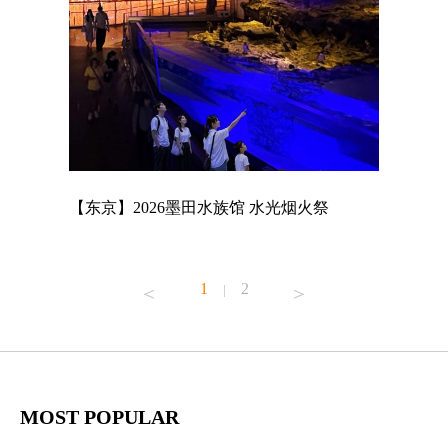
店
【东京】2026墨田水族馆 水光烟火祭
【东京】A
MAGNET
1
2
|
MOST POPULAR