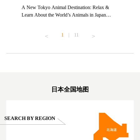
t TeamLab
A New Tokyo Animal Destination: Relax &
Shohei Oh
ng their
Learn About the World’s Animals in Japan
Other Jap
t to
#pr #japankuru #anitouch #anitouchtokyodome
From Kow
o see it for
#capybara #capybaracafe #animalcafe #tokyotrip
#pr #japa
1
|
11
#japantrip #카피바라 #애니터치 #아이와가볼
#kowa #sy
ink in bio)
만한곳 #도쿄여행 #가족여행 #東京旅遊 #東
#preworko
ex #kyoto
京親子景點 #日本動物互動體驗 #水豚泡澡 #
#japan
東京巨蛋城 #เที่ยวญี่ปุ่น2025 #ที่เที่ยว
#오타니쇼
on view of
ครอบครัว #สวนสัตว์ในร่ม #TokyoDomeCity
本旅遊 #運
oto ®
#anitouchtokyodome
ญี่ปุ่น #เ
#ผลิตภัณฑ์
日本全国地图
SEARCH BY REGION