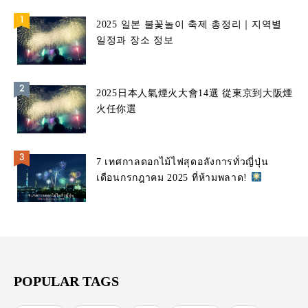
2025 일본 불꽃놀이 축제 총정리｜지역별
일정과 장소 정보
2025日本人氣煙火大會14選 從東京到大阪煙
火任你選
7 เทศกาลดอกไม้ไฟสุดอลังการทั่วญี่ปุ่น
เดือนกรกฎาคม 2025 ที่ห้ามพลาด!
POPULAR TAGS