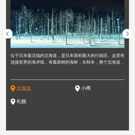
人情味
位于日本最北端的北海道，是日本面积最大的行政区。这里有
位于北海道西部，距离札幌站约30分钟车程。在19～20世纪前
位于北海道西南部的政经都市和交通枢纽，附近有新千岁机场
位于
位于
座落
轮，方
连接世界的海岸线，有最新鲜的海鲜；在秋冬，整个北海道只
半，作为贸易港和鲱鱼渔港而繁荣起来。当年的旧建筑与仓库
，连结东京、大阪等日本国内大城市及海外各大城市。每年2
冬天
大区
形民
绳成为
剩一种颜色，无边无际的白雪和温泉；到春夏，则变身为五颜
，如今在小樽运河沿岸可见，并成为了北海道的代表观光景点
月，在大通公园举办的「札幌雪祭」是闻名海外的北海道重要
有很
，且
大祭
夷，在
六色的薰衣草和花卉交织而成的花海。地大物博的北海道．物
。正因曾作为渔港繁荣，小樽的海鲜寿司可是出了名的。市内
活动。由于以拉面、成吉思汗烤肉、汤咖喱为代表美食，还有
亦人
则是
灯祭
然还有
产丰富，拥有香浓醇厚的牛奶和奶制品，以及壮丽辽阔的大自
拥有上百家寿司店，还有一条寿司店聚集的寿司街呢。
新鲜的海鲜丼、寿司等北海道物产及料理，都可以在这里尝到
」之
东北
中之
北海道
小樽
然景观。北海道的魅力，需要你用一年四季来体会。
，因此也被称为「食之宝库」。
釜等
门地
名度
一的
还有
点也
札幌