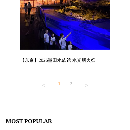
店
【东京】2026墨田水族馆 水光烟火祭
【东京】A
MAGNET
1
2
|
MOST POPULAR