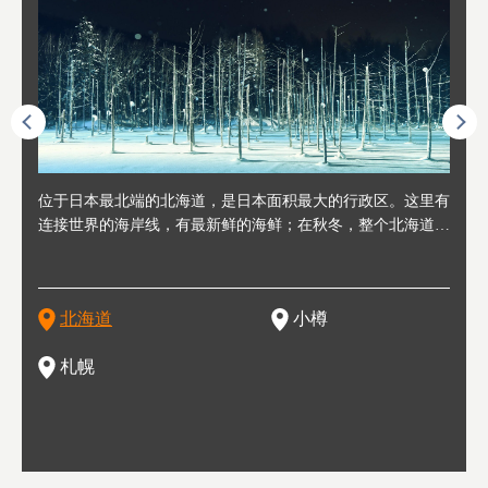
人情味
位于日本最北端的北海道，是日本面积最大的行政区。这里有
位于北海道西部，距离札幌站约30分钟车程。在19～20世纪前
位于北海道西南部的政经都市和交通枢纽，附近有新千岁机场
位于
位于
座落
轮，方
连接世界的海岸线，有最新鲜的海鲜；在秋冬，整个北海道只
半，作为贸易港和鲱鱼渔港而繁荣起来。当年的旧建筑与仓库
，连结东京、大阪等日本国内大城市及海外各大城市。每年2
冬天
大区
形民
绳成为
剩一种颜色，无边无际的白雪和温泉；到春夏，则变身为五颜
，如今在小樽运河沿岸可见，并成为了北海道的代表观光景点
月，在大通公园举办的「札幌雪祭」是闻名海外的北海道重要
有很
，且
大祭
夷，在
六色的薰衣草和花卉交织而成的花海。地大物博的北海道．物
。正因曾作为渔港繁荣，小樽的海鲜寿司可是出了名的。市内
活动。由于以拉面、成吉思汗烤肉、汤咖喱为代表美食，还有
亦人
则是
灯祭
然还有
产丰富，拥有香浓醇厚的牛奶和奶制品，以及壮丽辽阔的大自
拥有上百家寿司店，还有一条寿司店聚集的寿司街呢。
新鲜的海鲜丼、寿司等北海道物产及料理，都可以在这里尝到
」之
东北
中之
北海道
小樽
然景观。北海道的魅力，需要你用一年四季来体会。
，因此也被称为「食之宝库」。
釜等
门地
名度
一的
还有
点也
札幌