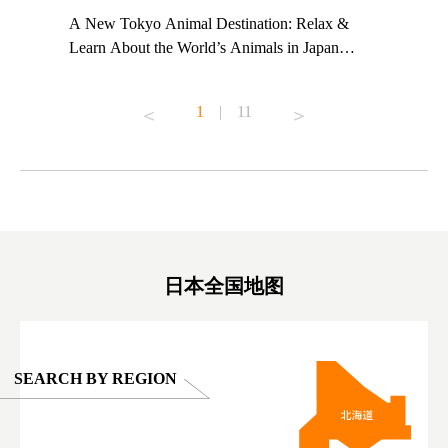
t TeamLab
A New Tokyo Animal Destination: Relax &
Shohei Oh
ng their
Learn About the World’s Animals in Japan
Other Jap
t to
#pr #japankuru #anitouch #anitouchtokyodome
From Kow
o see it for
#capybara #capybaracafe #animalcafe #tokyotrip
#pr #japa
1
|
11
#japantrip #카피바라 #애니터치 #아이와가볼
#kowa #sy
ink in bio)
만한곳 #도쿄여행 #가족여행 #東京旅遊 #東
#preworko
ex #kyoto
京親子景點 #日本動物互動體驗 #水豚泡澡 #
#japan
東京巨蛋城 #เที่ยวญี่ปุ่น2025 #ที่เที่ยว
#오타니쇼
on view of
ครอบครัว #สวนสัตว์ในร่ม #TokyoDomeCity
本旅遊 #運
oto ®
#anitouchtokyodome
ญี่ปุ่น #เ
#ผลิตภัณฑ์
日本全国地图
SEARCH BY REGION