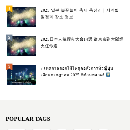
2025 일본 불꽃놀이 축제 총정리｜지역별
일정과 장소 정보
2025日本人氣煙火大會14選 從東京到大阪煙
火任你選
7 เทศกาลดอกไม้ไฟสุดอลังการทั่วญี่ปุ่น
เดือนกรกฎาคม 2025 ที่ห้ามพลาด!
POPULAR TAGS