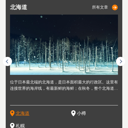
北海道
小樽
札幌
东
山
福
秋
所有文章
所有文章
所有文章
人情味
位于日本最北端的北海道，是日本面积最大的行政区。这里有
位于北海道西部，距离札幌站约30分钟车程。在19～20世纪前
位于北海道西南部的政经都市和交通枢纽，附近有新千岁机场
位于
位于
座落
轮，方
连接世界的海岸线，有最新鲜的海鲜；在秋冬，整个北海道只
半，作为贸易港和鲱鱼渔港而繁荣起来。当年的旧建筑与仓库
，连结东京、大阪等日本国内大城市及海外各大城市。每年2
冬天
大区
形民
绳成为
剩一种颜色，无边无际的白雪和温泉；到春夏，则变身为五颜
，如今在小樽运河沿岸可见，并成为了北海道的代表观光景点
月，在大通公园举办的「札幌雪祭」是闻名海外的北海道重要
有很
，且
大祭
夷，在
六色的薰衣草和花卉交织而成的花海。地大物博的北海道．物
。正因曾作为渔港繁荣，小樽的海鲜寿司可是出了名的。市内
活动。由于以拉面、成吉思汗烤肉、汤咖喱为代表美食，还有
亦人
则是
灯祭
然还有
产丰富，拥有香浓醇厚的牛奶和奶制品，以及壮丽辽阔的大自
拥有上百家寿司店，还有一条寿司店聚集的寿司街呢。
新鲜的海鲜丼、寿司等北海道物产及料理，都可以在这里尝到
」之
东北
中之
北海道
小樽
然景观。北海道的魅力，需要你用一年四季来体会。
，因此也被称为「食之宝库」。
釜等
门地
名度
一的
还有
点也
札幌