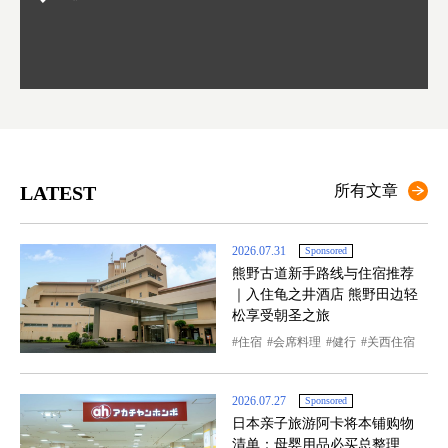
LATEST
所有文章
2026.07.31
Sponsored
熊野古道新手路线与住宿推荐
｜入住龟之井酒店 熊野田边轻
松享受朝圣之旅
住宿
会席料理
健行
关西住宿
2026.07.27
Sponsored
日本亲子旅游阿卡将本铺购物
清单：母婴用品必买总整理