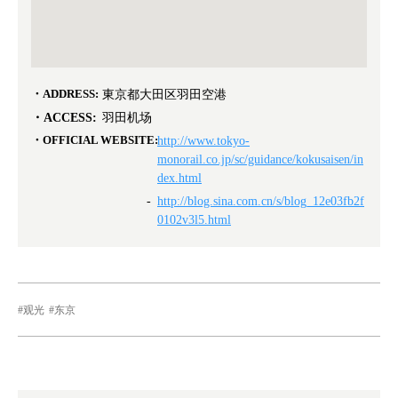
ADDRESS:
東京都大田区羽田空港
ACCESS:
羽田机场
OFFICIAL WEBSITE:
http://www.tokyo-
monorail.co.jp/sc/guidance/kokusaisen/in
dex.html
http://blog.sina.com.cn/s/blog_12e03fb2f
0102v3l5.html
观光
东京