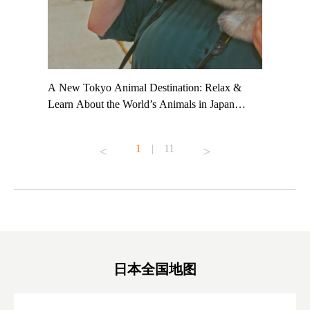
t TeamLab
A New Tokyo Animal Destination: Relax &
Shohei Oh
ng their
Learn About the World’s Animals in Japan
Other Jap
t to
#pr #japankuru #anitouch #anitouchtokyodome
From Kow
o see it for
#capybara #capybaracafe #animalcafe #tokyotrip
#pr #japa
1
|
11
#japantrip #카피바라 #애니터치 #아이와가볼
#kowa #sy
ink in bio)
만한곳 #도쿄여행 #가족여행 #東京旅遊 #東
#preworko
ex #kyoto
京親子景點 #日本動物互動體驗 #水豚泡澡 #
#japan
東京巨蛋城 #เที่ยวญี่ปุ่น2025 #ที่เที่ยว
#오타니쇼
on view of
ครอบครัว #สวนสัตว์ในร่ม #TokyoDomeCity
本旅遊 #運
oto ®
#anitouchtokyodome
ญี่ปุ่น #เ
#ผลิตภัณฑ์
日本全国地图