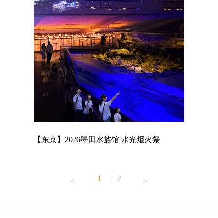
店
【东京】2026墨田水族馆 水光烟火祭
【东京】A
MAGNET
1
2
|