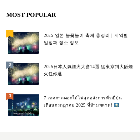
MOST POPULAR
2025 일본 불꽃놀이 축제 총정리｜지역별
일정과 장소 정보
2025日本人氣煙火大會14選 從東京到大阪煙
火任你選
7 เทศกาลดอกไม้ไฟสุดอลังการทั่วญี่ปุ่น
เดือนกรกฎาคม 2025 ที่ห้ามพลาด!