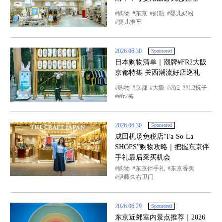
购物
东京
奶瓶
婴儿奶粉
婴儿推车
2026.06.30
Sponsored
日本购物清单｜潮牌#FR2大阪
京都特集 关西潮流好店巡礼
购物
京都
大阪
#fr2
#fr2抚子
#fr2梅
2026.06.30
Sponsored
成田机场免税店“Fa-So-La
SHOPS”购物攻略｜把握东京伴
手礼最后采买机会
购物
东京伴手礼
东京香蕉
伊藤久右卫门
2026.06.29
Sponsored
东京近郊室内景点推荐｜2026