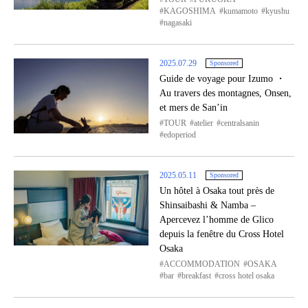
KAGOSHIMA
kumamoto
kyushu
nagasaki
2025.07.29
Sponsored
Guide de voyage pour Izumo ・
Au travers des montagnes, Onsen,
et mers de San’in
TOUR
atelier
centralsanin
edoperiod
2025.05.11
Sponsored
Un hôtel à Osaka tout près de
Shinsaibashi & Namba –
Apercevez l’homme de Glico
depuis la fenêtre du Cross Hotel
Osaka
ACCOMMODATION
OSAKA
bar
breakfast
cross hotel osaka