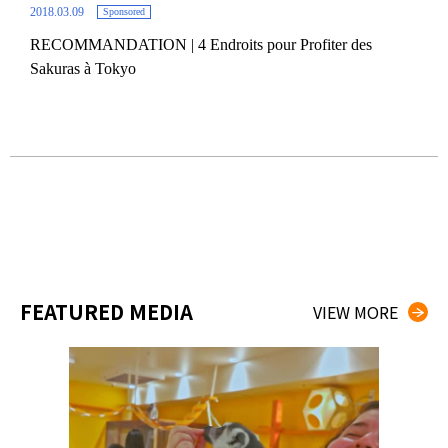
2018.03.09
Sponsored
RECOMMANDATION | 4 Endroits pour Profiter des
2018.
Sakuras à Tokyo
kyo
AIWA
Asak
FEATURED MEDIA
VIEW MORE