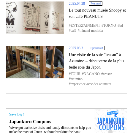
2025.04.28
Featured
Le tout nouveau musée Snoopy et
son café PEANUTS
ENTERTAINMENT
TOKYO
bd
café
minami-machida
2025.03.31
Sponsored
Une visite de la soie “tensan” à
Azumino – découverte de la plus
belle soie du Japon
TOUR
NAGANO
artisan
azumino
experience avec des animaux
Save Big !
Japankuru Coupons
We've got exclusive deals and handy discounts to help you
make the most of Japan, without breaking the bank.