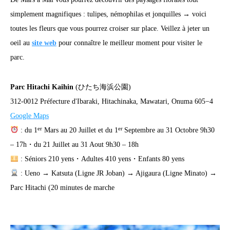
simplement magnifiques : tulipes, némophilas et jonquilles → voici
toutes les fleurs que vous pourrez croiser sur place. Veillez à jeter un
oeil au
site web
pour connaître le meilleur moment pour visiter le
parc.
Parc Hitachi Kaihin
(ひたち海浜公園)
312-0012 Préfecture d'Ibaraki, Hitachinaka, Mawatari, Onuma 605−4
Google Maps
er
er
: du 1
Mars au 20 Juillet et du 1
Septembre au 31 Octobre 9h30
– 17h・du 21 Juillet au 31 Aout 9h30 – 18h
: Séniors 210 yens・Adultes 410 yens・Enfants 80 yens
: Ueno → Katsuta (Ligne JR Joban) → Ajigaura (Ligne Minato) →
Parc Hitachi (20 minutes de marche