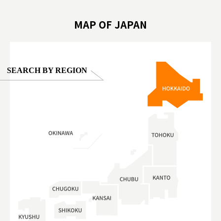
oto ®
#anitouchtokyodome
ญี่ปุ่น #เ
#ผลิตภัณฑ์
MAP OF JAPAN
SEARCH BY REGION