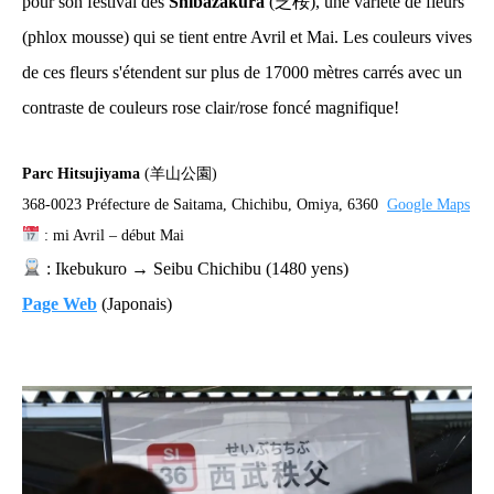
pour son festival des
Shibazakura
(芝桜), une variété de fleurs
(phlox mousse) qui se tient entre Avril et Mai. Les couleurs vives
de ces fleurs s'étendent sur plus de 17000 mètres carrés avec un
contraste de couleurs rose clair/rose foncé magnifique!
Parc Hitsujiyama
(羊山公園)
368-0023 Préfecture de Saitama, Chichibu, Omiya, 6360
Google Maps
: mi Avril – début Mai
: Ikebukuro → Seibu Chichibu (1480 yens)
Page Web
(Japonais)