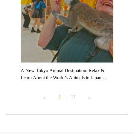
t TeamLab
A New Tokyo Animal Destination: Relax &
Shohei Oh
ng their
Learn About the World’s Animals in Japan
Other Jap
t to
#pr #japankuru #anitouch #anitouchtokyodome
From Kow
o see it for
#capybara #capybaracafe #animalcafe #tokyotrip
#pr #japa
1
|
11
#japantrip #카피바라 #애니터치 #아이와가볼
#kowa #sy
ink in bio)
만한곳 #도쿄여행 #가족여행 #東京旅遊 #東
#preworko
ex #kyoto
京親子景點 #日本動物互動體驗 #水豚泡澡 #
#japan
東京巨蛋城 #เที่ยวญี่ปุ่น2025 #ที่เที่ยว
#오타니쇼
on view of
ครอบครัว #สวนสัตว์ในร่ม #TokyoDomeCity
本旅遊 #運