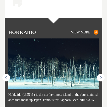
HOKKAIDO
SAPPORO
TO
AK
FU
YA
VIEW MORE
VIEW MORE
ost ti
Hokkaido (北海道) is the northernmost island in the four main isl
Sapporo, in the south-western part of Hokkaido, is the prefecture's
Consi
Akita 
Fukush
Yamaga
he cou
ands that make up Japan. Famous for Sapporo Beer, NIKKA WHI
political and economic capital. The local New Chitose Airport see
ed in 
Japan'
ohoku 
n part
 politi
SKY, and the winter festival "Yuki Matsuri" in Sapporo, Hokkaido
arrivals from major cities like Tokyo and Osaka, alongside interna
l sour
ed imp
ent c
when t