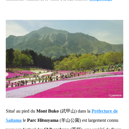
Situé au pied du
Mont Buko
(武甲山) dans la
Préfecture de
Saitama
le
Parc Hitsuyama
(羊山公園) est largement connu